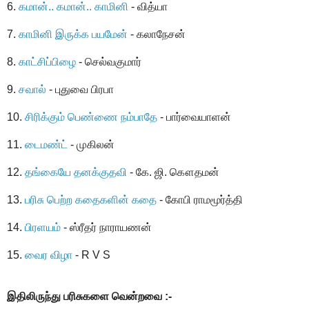
6.
கமான்.. கமான்.. காமினி
- வித்யா
7.
காமினி இருக்க பயமேன்
- கலாநேசன்
8.
காட்சிப்பிழை
- செல்வகுமார்
9.
சவால்
- புதுவை பிரபா
10.
சிரிக்கும் பெண்ணை நம்பாதே
- பார்வையாளன்
11.
டைமண்ட்
- முகிலன்
12.
தங்கையே தனக்குதவி
- கே. ஜி. கௌதமன்
13.
பரிசு பெற்ற கதைகளின் கதை
- கோபி ராமமூர்த்தி
14.
பிரளயம்
- ஸ்ரீதர் நாராயணன்
15.
வைர விழா
- R V S
இதிலிருந்து பரிசுகளை வென்றவை :-