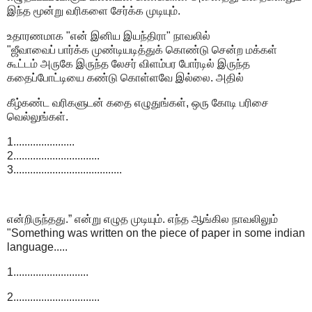
இந்த‌ மூன்று வ‌ரிக‌ளை சேர்க்க‌ முடியும்.
உதார‌ண‌மாக‌ "என் இனிய‌ இய‌ந்திரா" நாவ‌லில்
"ஜீவாவைப் பார்க்க‌ முண்டிய‌டித்துக் கொண்டு சென்ற‌ ம‌க்க‌ள்
கூட்ட‌ம் அருகே இருந்த‌ லேச‌ர் விள‌ம்ப‌ர‌ போர்டில் இருந்த‌
க‌தைப்போட்டியை க‌ண்டு கொள்ள‌வே இல்லை. அதில்
கீழ்க‌ண்ட‌ வ‌ரிக‌ளுட‌ன் க‌தை எழுதுங்க‌ள், ஒரு கோடி ப‌ரிசை
வெல்லுங்க‌ள்.
1......................
2...............................
3.......................................
என்றிருந்தது.” என்று எழுத‌ முடியும். எந்த‌ ஆங்கில‌ நாவ‌லிலும்
"Something was written on the piece of paper in some indian
language.....
1...........................
2...............................