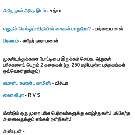
அதே நாள் அதே இடம்
- சத்யா
எழுதிச் செல்லும் விதியின் கைகள் மாறுமோ?
- பார்வையாளன்
பிரளயம்
- ஸ்ரீதர் நாராயணன்
முதலிடத்துக்கான போட்டியை இறுக்கம் செய்த, ஆறுதல்
பரிசுகளைப் பெறும் 2 கதைகள் (ரூ. 250 மதிப்புள்ள புத்தகங்கள்
ஒவ்வொன்றுக்கும்)
கமான்.. கமான்.. காமினி
- வித்யா
வைர விழா
- R V S
மீண்டும் ஒரு முறை பரிசு பெற்றவர்களுக்கு வாழ்த்துகள்.! பங்கேற்ற
அனைவருக்கும் எங்கள் நன்றிகள்.!
அன்புடன் -