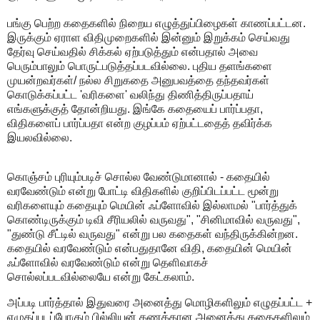
பங்கு பெற்ற கதைகளில் நிறைய எழுத்துப்பிழைகள் காணப்பட்டன.
இருக்கும் ஏராள விதிமுறைகளில் இன்னும் இறுக்கம் செய்வது
தேர்வு செய்வதில் சிக்கல் ஏற்படுத்தும் என்பதால் அவை
பெரும்பாலும் பொருட்படுத்தப்படவில்லை. புதிய தளங்களை
முயன்றவர்கள்/ நல்ல சிறுகதை அனுபவத்தை தந்தவர்கள்
கொடுக்கப்பட்ட 'வரிகளை' வலிந்து திணித்திருப்பதாய்
எங்களுக்குத் தோன்றியது. இங்கே கதையைப் பார்ப்பதா,
விதிகளைப் பார்ப்பதா என்ற குழப்பம் ஏற்பட்டதைத் தவிர்க்க
இயலவில்லை.
கொஞ்சம் புரியும்படிச் சொல்ல வேண்டுமானால் - க‌தையில்
வ‌ர‌வேண்டும் என்று போட்டி விதிக‌ளில் குறிப்பிட‌ப்ப‌ட்ட‌ மூன்று
வ‌ரிக‌ளையும் க‌தையும் மெயின் ஃப்ளோவில் இல்லாம‌ல் "பார்த்துக்
கொண்டிருக்கும் டிவி சீரிய‌லில் வ‌ருவ‌து", "சினிமாவில் வ‌ருவ‌து",
"துண்டு சீட்டில் வருவ‌து" என்று ப‌ல‌ க‌தைக‌ள் வ‌ந்திருக்கின்ற‌ன‌.
க‌தையில் வ‌ர‌வேண்டும் என்ப‌துதானே விதி, க‌தையின் மெயின்
ஃப்ளோவில் வ‌ர‌வேண்டும் என்று தெளிவாகச்
சொல்லப்படவில்லையே என்று கேட்க‌லாம்.
அப்ப‌டி பார்த்தால் இதுவ‌ரை அனைத்து மொழிக‌ளிலும் எழுத‌ப்ப‌ட்ட‌ +
எழுத‌ப்ப‌ட‌ப்போகும் பில்லிய‌ன் க‌ண‌க்கான‌ அனைத்து க‌தைக‌ளிலும்