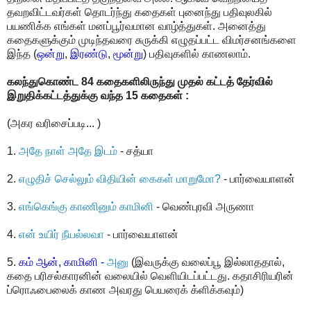
தவறவிட்டவர்கள் தொடர்ந்து கதைகள் புனைந்து பதிவுலகில்
பயணிக்க எங்கள் மனப்பூர்வமான வாழ்த்துகள். அனைத்து
கதைகளுக்கும் முடிந்தவரை சுருக்கி எழுதப்பட்ட விமர்சனங்களை
இந்த (
ஒன்று
,
இரண்டு
,
மூன்று
) பதிவுகளில் காணலாம்.
கலந்துகொண்ட 84 கதைகளிலிருந்து முதல் கட்டத் தேர்வில்
இறுதிக்கட்டத்துக்கு வந்த 15 கதைகள் :
(அகர வரிசைப்படி... )
1.
அதே நாள் அதே இடம்
- சத்யா
2.
எழுதிச் செல்லும் விதியின் கைகள் மாறுமோ?
- பார்வையாளன்
3.
எங்கெங்கு காணினும் காமினி
- வெண்புரவி அருணா
4.
என் உயிர் நீயல்லவா
- பார்வையாளன்
5.
கம் ஆன், காமினி -
அனு
(இவருக்கு வலைப்பூ இல்லாததால்,
கதை பரிசல்காரனின் வலையில் வெளியிடப்பட்டது. கதாசிரியரின்
ப்ரொஃபைலைக் காண அவரது பெயரைக் க்ளிக்கவும்)