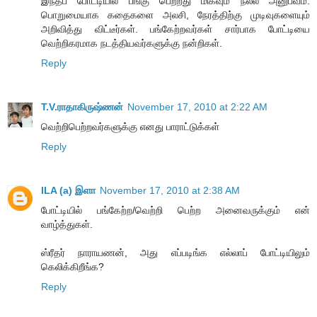
இந்தப் போட்டியில் பங்கு பெற்றது மிகவும் நல்ல அனுபவம்.
பொறுமையாக கதைகளை அலசி, நேரத்திற்கு முடிவுகளையும்
அறிவித்து விட்டீர்கள். பங்கேற்றவர்கள் சார்பாக போட்டியை
வெற்றிகரமாக நடத்தியவர்களுக்கு நன்றிகள்.
Reply
T.V.ராதாகிருஷ்ணன்
November 17, 2010 at 2:22 AM
வெற்றிபெற்றவர்களுக்கு எனது பாராட்டுக்கள்
Reply
ILA (a) இளா
November 17, 2010 at 2:38 AM
போட்டியில் பங்கேற்ற/வெற்றி பெற்ற அனைவருக்கும் என்
வாழ்த்துகள்.
ஸ்ரீதர் நாராயணன், அது எப்படிங்க எல்லாப் போட்டியிலும்
கெலிக்கிறீங்க?
Reply