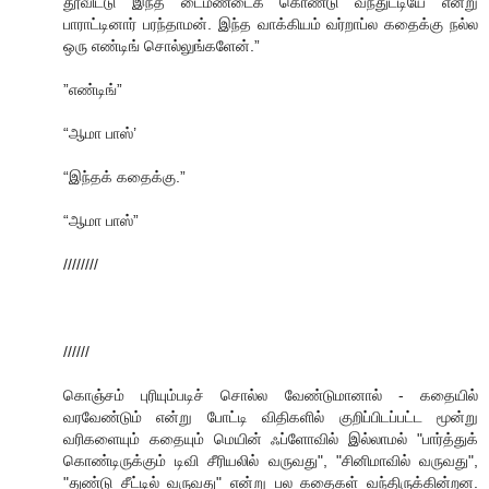
தூவிட்டு இந்த டைமண்டைக் கொண்டு வந்துட்டியே என்று
பாராட்டினார் பரந்தாமன். இந்த வாக்கியம் வர்றாப்ல கதைக்கு நல்ல
ஒரு எண்டிங் சொல்லுங்களேன்.”
”எண்டிங்”
“ஆமா பாஸ்’
“இந்தக் கதைக்கு.”
“ஆமா பாஸ்”
////////
//////
கொஞ்சம் புரியும்படிச் சொல்ல வேண்டுமானால் - க‌தையில்
வ‌ர‌வேண்டும் என்று போட்டி விதிக‌ளில் குறிப்பிட‌ப்ப‌ட்ட‌ மூன்று
வ‌ரிக‌ளையும் க‌தையும் மெயின் ஃப்ளோவில் இல்லாம‌ல் "பார்த்துக்
கொண்டிருக்கும் டிவி சீரிய‌லில் வ‌ருவ‌து", "சினிமாவில் வ‌ருவ‌து",
"துண்டு சீட்டில் வருவ‌து" என்று ப‌ல‌ க‌தைக‌ள் வ‌ந்திருக்கின்ற‌ன‌.