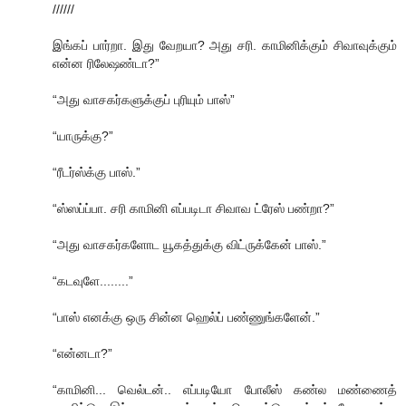
//////
இங்கப் பார்றா. இது வேறயா? அது சரி. காமினிக்கும் சிவாவுக்கும்
என்ன ரிலேஷண்டா?”
“அது வாசகர்களுக்குப் புரியும் பாஸ்”
“யாருக்கு?”
“ரீடர்ஸ்க்கு பாஸ்.”
“ஸ்ஸப்ப்பா. சரி காமினி எப்படிடா சிவாவ ட்ரேஸ் பண்றா?”
“அது வாசகர்களோட யூகத்துக்கு விட்ருக்கேன் பாஸ்.”
“கடவுளே........”
“பாஸ் எனக்கு ஒரு சின்ன ஹெல்ப் பண்ணுங்களேன்.”
“என்னடா?”
“காமினி... வெல்டன்.. எப்படியோ போலீஸ் கண்ல மண்ணைத்