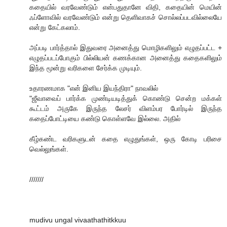
க‌தையில் வ‌ர‌வேண்டும் என்ப‌துதானே விதி, க‌தையின் மெயின்
ஃப்ளோவில் வ‌ர‌வேண்டும் என்று தெளிவாகச் சொல்லப்படவில்லையே
என்று கேட்க‌லாம்.
அப்ப‌டி பார்த்தால் இதுவ‌ரை அனைத்து மொழிக‌ளிலும் எழுத‌ப்ப‌ட்ட‌ +
எழுத‌ப்ப‌ட‌ப்போகும் பில்லிய‌ன் க‌ண‌க்கான‌ அனைத்து க‌தைக‌ளிலும்
இந்த‌ மூன்று வ‌ரிக‌ளை சேர்க்க‌ முடியும்.
உதார‌ண‌மாக‌ "என் இனிய‌ இய‌ந்திரா" நாவ‌லில்
"ஜீவாவைப் பார்க்க‌ முண்டிய‌டித்துக் கொண்டு சென்ற‌ ம‌க்க‌ள்
கூட்ட‌ம் அருகே இருந்த‌ லேச‌ர் விள‌ம்ப‌ர‌ போர்டில் இருந்த‌
க‌தைப்போட்டியை க‌ண்டு கொள்ள‌வே இல்லை. அதில்
கீழ்க‌ண்ட‌ வ‌ரிக‌ளுட‌ன் க‌தை எழுதுங்க‌ள், ஒரு கோடி ப‌ரிசை
வெல்லுங்க‌ள்.
///////
mudivu ungal vivaathathitkkuu