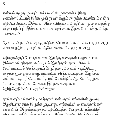
3......................................."
என்றும் எழுத‌ முடியும். அப்ப‌டி விதிமுறைக‌ள் புரிந்து
கொள்ள‌ப்ப‌ட்டால் இந்த‌ மூன்று வ‌ரிக‌ளும் இருக்க‌ வேண்டும் என்ற‌
விதியே தேவை இல்லை. அந்த‌ வ‌ரிக‌ளை அக‌ற்றினாலும் க‌தைக்கு
எந்த‌ பாதிப்பும் இல்லை என்றால் எத‌ற்காக‌ இந்த‌ போட்டிக்கு அந்த‌
க‌தைக‌ள்?
ஆனால் அந்த அளவுக்கு கடுமையெல்லாம் காட்டக்கூடாது என்று
எங்கள் நடுவர் குழுவின் ஆலோசனையில் முடிவானது.
வரிகளுக்குப் பொருத்தமாக இருந்த கதைகள் புதுமையாக
இல்லாமலிருந்தன. அப்படியும் இருந்தால் நடை மிகவும்
சோர்வடையச் செய்வதாய் இருந்தன. ஆனால் - ஒவ்வொரு
கதைகளும் ஒவ்வொரு வகையில் சிறப்புடையதாக இருந்தன
என்பதை ஒப்புக்கொள்ளத்தான் வேண்டும். ஆகவே மிகுந்த
சிரமங்களுக்கிடையேதான் இந்தக் கதைகள்
தேர்ந்தெடுக்கப்பட்டிருக்கின்
றன.
நாங்களும் உங்களில் மூவர்தான் என்பதால் எங்களின் முடிவு
இறுதியானதாக இருக்கமுடியாது. எங்களின் அளவுகோல்கள்
உங்களின் இந்தக்கதையை மதிப்பிடத்தானே தவிர உங்களின்
திறனை மதிப்பிடத் தகுந்தவை அல்ல. ஆகவே வெற்றியைத்