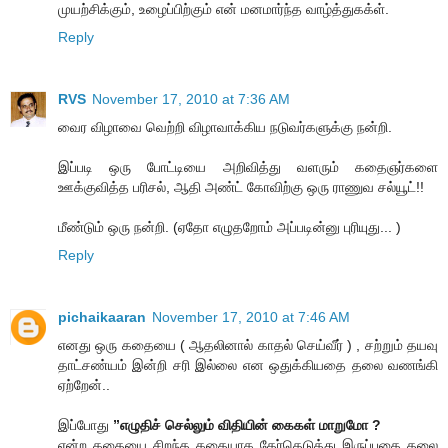
முயற்சிக்கும், உழைப்பிற்கும் என் மனமார்ந்த வாழ்த்துகக்ள்.
Reply
RVS
November 17, 2010 at 7:36 AM
வைர விழாவை வெற்றி விழாவாக்கிய நடுவர்களுக்கு நன்றி.
இப்படி ஒரு போட்டியை அறிவித்து வளரும் கதைஞர்களை
ஊக்குவித்த பரிசல், ஆதி அண்ட் கோவிற்கு ஒரு ராணுவ சல்யூட்!!
மீண்டும் ஒரு நன்றி. (ஏதோ எழுதறோம் அப்படின்னு புரியுது... )
Reply
pichaikaaran
November 17, 2010 at 7:46 AM
எனது ஒரு கதையை ( ஆதலினால் காதல் செய்வீர் ) , சற்றும் தயவு
தாட்சண்யம் இன்றி சரி இல்லை என ஒதுக்கியதை தலை வணங்கி
ஏற்றேன்..
இப்போது
”எழுதிச் செல்லும் விதியின் கைகள் மாறுமோ ?
என்ற கதையை சிறந்த கதையாக தேர்தெடுத்து இருப்பதை தலை