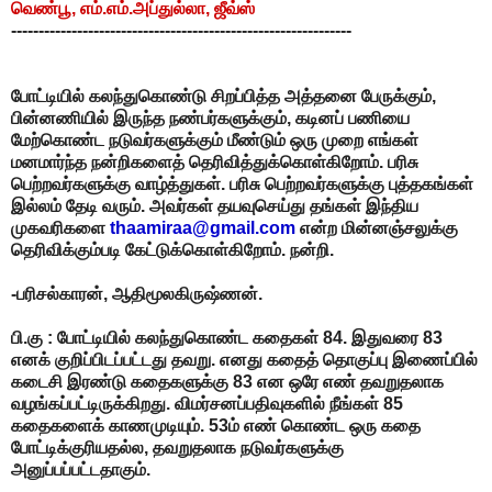
வெண்பூ, எம்.எம்.அப்துல்லா, ஜீவ்ஸ்
--------------------------------------------------------------
போட்டியில் கலந்துகொண்டு சிறப்பித்த அத்தனை பேருக்கும்,
பின்னணியில் இருந்த நண்பர்களுக்கும், கடினப் பணியை
மேற்கொண்ட நடுவர்களுக்கும் மீண்டும் ஒரு முறை எங்கள்
மனமார்ந்த நன்றிகளைத் தெரிவித்துக்கொள்கிறோம். பரிசு
பெற்றவர்களுக்கு வாழ்த்துகள். பரிசு பெற்றவர்களுக்கு புத்தகங்கள்
இல்லம் தேடி வரும். அவர்கள் தயவுசெய்து தங்கள் இந்திய
முகவரிகளை
thaamiraa@gmail.com
என்ற மின்னஞ்சலுக்கு
தெரிவிக்கும்படி கேட்டுக்கொள்கிறோம். நன்றி.
-பரிசல்காரன், ஆதிமூலகிருஷ்ணன்.
பி.கு : போட்டியில் கலந்துகொண்ட கதைகள் 84. இதுவரை 83
எனக் குறிப்பிடப்பட்டது தவறு. எனது கதைத் தொகுப்பு இணைப்பில்
கடைசி இரண்டு கதைகளுக்கு 83 என ஒரே எண் தவறுதலாக
வழங்கப்பட்டிருக்கிறது. விமர்சனப்பதிவுகளில் நீங்கள் 85
கதைகளைக் காணமுடியும். 53ம் எண் கொண்ட ஒரு கதை
போட்டிக்குரியதல்ல, தவறுதலாக நடுவர்களுக்கு
அனுப்பப்பட்டதாகும்.