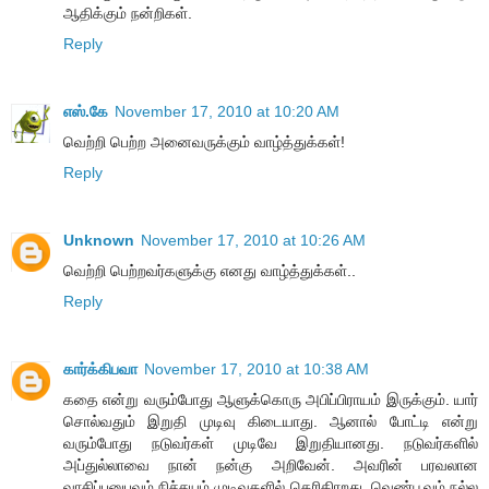
ஆதிக்கும் நன்றிகள்.
Reply
எஸ்.கே
November 17, 2010 at 10:20 AM
வெற்றி பெற்ற அனைவருக்கும் வாழ்த்துக்கள்!
Reply
Unknown
November 17, 2010 at 10:26 AM
வெற்றி பெற்றவர்களுக்கு எனது வாழ்த்துக்கள்..
Reply
கார்க்கிபவா
November 17, 2010 at 10:38 AM
க‌தை என்று வ‌ரும்போது ஆளுக்கொரு அபிப்பிராய‌ம் இருக்கும். யார்
சொல்வ‌தும் இறுதி முடிவு கிடையாது. ஆனால் போட்டி என்று
வ‌ரும்போது ந‌டுவ‌ர்க‌ள் முடிவே இறுதியான‌து. ந‌டுவ‌ர்க‌ளில்
அப்துல்லாவை நான் ந‌ன்கு அறிவேன். அவ‌ரின் ப‌ர‌வலான‌
வாசிப்ப‌னுப‌வ‌ம் நிச்ச‌ய‌ம் முடிவுக‌ளில் தெரிகிரற‌து. வெண்பூவும் ந‌ல்ல‌