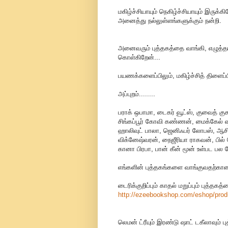
மகிழ்ச்சியாயும் நெகிழ்ச்சியாயும் இருக்க
அனைத்து நல்லுள்ளங்களுக்கும் நன்றி.
அனைவரும் புத்தகத்தை வாங்கி, எழுத்தாள
கொள்கிறேன்...
பயணக்களைப்பிலும், மகிழ்ச்சித் திளைப்பி
அப்புறம்........
பராக் ஒபாமா, டைகர் வூட்ஸ், குவைத் குசு
சிங்கப்பூர் கோவி கண்ணன், மைக்கேல் ஷூ ம
ஹாலிவுட் பாலா, ஜெனிஃபர் லோபஸ், ஆச
விக்னேஷ்வரன், நைஜீரியா ராகவன், பில் 
கானா பிரபா, பான் கீன் மூன் உள்பட பல
எங்களின் புத்தகங்களை வாங்குவதற்கான
டைரிக்குறிப்பும் காதல் மறுப்பும் புத்தக
http://ezeebookshop.com/eshop/
prod
லெமன் ட்ரீயும் இரண்டு ஷாட் டகீலாவும் 