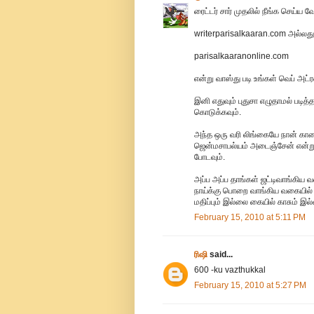
ரைட்டர் சார் முதலில் நீங்க செய்ய 
writerparisalkaaran.com அல்லது
parisalkaaranonline.com
என்று வாஸ்து படி உங்கள் வெப் அட்
இனி எதுவும் புதுசா எழுதாமல் படித்தத
கொடுக்கவும்.
அந்த ஒரு வரி லிங்கையே நான் காலைய
ஜென்மசாபல்யம் அடைஞ்சேன் என்று 
போடவும்.
அப்ப அப்ப தாங்கள் ஜட்டிவாங்கிய வ
நாய்க்கு பொறை வாங்கிய வகையில் செ
மதிப்பும் இல்லை கையில் காசும் இல்
February 15, 2010 at 5:11 PM
ரிஷி
said...
600 -ku vazthukkal
February 15, 2010 at 5:27 PM