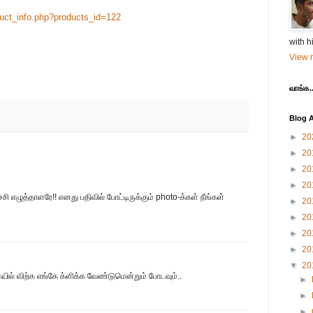
uct_info.php?products_id=
122
with h
View m
வாங்க..
Blog A
►
20
►
20
►
20
►
20
சி எழுத்தாளரே!! எனது பதிவில் போட்டிருக்கும் photo-க்கள் நீங்கள்
►
20
►
20
►
20
►
20
▼
20
ில் விற்க எங்கே க்ளிக்க வேண்டுமென்றும் போடவும்..
►
►
►