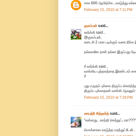
சகா 600 ஆயிடுச்சு...வாழ்த்து எல
February 15, 2010 at 7:11 PM
குசும்பன்
said...
கார்க்கி said...
@குசும்பன்,
கடைசி 2 பாரா படிக்கும் வரை நீங்க
நல்லவனே நான் நல்லா இருப்பது பிட
// கார்க்கி said...
வாங்கிய புத்தகத்தை இரண்டாம் கைய
//
புது மருதம் புக்கை திரும்ப கொடுத்த
திரும்ப புக்காதான் வாங்கி ஆகனும்:
February 15, 2010 at 7:26 PM
காயத்ரி சித்தார்த்
said...
"என்னது.. காந்தி செத்துட்டாரா???
மொக்கைல வாழ்த்த மறந்துட்டேன்..