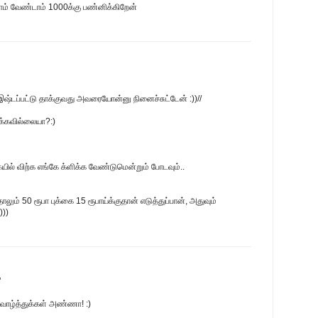
்லாம் வேண்டாம் 1000க்கு பண்னிக்கிறேன்
 இஷ்டப்பட்டு தாக்குவது அவரையோன்னு நினைச்சுட்டேன் :))//
ிக்கவில்லையா?:)
ில் விற்க எங்கே க்ளிக்க வேண்டுமென்றும் போடவும்..
ாலும் 50 ரூபா புக்கை 15 ரூபாய்க்குதான் எடுத்துப்பான், அதுவும்
)))
"
 வாழ்த்துக்கள் அண்ணா! :)