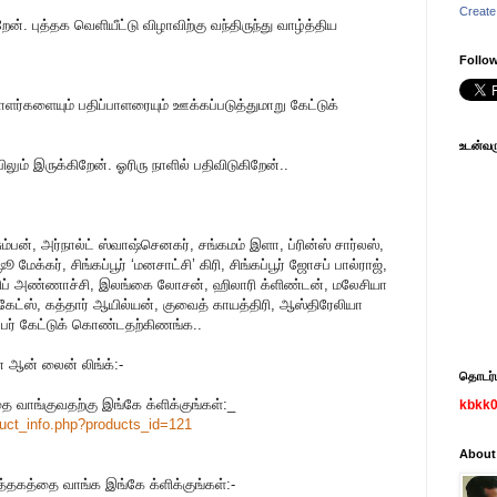
Create
ிறேன். புத்தக வெளியீட்டு விழாவிற்கு வந்திருந்து வாழ்த்திய
Follow
ர்களையும் பதிப்பாளரையும் ஊக்கப்படுத்துமாறு கேட்டுக்
உடன்வரு
லும் இருக்கிறேன். ஓரிரு நாளில் பதிவிடுகிறேன்..
ம்பன், அர்நால்ட் ஸ்வாஷ்செனகர், சங்கமம் இளா, ப்ரின்ஸ் சார்லஸ்,
ேக்கர், சிங்கப்பூர் ‘மனசாட்சி’ கிரி, சிங்கப்பூர் ஜோசப் பால்ராஜ்,
ிப் அண்ணாச்சி, இலங்கை லோசன், ஹிலாரி க்ளிண்டன், மலேசியா
கேட்ஸ், கத்தார் ஆயில்யன், குவைத் காயத்திரி, ஆஸ்திரேலியா
 பேர் கேட்டுக் கொண்டதற்கிணங்க..
 ஆன் லைன் லிங்க்:-
தொடர்பு
த்தை வாங்குவதற்கு இங்கே க்ளிக்குங்கள்:_
kbkk
uct_info.php?products_id=
121
About
புத்தகத்தை வாங்க இங்கே க்ளிக்குங்கள்:-