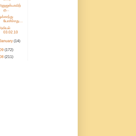
அனுஜன்யாவிற்
கு...
ஒக்காந்து
யோசிச்சது....
அவியல்
03.02.10
January
(14)
09
(172)
08
(211)