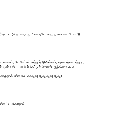
க இஷ்டப்பட்டு தாக்குவது அவரையோன்னு நினைச்சுட்டேன் :))
ராகவன், பில் கேட்ஸ், கத்தார் ஆயில்யன், குவைத் காயத்திரி,
ன் மூன் உள்பட பல பேர் கேட்டுக் கொண்டதற்கிணங்க..//
சேர்க்காததால் உங்க கூட காஆஆஆஆஆஆஆஆ!
ங்கிப் படிக்கிறோம்.