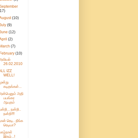
September
(17)
August
(10)
July
(9)
June
(12)
April
(2)
March
(7)
February
(10)
அவியல்
26.02.2010
ALL IZZ
WELL!
மூன்று
கடிதங்கள்...
அன்பெனும் அதி
பயங்கர
ஆயுதம்
நன்றி... நன்றி..
நன்றி!!!
நான் ரெடி.. நீங்க
ரெடியா?
வாழ்நாள்
இதழ்...!