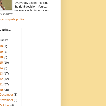
Everybody Listen.. He's got
the right decision. You can
not mess with him not even
is shadow...
y complete profile
. வாங்க...
rchive
20
(1)
19
(1)
18
(6)
15
(10)
14
(8)
13
(17)
12
(12)
11
(57)
10
(98)
December
(3)
November
(5)
October
(9)