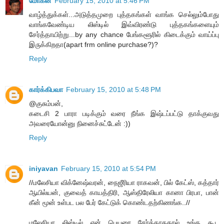
மோகன்
February 15, 2010 at 5:46 PM
வாழ்த்துக்கள்...அடுத்தமுறை புத்தகங்கள் வாங்க செல்லும்போது
வாங்கவேண்டிய லிஸ்டில் இவ்விரண்டு புத்தகங்களையும்
சேர்த்தாயிற்று...by any chance பேங்களூரில் கிடைக்கும் வாய்ப்பு
இருக்கிறதா(apart frm online purchase?)?
Reply
கார்க்கிபவா
February 15, 2010 at 5:48 PM
@குசும்பன்,
கடைசி 2 பாரா படிக்கும் வரை நீங்க இஷ்டப்பட்டு தாக்குவது
அவரையோன்னு நினைச்சுட்டேன் :))
Reply
iniyavan
February 15, 2010 at 5:54 PM
//மலேசியா விக்னேஷ்வரன், நைஜீரியா ராகவன், பில் கேட்ஸ், கத்தார்
ஆயில்யன், குவைத் காயத்திரி, ஆஸ்திரேலியா கானா பிரபா, பான்
கீன் மூன் உள்பட பல பேர் கேட்டுக் கொண்டதற்கிணங்க..//
மலேசியா லிஸ்டில் என் பெயரை சேர்க்காததால் உங்க கூட