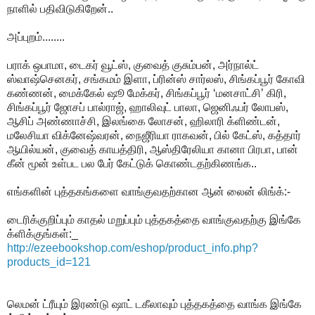
நாளில் பதிவிடுகிறேன்..
அப்புறம்........
பராக் ஒபாமா, டைகர் வூட்ஸ், குவைத் குசும்பன், அர்நால்ட்
ஸ்வாஷ்செனகர், சங்கமம் இளா, ப்ரின்ஸ் சார்லஸ், சிங்கப்பூர் கோவி
கண்ணன், மைக்கேல் ஷூ மேக்கர், சிங்கப்பூர் ‘மனசாட்சி’ கிரி,
சிங்கப்பூர் ஜோசப் பால்ராஜ், ஹாலிவுட் பாலா, ஜெனிஃபர் லோபஸ்,
ஆசிப் அண்ணாச்சி, இலங்கை லோசன், ஹிலாரி க்ளிண்டன்,
மலேசியா விக்னேஷ்வரன், நைஜீரியா ராகவன், பில் கேட்ஸ், கத்தார்
ஆயில்யன், குவைத் காயத்திரி, ஆஸ்திரேலியா கானா பிரபா, பான்
கீன் மூன் உள்பட பல பேர் கேட்டுக் கொண்டதற்கிணங்க..
எங்களின் புத்தகங்களை வாங்குவதற்கான ஆன் லைன் லிங்க்:-
டைரிக்குறிப்பும் காதல் மறுப்பும் புத்தகத்தை வாங்குவதற்கு இங்கே
க்ளிக்குங்கள்:_
http://ezeebookshop.com/eshop/
product_info.php?
products_id=
121
லெமன் ட்ரீயும் இரண்டு ஷாட் டகீலாவும் புத்தகத்தை வாங்க இங்கே