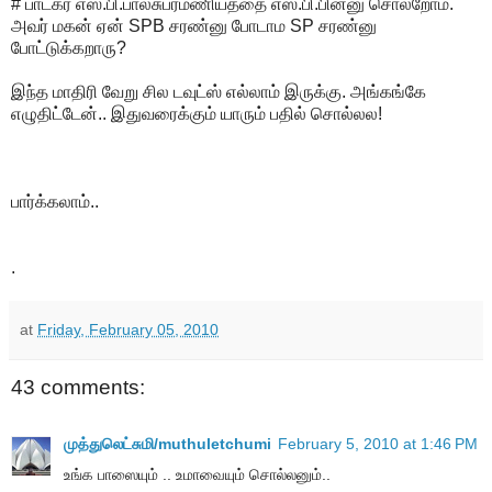
# பாடகர் எஸ்.பி.பாலசுப்ரமணியத்தை எஸ்.பி.பின்னு சொல்றோம்.
அவர் மகன் ஏன் SPB சரண்னு போடாம SP சரண்னு
போட்டுக்கறாரு?
இந்த மாதிரி வேறு சில டவுட்ஸ் எல்லாம் இருக்கு. அங்கங்கே
எழுதிட்டேன்.. இதுவரைக்கும் யாரும் பதில் சொல்லல!
பார்க்கலாம்..
.
at
Friday, February 05, 2010
43 comments:
முத்துலெட்சுமி/muthuletchumi
February 5, 2010 at 1:46 PM
உங்க பாஸையும் .. உமாவையும் சொல்லனும்..