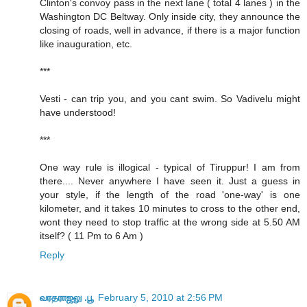
Clinton's convoy pass in the next lane ( total 4 lanes ) in the
Washington DC Beltway. Only inside city, they announce the
closing of roads, well in advance, if there is a major function
like inauguration, etc.
***
Vesti - can trip you, and you cant swim. So Vadivelu might
have understood!
***
One way rule is illogical - typical of Tiruppur! I am from
there.... Never anywhere I have seen it. Just a guess in
your style, if the length of the road 'one-way' is one
kilometer, and it takes 10 minutes to cross to the other end,
wont they need to stop traffic at the wrong side at 5.50 AM
itself? ( 11 Pm to 6 Am )
Reply
வரதராஜலு .பூ
February 5, 2010 at 2:56 PM