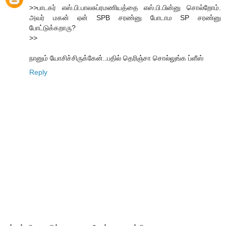
>>பாடகர் எஸ்.பி.பாலசுப்ரமணியத்தை எஸ்.பி.பின்னு சொல்றோம்.
அவர் மகன் ஏன் SPB சரண்னு போடாம SP சரண்னு
போட்டுக்கறாரு?
>>
நானும் யோசிச்சிருக்கேன்..ப‌தில் தெரிஞ்சா சொல்லுங்க‌ ப்ளீஸ்
Reply