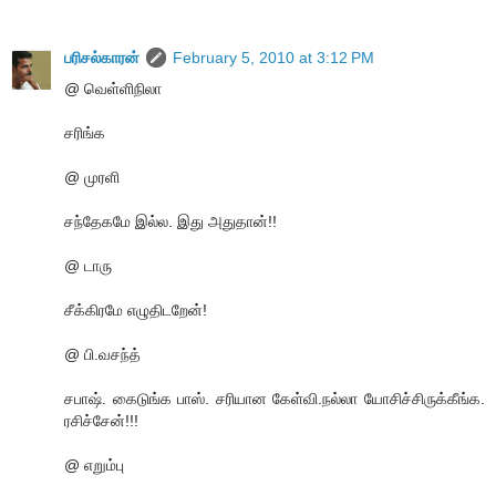
பரிசல்காரன்
February 5, 2010 at 3:12 PM
@ வெள்ளிநிலா
சரிங்க
@ முரளி
சந்தேகமே இல்ல. இது அதுதான்!!
@ டாரு
சீக்கிரமே எழுதிடறேன்!
@ பி.வசந்த்
சபாஷ். கைடுங்க பாஸ். சரியான கேள்வி.நல்லா யோசிச்சிருக்கீங்க.
ரசிச்சேன்!!!
@ எறும்பு