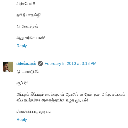
சிரிச்சேன்!!
நன்றி மாதவ்ஜி!!
@ பினாத்தல்
அது சரிங்க பாஸ்!
Reply
பரிசல்காரன்
February 5, 2010 at 3:13 PM
@ டமால்டுமீல்
சூப்பர்!
அப்பறம் இப்பவும் பைக்லதான் ஆஃபீஸ் வர்றேன் தல. அந்த சம்பவம்
எப்ப நடந்ததோ அதைத்தானே எழுத முடியும்!
ஸ்ஸ்ஸ்ஸ்ப்பா,, முடியல
Reply