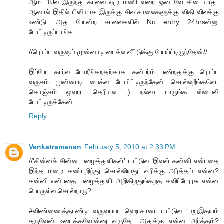
ஆம். 10ல் இருந்து காலை ஏழு மணி வரை ஒன் வே கிடையாது.
ஆனால் இதில் பிஸியாக இருக்கு சில சாலைகளுக்கு விதி விலக்கு
உண்டு. அது போன்ற சாலைகளில் No entry 24hrsன்னு
போட்டிருப்பாங்க
//ரொம்ப வருஷம் முன்னாடி பைக்ல வீட்டுக்கு போய்ட்டிருந்தேன்//
இப்போ கார்ல போறீங்கறதற்காக கன்பர்ம் பண்றதுக்கு ரொம்ப
வருசம் முன்னாடி பைக்ல போய்ட்டிருந்தேன் சொல்லறீங்களெ,
கொஞ்சம் ஓவரா தெரியல ;) நல்லா பாருங்க ஸ்மைலி
போட்டிருக்கேன்
Reply
Venkatramanan
February 5, 2010 at 2:33 PM
//‘சின்னச் சின்ன மழைத்துளிகள்’ பாட்டுல ‘இவள் கன்னி என்பதை
இந்த மழை கண்டறிந்து சொல்லியது’ வரிக்கு அர்த்தம் என்ன?
கன்னி என்பதை மழைத்துளி அறிகிறதுங்கறத கவிப்பேரரசு என்ன
பொருள்ல சொல்றாரு?
#விண்ணைத்தாண்டி வருவாயா ஹொசானா பாட்டுல ‘மறுஇதயம்
தருவேன் உடைக்கவே’ன்னு வருதே.. அதுக்கு என்ன அர்த்தம்?