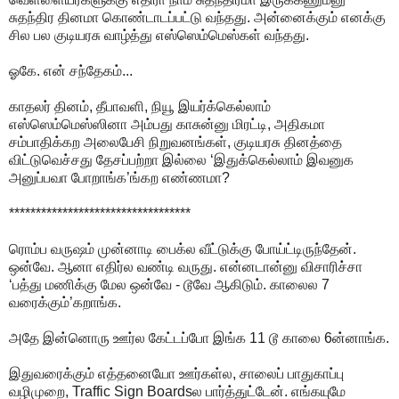
சுதந்திர தினமா கொண்டாடப்பட்டு வந்தது. அன்னைக்கும் எனக்கு
சில பல குடியரசு வாழ்த்து எஸ்ஸெம்மெஸ்கள் வந்தது.
ஓகே. என் சந்தேகம்...
காதலர் தினம், தீபாவளி, நியூ இயர்க்கெல்லாம்
எஸ்ஸெம்மெஸ்ஸினா அம்பது காசுன்னு மிரட்டி, அதிகமா
சம்பாதிக்கற அலைபேசி நிறுவனங்கள், குடியரசு தினத்தை
விட்டுவெச்சது தேசப்பற்றா இல்லை ‘இதுக்கெல்லாம் இவனுக
அனுப்பவா போறாங்க’ங்கற எண்ணமா?
**********************************
ரொம்ப வருஷம் முன்னாடி பைக்ல வீட்டுக்கு போய்ட்டிருந்தேன்.
ஒன்வே. ஆனா எதிர்ல வண்டி வருது. என்னடான்னு விசாரிச்சா
‘பத்து மணிக்கு மேல ஒன்வே - டூவே ஆகிடும். காலைல 7
வரைக்கும்’கறாங்க.
அதே இன்னொரு ஊர்ல கேட்டப்போ இங்க 11 டூ காலை 6ன்னாங்க.
இதுவரைக்கும் எத்தனையோ ஊர்கள்ல, சாலைப் பாதுகாப்பு
வழிமுறை, Traffic Sign Boardsல பார்த்துட்டேன். எங்கயுமே