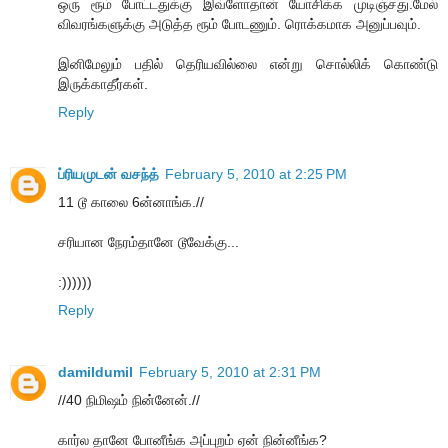
ஒரு ரூம் போட்டதுக்கு இவ்ளோதான் யோசிக்க முடிஞ்சது.மேல்
விவரங்களுக்கு அடுத்த ரூம் போடணும். ரொக்கமாக அனுப்பவும்.
இனிமேலும் பதில் தெரியவில்லை என்று சொல்லிக் கொண்டு
இருக்காதீர்கள்.
Reply
ப்ரியமுடன் வசந்த்
February 5, 2010 at 2:25 PM
11 டூ காலை 6ன்னாங்க.//
சரியான நேரம்தானே டூவேக்கு...
:))))))
Reply
damildumil
February 5, 2010 at 2:31 PM
//40 நிமிஷம் நின்னேன்.//
கார்ல தானே போனீங்க அப்புறம் ஏன் நின்னீங்க?