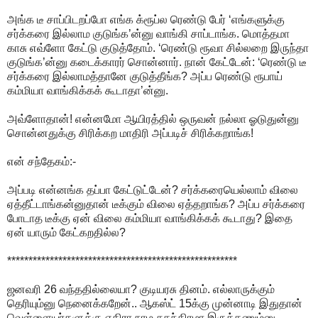
அங்க டீ சாப்பிடறப்போ எங்க க்ரூப்ல ரெண்டு பேர் ‘எங்களுக்கு
சர்க்கரை இல்லாம குடுங்க’ன்னு வாங்கி சாப்டாங்க. மொத்தமா
காசு எவ்ளோ கேட்டு குடுத்தோம். ‘ரெண்டு ரூவா சில்லறை இருந்தா
குடுங்க’ன்னு கடைக்காரர் சொன்னார். நான் கேட்டேன்: ‘ரெண்டு டீ
சர்க்கரை இல்லாமத்தானே குடுத்தீங்க? அப்ப ரெண்டு ரூபாய்
கம்மியா வாங்கிக்கக் கூடாதா’ன்னு.
அவ்ளோதான்! என்னமோ ஆயிரத்தில் ஒருவன் நல்லா ஓடுதுன்னு
சொன்னதுக்கு சிரிக்கற மாதிரி அப்படிச் சிரிக்கறாங்க!
என் சந்தேகம்:-
அப்படி என்னங்க தப்பா கேட்டுட்டேன்? சர்க்கரையெல்லாம் விலை
ஏத்தீட்டாங்கன்னுதான் டீக்கும் விலை ஏத்தறாங்க? அப்ப சர்க்கரை
போடாத டீக்கு ஏன் விலை கம்மியா வாங்கிக்கக் கூடாது? இதை
ஏன் யாரும் கேட்கறதில்ல?
******************************************************
ஜனவரி 26 வந்ததில்லையா? குடியரசு தினம். எல்லாருக்கும்
தெரியும்னு நெனைக்கறேன்.. ஆகஸ்ட் 15க்கு முன்னாடி இதுதான்
வெள்ளையர்களுக்கு எதிரா நாம சுதந்திரமா இருக்கணும்னு