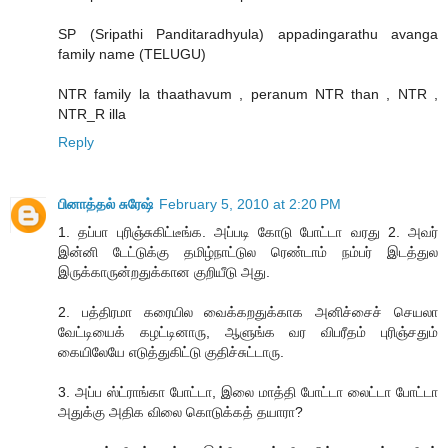
SP (Sripathi Panditaradhyula) appadingarathu avanga
family name (TELUGU)
NTR family la thaathavum , peranum NTR than , NTR ,
NTR_R illa
Reply
பினாத்தல் சுரேஷ்
February 5, 2010 at 2:20 PM
1. தப்பா புரிஞ்சுகிட்டீங்க. அப்படி கோடு போட்டா வரது 2. அவர்
இன்னி டேட்டுக்கு தமிழ்நாட்டுல ரெண்டாம் நம்பர் இடத்துல
இருக்காருன்றதுக்கான குறியீடு அது.
2. பத்திரமா கரையில வைக்கறதுக்காக அனிச்சைச் செயலா
வேட்டியைக் கழட்டினாரு, ஆளுங்க வர விபரீதம் புரிஞ்சதும்
கையிலேயே எடுத்துகிட்டு குதிச்சுட்டாரு.
3. அப்ப ஸ்ட்ராங்கா போட்டா, இலை மாத்தி போட்டா லைட்டா போட்டா
அதுக்கு அதிக விலை கொடுக்கத் தயாரா?