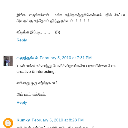
இங்க பாருங்களேன்... உங்க சந்தேகத்துக்கெல்லாம் பதில் கேட்டா
அவருக்கு சந்தேகம் தீர்ந்துருச்சாம் ！！！！
எப்டிங்க இப்புடி。。。 :))))
Reply
ச.முத்துவேல்
February 5, 2010 at 7:31 PM
'டாஸ்மாக்ல' உக்காந்து யோசிக்கிறவங்களே பரவாயில்லை போல.
creative & interesting.
என்னது ஒரு சந்தேகமா?
அய் யாம் எஸ்கேப்.
Reply
Kumky
February 5, 2010 at 8:28 PM
ஏன் ஷேர் மார்கெட் மாதிரி அம்பு கீழ எறங்குது...?