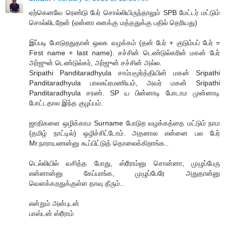
ஏற்கெனவே ரெண்டு பேர் சொல்லியிருந்தாலும் SPB மேட்டர் மட்டும்
சொல்லிடறேன் (ஏன்னா எனக்கு மத்ததுக்கு பதில் தெரியது)
இப்படி போடுறதுதான் ஒலக வழக்கம் (தன் பேர் + குடும்பப் பேர் =
First name + last name). சச்சின் டெண்டுல்கரின் மகன் பேர்
அர்ஜுன் டெண்டுல்கர், அர்ஜுன் சச்சின் அல்ல.
Sripathi Panditaradhyula சாம்பமூர்த்தியின் மகன் Sripathi
Panditaradhyula பாலசுப்ரமணியம், அவர் மகன் Sripathi
Panditaradhyula சரண். SP ய பின்னாடி போடாம முன்னாடி
போட்டதால இந்த குழப்பம்.
ஜாதிகளை ஒழிக்காம Surname போடுற வழக்கத்தை மட்டும் நாம
(தமிழ் நாட்டில்) ஒழிச்சிட்டோம். அதனால என்னை பல பேர்
Mr.நாராயணன்னு கூப்பிட்டுத் தொலைக்கிறாங்க..
டெல்லியில் வசித்த போது, ஸ்ரீராம்னு சொன்னா, முழுப்பேரு
என்னான்னு கேப்பாங்க, முழுப்பேரே அதுதான்னு
வெளக்கறதுக்குள்ள தாவு தீரும்..
என்றும் அன்புடன்
பாஸ்டன் ஸ்ரீராம்