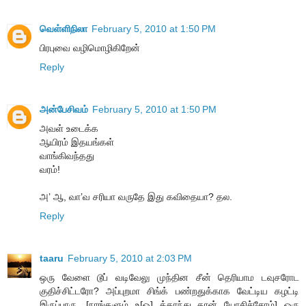
வெள்ளிநிலா
February 5, 2010 at 1:50 PM
பிரபுவை வழிமொழிகிறேன்
Reply
அன்பேசிவம்
February 5, 2010 at 1:50 PM
அவள் உடைக்க
ஆயிரம் இதயங்கள்
வாங்கிவந்தது
வரம்!
அ’ ஆ, வா’வ சரியா வருதே இது கவிதையா? தல.
Reply
taaru
February 5, 2010 at 2:03 PM
ஒரு வேளை டூப் வடிவேலு முந்தின சீன் தெரியாம டவுசரோட
குதிச்சிட்டரோ? அப்புறமா சிங்க் பண்றதுக்காக வேட்டிய கழட்டி
இருப்பாரு. [நாங்களும் உ[ஒ] க்காந்து தான் யோசிச்சோம்] ஒரு