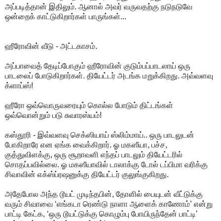
அப்படித்தான் இதிலும். ஆனால் அவர் வருவதற்கு நடுநடுவே
ஒன்றைக் காட்டுகிறார்கள் பாருங்கள்...
ஹீரோவின் வீடு - அட்டகாசம்.
அப்பாவைத் தேடிப்போகும் ஹீரோவின் குடும்பப்பாடலாய் ஒரு
பாடலைப் போடுகிறார்கள். தியேட்டர் அடங்க மறுக்கிறது. அவ்வளவு
க்ளாப்ஸ்!
ஹீரோ ஒவ்வொருவரையும் கொல்ல போடும் திட்டங்கள்
ஒவ்வொன்றும் படு சுவாரஸ்யம்!
கஸ்தூரி - இவ்வளவு செக்ஸியாய் ஸ்லிம்மாய்.. ஒரு பாடலுடன்
போகிறாரே என ஏங்க வைக்கிறார். ஓ மகஸீயா, பச்ச,
குத்துவிளக்கு, ஒரு சூறாவளி எந்தப் பாடலும் தியேட்டரில்
சொதப்பவில்லை. ஓ மகஸீயாவில் டாலாக்கு டோல் டப்பிமா வரிக்கு
சிவாவின் எக்ஸ்ப்ரஷனுக்கு தியேட்டர் குலுங்குகிறது.
அதேபோல அந்த டூயட் முடிந்தபின், தோளில் பையுடன் வீட்டுக்கு
வரும் சிவாவை ‘எங்கடா ரெண்டு நாளா ஆளைக் காணோம்’ என்று
பாட்டி கேட்க, ‘ஒரு டூயட்டுக்கு கொழும்பு போயிருந்தேன் பாட்டி’