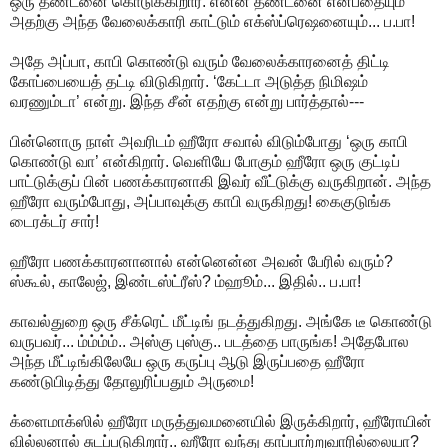
ஒரு தண்டனை கொடுக்கிறார். என்ன தண்டனை என்பதையும்
அதற்கு அந்த வேலைக்காரி காட்டும் எக்ஸ்ப்ரெஷனையும்... ப.பா!
அதே அப்பா, காபி கொண்டு வரும் வேலைக்காரனைத் திட்டி
கோப்பையைத் தட்டி விடுகிறார். ‘கேட்டா அடுத்த நிமிஷம்
வரணும்டா’ என்று. இந்த சீன் எதற்கு என்று பார்த்தால்---
பின்னொரு நாள் அவரிடம் ஹீரோ சவால் விடும்போது ‘ஒரு காபி
கொண்டு வா’ என்கிறார். வெளியே போகும் ஹீரோ ஒரு குட்டிப்
பாட்டுக்குப் பின் பணக்காரனாகி இவர் வீட்டுக்கு வருகிறான். அந்த
ஹீரோ வரும்போது, அப்பாவுக்கு காபி வருகிறது! கைகுடுங்க
டைரக்டர் சார்!
ஹீரோ பணக்காரனானால் என்னென்ன அவன் பேரில் வரும்?
ஸ்கூல், காலேஜ், இண்டஸ்ட்ரீஸ்? ம்ஹூம்... இதில்.. ப.பா!
காவல்துறை ஒரு சீக்ரெட் மீட்டிங் நடத்துகிறது. அங்கே டீ கொண்டு
வருபவர்... ம்ம்ம்ம்.. அஸ்கு புஸ்கு.. படத்தை பாருங்க! அதேபோல
அந்த மீட்டிங்கிலேயே ஒரு கருப்பு ஆடு இருப்பதை ஹீரோ
கண்டுபிடித்து தோலுரிப்பதும் அருமை!
க்ளைமாக்ஸில் ஹீரோ மருத்துவமனையில் இருக்கிறார், ஹீரோயின்
வில்லனால் சுடப்படுகிறார்.. ஹீரோ வந்து காப்பாற்றுவாரில்லையா?