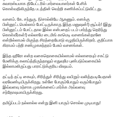
சுவாரஸ்யமாக தியேட்டரில் பார்வையாளர்கள் பேசிக்
கொள்வதிலிருந்தே படத்தின் வெற்றி கணிக்கப்பட்டுவிட்டது.
வசனம். கே. சந்துரு. (சொல்லியே ஆகணும். எனக்கு
பின்னூட்டமெல்லாம் போட்டிருக்காரு இந்த மனுஷன்!) சூப்பர்! (இது
பின்னூட்டம் போட்டதால இல்ல என்பதைப் படம் பார்த்து தெரிந்து
கொள்வீர்கள்!) எல்லாமே டைமிங் காமெடி வசனங்கள்தானே
என்றில்லாமல் மிகுந்த சிரத்தையோடு எழுதியிருக்கிறார். குறிப்பாக
கிராமம் பற்றி சண்முகசுந்தரம் பேசும் வசனங்கள்.
இந்த ஹீரோ என்ற வகைதொகையில்லாமல் எல்லாரையும் சகட்டு
மேனிக்கு கலாய்த்திருந்தாலும் எதுவுமே புண்படும்வகையில்
இல்லாமலிருப்பது பாராட்டுக்குரிய விஷயம்.
தட்டித் தட்டி கையும், சிரித்துச் சிரித்து வயிறும் வலித்தபடியேதான்
வரவேண்டியிருக்கிறது. உள்ளே போகும்போதும் வரும்போதும்
இவ்வளவு உற்சாக முகங்களைப் பார்க்க அவ்வளவு
சந்தோஷமாயிருக்கிறது.
தமிழ்ப்படம் நல்லால்ல என்று இனி யாரும் சொல்ல முடியாது!