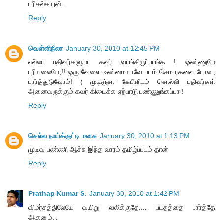
பரிசல்காரன்.
Reply
வெள்ளிநிலா
January 30, 2010 at 12:45 PM
எல்லா பதிவர்களுமா கவர் வாங்கிருப்பாங்க ! ஒண்ணுமே
புரியலையே,!! ஒரு வேளை உண்மையாவே படம் செம ரகளை போல.,
பார்த்துடுவோம்! ( முடிஞ்சா கேபிளிடம் சொல்லி பதிவர்கள்
அனைவருக்கும் கவர் கிடைக்க ஏற்பாடு பண்ணுங்கப்பா !
Reply
செல்ல நாய்க்குட்டி மனசு
January 30, 2010 at 1:13 PM
முடிவு பண்ணி ஆச்சு இந்த வாரம் தமிழ்ப்படம் தான்
Reply
Prathap Kumar S.
January 30, 2010 at 1:42 PM
விமர்சத்திலேயே வயிறு வலிக்குதே.... படதத்தை பார்த்தே
ஆகனும்...