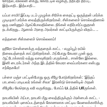
சேர்தல், வில்லன் கைது, கோர்ட்டில் வழக்கு, நீதிபதி தீர்ப்பு..
இத்யாதி.. இத்யாதி...
யப்பா சாமி! இப்படி படம் முழுக்க சிரிச்சு கைதட்டி ஒருத்தன் பார்க்க
முடியுமா! பார்க்க வைத்திருக்கிறார்கள். சீன்களைச் சொல்வதினால்
ஒரு மண்ணும் ஆகப்போவதில்லை. நீங்கள் எதிர்பார்ப்பதுதான்
நடக்கிறது.. ஆனால் அதை அவர்கள் காட்டியிருக்கும் விதம்... ..
எத்தனை சீன்களைச் சொல்லலாம்!
ஹீரோ சென்னைக்கு வந்ததைக் காட்ட - எழும்பூர் ரயில்
நிலையத்தைக் காட்டுகிறார்கள். அப்போது கேமரா முன் ஒரு
ஆட்டோக்காரர் வந்து வசவுகிறார் பாருங்கள்.. சான்ஸே இல்லை.
இனி டைரக்டர்கள் அந்த இடத்தில் கேமரா வைப்பார்களா என்பது
சந்தேகமே!
பச்சை மஞ்ச பாட்டின்போது ஒரு கீழே போடுகிறார்கள்: ‘இந்தப்
பாடலைப் பாடியவர் உங்கள் சிவா’ இரண்டு செகண்டில் அதன்
ப
பா
கீழேயே வேறொரு வரி வருகிறது.. போய்ப்
டத்தில்
ருங்கள்.
நாயகியின் அப்பா, நாயகி மீது வைத்திருக்கும் அன்பைக் காட்ட -
நாயகியின் புகைப்படத்தைக் கோணலாக மாட்டிய வேலைக்காரிக்கு