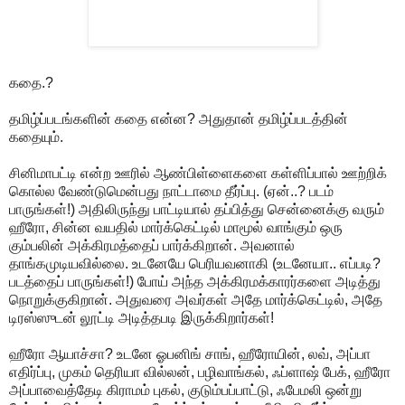
கதை.?
தமிழ்ப்படங்களின் கதை என்ன? அதுதான் தமிழ்ப்படத்தின்
கதையும்.
சினிமாபட்டி என்ற ஊரில் ஆண்பிள்ளைகளை கள்ளிப்பால் ஊற்றிக்
கொல்ல வேண்டுமென்பது நாட்டாமை தீர்ப்பு. (ஏன்..? படம்
பாருங்கள்!) அதிலிருந்து பாட்டியால் தப்பித்து சென்னைக்கு வரும்
ஹீரோ, சின்ன வயதில் மார்க்கெட்டில் மாமூல் வாங்கும் ஒரு
கும்பலின் அக்கிரமத்தைப் பார்க்கிறான். அவனால்
தாங்கமுடியவில்லை. உடனேயே பெரியவனாகி (உடனேயா.. எப்படி?
படத்தைப் பாருங்கள்!) போய் அந்த அக்கிரமக்காரர்களை அடித்து
நொறுக்குகிறான். அதுவரை அவர்கள் அதே மார்க்கெட்டில், அதே
டிரஸ்ஸுடன் லூட்டி அடித்தபடி இருக்கிறார்கள்!
ஹீரோ ஆயாச்சா? உடனே ஓபனிங் சாங், ஹீரோயின், லவ், அப்பா
எதிர்ப்பு, முகம் தெரியா வில்லன், பழிவாங்கல், ஃப்ளாஷ் பேக், ஹீரோ
அப்பாவைத்தேடி கிராமம் புகல், குடும்பப்பாட்டு, ஃபேமலி ஒன்று