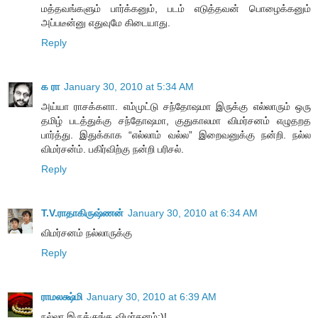
மத்தவங்களும் பார்க்கனும், படம் எடுத்தவன் பொழைக்கனும்
அப்படீன்னு எதுவுமே கிடையாது.
Reply
க ரா
January 30, 2010 at 5:34 AM
அய்யா ராசக்களா. எம்முட்டு சந்தோஷமா இருக்கு எல்லாரும் ஒரு
தமிழ் படத்துக்கு சந்தோஷமா, குதுகாலமா விமர்சனம் எழுதறத
பார்த்து. இதுக்காக “எல்லாம் வல்ல” இறைவனுக்கு நன்றி. நல்ல
விமர்சன்ம். பகிர்விற்கு நன்றி பரிசல்.
Reply
T.V.ராதாகிருஷ்ணன்
January 30, 2010 at 6:34 AM
விமர்சனம் நல்லாருக்கு
Reply
ராமலக்ஷ்மி
January 30, 2010 at 6:39 AM
நல்லா இருக்குங்க விமர்சனம்:)!