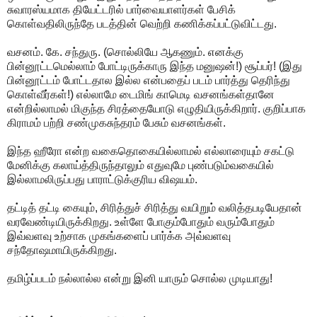
சுவாரஸ்யமாக தியேட்டரில் பார்வையாளர்கள் பேசிக்
கொள்வதிலிருந்தே படத்தின் வெற்றி கணிக்கப்பட்டுவிட்டது.
வசனம். கே. சந்துரு. (சொல்லியே ஆகணும். எனக்கு
பின்னூட்டமெல்லாம் போட்டிருக்காரு இந்த மனுஷன்!) சூப்பர்! (இது
பின்னூட்டம் போட்டதால இல்ல என்பதைப் படம் பார்த்து தெரிந்து
கொள்வீர்கள்!) எல்லாமே டைமிங் காமெடி வசனங்கள்தானே
என்றில்லாமல் மிகுந்த சிரத்தையோடு எழுதியிருக்கிறார். குறிப்பாக
கிராமம் பற்றி சண்முகசுந்தரம் பேசும் வசனங்கள்.
இந்த ஹீரோ என்ற வகைதொகையில்லாமல் எல்லாரையும் சகட்டு
மேனிக்கு கலாய்த்திருந்தாலும் எதுவுமே புண்படும்வகையில்
இல்லாமலிருப்பது பாராட்டுக்குரிய விஷயம்.
தட்டித் தட்டி கையும், சிரித்துச் சிரித்து வயிறும் வலித்தபடியேதான்
வரவேண்டியிருக்கிறது. உள்ளே போகும்போதும் வரும்போதும்
இவ்வளவு உற்சாக முகங்களைப் பார்க்க அவ்வளவு
சந்தோஷமாயிருக்கிறது.
தமிழ்ப்படம் நல்லால்ல என்று இனி யாரும் சொல்ல முடியாது!