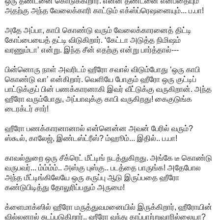
ஒரு தண்டனை கொடுக்கிறார். என்ன தண்டனை என்பதையும்
அதற்கு அந்த வேலைக்காரி காட்டும் எக்ஸ்ப்ரெஷனையும்... ப.பா!
அதே அப்பா, காபி கொண்டு வரும் வேலைக்காரனைத் திட்டி
கோப்பையைத் தட்டி விடுகிறார். ‘கேட்டா அடுத்த நிமிஷம்
வரணும்டா’ என்று. இந்த சீன் எதற்கு என்று பார்த்தால்---
பின்னொரு நாள் அவரிடம் ஹீரோ சவால் விடும்போது ‘ஒரு காபி
கொண்டு வா’ என்கிறார். வெளியே போகும் ஹீரோ ஒரு குட்டிப்
பாட்டுக்குப் பின் பணக்காரனாகி இவர் வீட்டுக்கு வருகிறான். அந்த
ஹீரோ வரும்போது, அப்பாவுக்கு காபி வருகிறது! கைகுடுங்க
டைரக்டர் சார்!
ஹீரோ பணக்காரனானால் என்னென்ன அவன் பேரில் வரும்?
ஸ்கூல், காலேஜ், இண்டஸ்ட்ரீஸ்? ம்ஹூம்... இதில்.. ப.பா!
காவல்துறை ஒரு சீக்ரெட் மீட்டிங் நடத்துகிறது. அங்கே டீ கொண்டு
வருபவர்... ம்ம்ம்ம்.. அஸ்கு புஸ்கு.. படத்தை பாருங்க! அதேபோல
அந்த மீட்டிங்கிலேயே ஒரு கருப்பு ஆடு இருப்பதை ஹீரோ
கண்டுபிடித்து தோலுரிப்பதும் அருமை!
க்ளைமாக்ஸில் ஹீரோ மருத்துவமனையில் இருக்கிறார், ஹீரோயின்
வில்லனால் சுடப்படுகிறார்.. ஹீரோ வந்து காப்பாற்றுவாரில்லையா?