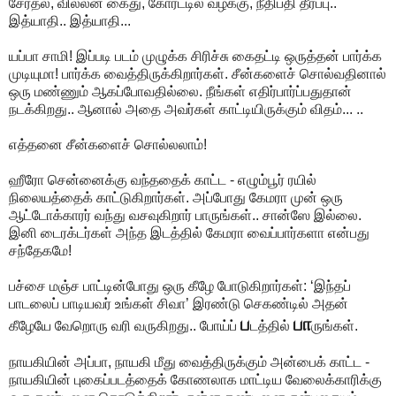
சேர்தல், வில்லன் கைது, கோர்ட்டில் வழக்கு, நீதிபதி தீர்ப்பு..
இத்யாதி.. இத்யாதி...
யப்பா சாமி! இப்படி படம் முழுக்க சிரிச்சு கைதட்டி ஒருத்தன் பார்க்க
முடியுமா! பார்க்க வைத்திருக்கிறார்கள். சீன்களைச் சொல்வதினால்
ஒரு மண்ணும் ஆகப்போவதில்லை. நீங்கள் எதிர்பார்ப்பதுதான்
நடக்கிறது.. ஆனால் அதை அவர்கள் காட்டியிருக்கும் விதம்... ..
எத்தனை சீன்களைச் சொல்லலாம்!
ஹீரோ சென்னைக்கு வந்ததைக் காட்ட - எழும்பூர் ரயில்
நிலையத்தைக் காட்டுகிறார்கள். அப்போது கேமரா முன் ஒரு
ஆட்டோக்காரர் வந்து வசவுகிறார் பாருங்கள்.. சான்ஸே இல்லை.
இனி டைரக்டர்கள் அந்த இடத்தில் கேமரா வைப்பார்களா என்பது
சந்தேகமே!
பச்சை மஞ்ச பாட்டின்போது ஒரு கீழே போடுகிறார்கள்: ‘இந்தப்
பாடலைப் பாடியவர் உங்கள் சிவா’ இரண்டு செகண்டில் அதன்
ப
பா
கீழேயே வேறொரு வரி வருகிறது.. போய்ப்
டத்தில்
ருங்கள்.
நாயகியின் அப்பா, நாயகி மீது வைத்திருக்கும் அன்பைக் காட்ட -
நாயகியின் புகைப்படத்தைக் கோணலாக மாட்டிய வேலைக்காரிக்கு