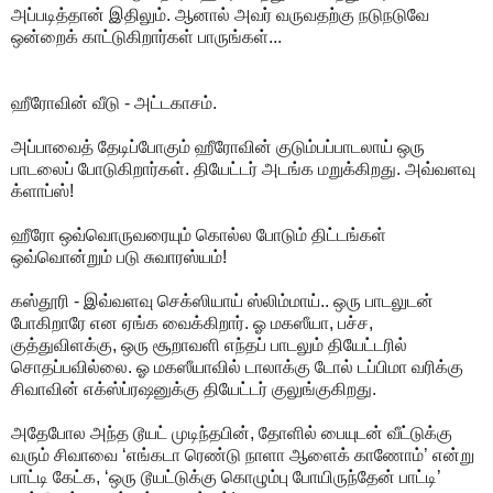
அப்படித்தான் இதிலும். ஆனால் அவர் வருவதற்கு நடுநடுவே
ஒன்றைக் காட்டுகிறார்கள் பாருங்கள்...
ஹீரோவின் வீடு - அட்டகாசம்.
அப்பாவைத் தேடிப்போகும் ஹீரோவின் குடும்பப்பாடலாய் ஒரு
பாடலைப் போடுகிறார்கள். தியேட்டர் அடங்க மறுக்கிறது. அவ்வளவு
க்ளாப்ஸ்!
ஹீரோ ஒவ்வொருவரையும் கொல்ல போடும் திட்டங்கள்
ஒவ்வொன்றும் படு சுவாரஸ்யம்!
கஸ்தூரி - இவ்வளவு செக்ஸியாய் ஸ்லிம்மாய்.. ஒரு பாடலுடன்
போகிறாரே என ஏங்க வைக்கிறார். ஓ மகஸீயா, பச்ச,
குத்துவிளக்கு, ஒரு சூறாவளி எந்தப் பாடலும் தியேட்டரில்
சொதப்பவில்லை. ஓ மகஸீயாவில் டாலாக்கு டோல் டப்பிமா வரிக்கு
சிவாவின் எக்ஸ்ப்ரஷனுக்கு தியேட்டர் குலுங்குகிறது.
அதேபோல அந்த டூயட் முடிந்தபின், தோளில் பையுடன் வீட்டுக்கு
வரும் சிவாவை ‘எங்கடா ரெண்டு நாளா ஆளைக் காணோம்’ என்று
பாட்டி கேட்க, ‘ஒரு டூயட்டுக்கு கொழும்பு போயிருந்தேன் பாட்டி’