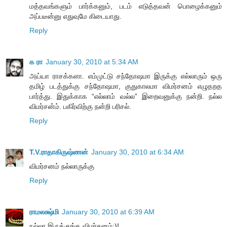
மத்தவங்களும் பார்க்கனும், படம் எடுத்தவன் பொழைக்கனும்
அப்படீன்னு எதுவுமே கிடையாது.
Reply
க ரா
January 30, 2010 at 5:34 AM
அய்யா ராசக்களா. எம்முட்டு சந்தோஷமா இருக்கு எல்லாரும் ஒரு
தமிழ் படத்துக்கு சந்தோஷமா, குதுகாலமா விமர்சனம் எழுதறத
பார்த்து. இதுக்காக “எல்லாம் வல்ல” இறைவனுக்கு நன்றி. நல்ல
விமர்சன்ம். பகிர்விற்கு நன்றி பரிசல்.
Reply
T.V.ராதாகிருஷ்ணன்
January 30, 2010 at 6:34 AM
விமர்சனம் நல்லாருக்கு
Reply
ராமலக்ஷ்மி
January 30, 2010 at 6:39 AM
நல்லா இருக்குங்க விமர்சனம்:)!