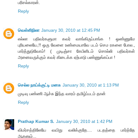
பரிசல்காரன்.
Reply
வெள்ளிநிலா
January 30, 2010 at 12:45 PM
எல்லா பதிவர்களுமா கவர் வாங்கிருப்பாங்க ! ஒண்ணுமே
புரியலையே,!! ஒரு வேளை உண்மையாவே படம் செம ரகளை போல.,
பார்த்துடுவோம்! ( முடிஞ்சா கேபிளிடம் சொல்லி பதிவர்கள்
அனைவருக்கும் கவர் கிடைக்க ஏற்பாடு பண்ணுங்கப்பா !
Reply
செல்ல நாய்க்குட்டி மனசு
January 30, 2010 at 1:13 PM
முடிவு பண்ணி ஆச்சு இந்த வாரம் தமிழ்ப்படம் தான்
Reply
Prathap Kumar S.
January 30, 2010 at 1:42 PM
விமர்சத்திலேயே வயிறு வலிக்குதே.... படதத்தை பார்த்தே
ஆகனும்...