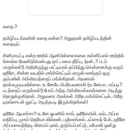
கதை.?
தமிழ்ப்படங்களின் கதை என்ன? அதுதான் தமிழ்ப்படத்தின்
கதையும்.
சினிமாபட்டி என்ற ஊரில் ஆண்பிள்ளைகளை கள்ளிப்பால் ஊற்றிக்
கொல்ல வேண்டுமென்பது நாட்டாமை தீர்ப்பு. (ஏன்..? படம்
பாருங்கள்!) அதிலிருந்து பாட்டியால் தப்பித்து சென்னைக்கு வரும்
ஹீரோ, சின்ன வயதில் மார்க்கெட்டில் மாமூல் வாங்கும் ஒரு
கும்பலின் அக்கிரமத்தைப் பார்க்கிறான். அவனால்
தாங்கமுடியவில்லை. உடனேயே பெரியவனாகி (உடனேயா.. எப்படி?
படத்தைப் பாருங்கள்!) போய் அந்த அக்கிரமக்காரர்களை அடித்து
நொறுக்குகிறான். அதுவரை அவர்கள் அதே மார்க்கெட்டில், அதே
டிரஸ்ஸுடன் லூட்டி அடித்தபடி இருக்கிறார்கள்!
ஹீரோ ஆயாச்சா? உடனே ஓபனிங் சாங், ஹீரோயின், லவ், அப்பா
எதிர்ப்பு, முகம் தெரியா வில்லன், பழிவாங்கல், ஃப்ளாஷ் பேக், ஹீரோ
அப்பாவைத்தேடி கிராமம் புகல், குடும்பப்பாட்டு, ஃபேமலி ஒன்று