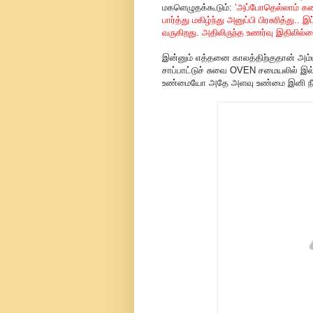
மகளெழுதக்கூடும்:
‘அப்போதெல்லாம் கண
பார்த்து மகிழ்ந்து அனுப்பி பிரசுரித்து.
வருகிறது. அதிலிருந்த உணர்வு இதிலில்ல
இன்னும் எத்தனை காலத்திற்குதான் அம்ம
சாப்பாட்டுச் சுவை OVEN சமையலில் இல
உண்மையோ அதே அளவு உண்மை இனி நீ அ