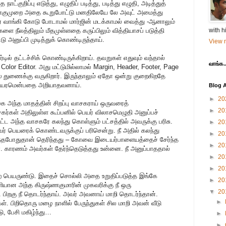
ுறிப்பு எடுத்து, எழுதிப் படித்து, படித்து எழுதி, அடித்துத்
 நான்குமுறை அதை கூறுபோட்டு மனதிலேயே லே அவுட் அமைத்து
்பர் வாங்கி கோடு போடாமல் மார்ஜின் மடக்காமல் வைத்து -ஆனாலும்
ை நீலத்திலும் மீதமுள்ளதை கருப்பிலும் வித்தியாசப் படுத்தி
with h
ட்டு அனுப்பி முடித்துக் கொண்டிருந்தாய்.
View m
டில் தட்டச்சிக் கொண்டிருக்கிறாய். தவறுகள் எதுவும் வந்தால்
வாங்க..
or Editor. அது மட்டுமில்லாமல் Margin, Header, Footer, Page
ட்ஸ் துணைக்கு வருகிறார். இருந்தாலும் ஏதோ ஒன்று குறைகிறதே
ின் உயரமென்பதை அறியாதவனாய்.
Blog A
►
20
கை அந்த மாதத்தின் சிறப்பு வாசகராய் ஒருவரைத்
►
20
சகர்கள் அதிலுள்ள கூப்பனில் பெயர் விலாசமெழுதி அனுப்பச்
்பிட்ட அந்த வாசகரே கலந்து கொள்ளும் பட்சத்தில் அவருக்கு பரிசு.
►
20
் பெயரைக் கொண்டவருக்குப் பரிசென்று. நீ அதில் கலந்து
►
20
்தபோதுதான் தெரிந்தது – கோவை இடையர்பாளையத்தைச் சேர்ந்த
►
20
ர். காரணம் அவர்கள் தேர்ந்தெடுத்தது உன்னை. நீ அனுப்பாததால்
►
20
►
20
்ற பெயருண்டு. இதைச் சொல்லி அதை உறுதிப்படுத்த இங்கே
►
20
ியான அந்த கிருஷ்ணகுமாரின் முகவரிக்கு நீ ஒரு
▼
20
 பிறகு நீ தொடர்ந்தாய். அவர் அவனாய் மாறி தொடர்ந்தான்.
►
். பிறிதொரு மழை நாளில் பேருந்துகள் சில மாறி அவன் வீடு
, பேசி மகிழ்ந்து…
►
►