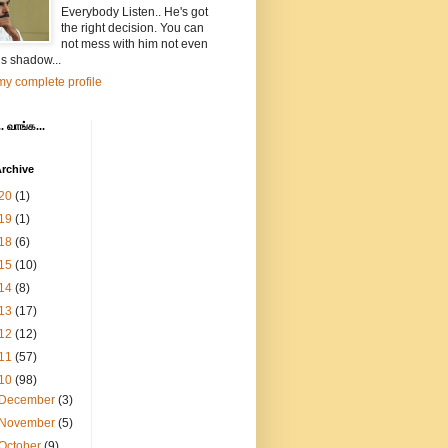
Everybody Listen.. He's got
the right decision. You can
not mess with him not even
is shadow...
y complete profile
. வாங்க...
rchive
20
(1)
19
(1)
18
(6)
15
(10)
14
(8)
13
(17)
12
(12)
11
(57)
10
(98)
December
(3)
November
(5)
October
(9)