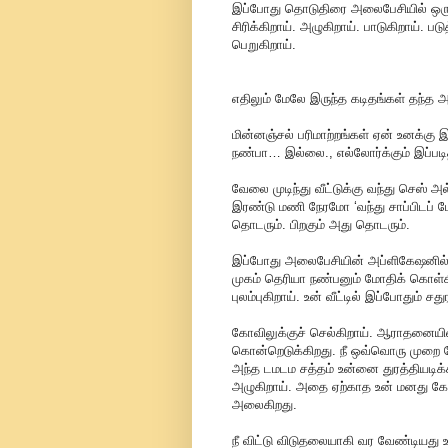
இப்போது தொடுதிரை அலைபேசியில் ஒரு 
சிரிக்கிறாய். அழுகிறாய். பாடுகிறாய். படு
பெறுகிறாய்.
எதிலும் மேலே இருந்த கடிதங்கள் தந்த
மின்னஞ்சல் பரிமாற்றங்கள் ஏன் உனக்கு இ
நண்பா… இல்லை., எல்லோர்க்கும் இப்பட
வேலை முடிந்து வீட்டுக்கு வந்து செஸ்
இரண்டு மணி நேரமோ ‘வந்து சாப்பிடப்
தொடரும். பிறகும் அது தொடரும்.
இப்போது அலைபேசியின் அப்ளிகேஷனில் நீ
முகம் தெரியா நண்பனும் மோதிக் கொள்கிற
புலம்புகிறாய். உன் வீட்டில் இப்போதும் 
கோவிலுக்குச் செல்கிறாய். ஆராதனைய
கொன்றெடுக்கிறது. நீ ஒவ்வொரு முறை கோ
அந்த டமடம சத்தம் உன்னை துரத்தியட
அழுகிறாய். அதை ஏற்காத உன் மனது கோ
அலைகிறது.
நீ விட்டு விடுதலையாகி வர வேண்டியது 