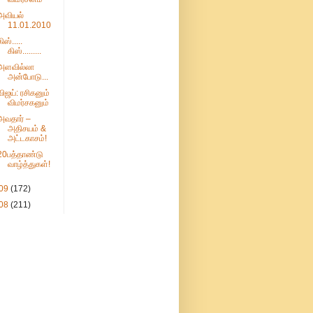
அவியல்
11.01.2010
ிஸ்.....
கிஸ்.........
அளவில்லா
அன்போடு...
விஜய்: ரசிகனும்
விமர்சகனும்
அவதார் –
அதிசயம் &
அட்டகாசம்!
20பத்தாண்டு
வாழ்த்துகள்!
09
(172)
08
(211)