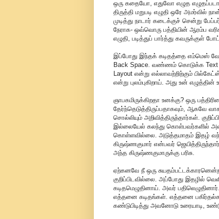
ஒரு கதையோ, எதுவோ எழுத எழுதப்படாத நாட்க
திருத்தி மறுபடி எழுதி ஒரே அமர்வில்
முடித்து நாடார் கடைக்குச் சென்று பேப
நேராக- ஒவ்வொரு பத்தியின் ஆரம்ப வரிகள
எழுதி, படித்துப் பார்த்து கவருக்குள் போ
இப்போது இந்தக் கடிதத்தை எம்மெஸ் வேர்
Back Space. வண்ணம் கொடுக்க Text Col
Layout என்று எல்லாவற்றிற்கும் பில்கே
என்று புலம்புகிறாய். அது உன் எழுத்த
ஞாபகமிருக்கிறதா உனக்கு? ஒரு பத்திரி
தேர்ந்தெடுத்திருப்பதாகவும், ஆகவே வா
சொல்லியும் அறிவித்திருந்தார்கள். குறிப
இல்லையேல் கலந்து கொள்பவர்களில் அவர
கொள்ளவில்லை. அடுத்தமாதம் இதழ் வந
கிருஷ்ணகுமார் என்பவர் ஜெயித்திருந்தா
அந்த கிருஷ்ணகுமாருக்கு பரிசு.
ஏற்கனவே நீ ஒரு சுயதம்பட்டக்காரனென
குறிப்பிடவில்லை. அப்போது இதழில் வெள
கடிதமெழுதினாய். அவர் பதிலெழுதினார்.
எத்தனை கடிதங்கள். எத்தனை பகிர்தல்கள
கண்டுபிடித்து அவனோடு உரையாடி, உண்டு