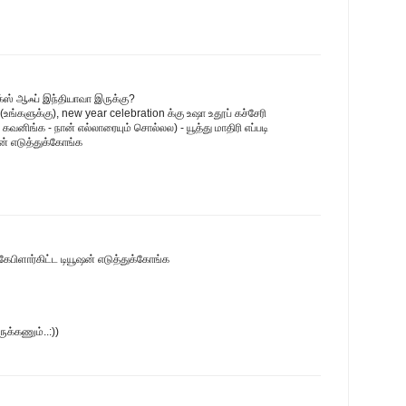
க்ஸ் ஆஃப் இந்தியாவா இருக்கு?
உங்களுக்கு), new year celebration க்கு உஷா உதூப் கச்சேரி
ா கவனிங்க - நான் எல்லாரையும் சொல்லல) - யூத்து மாதிரி எப்படி
ஷன் எடுத்துக்கோங்க
ு கேபிளார்கிட்ட டியூஷன் எடுத்துக்கோங்க
க்கணும்..:))