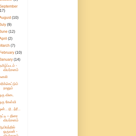
September
(17)
August
(10)
July
(9)
June
(12)
April
(2)
March
(7)
February
(10)
January
(14)
தமிழ்ப்படம் -
விமர்சனம்
கனலி
க்ரிக்கெட்டும்
நானும்
ஒரு விடை
ஒரு கேள்வி
ன்... டூ.. த்ரீ...
குட்டி – திரை
விமர்சனம்
ஆயிரத்தில்
ஒருவன் -
விமர்சனம்