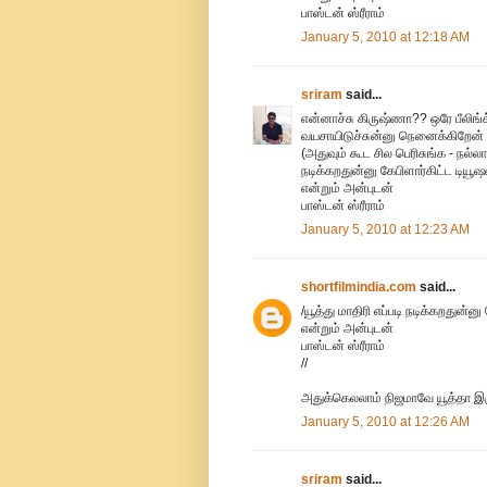
பாஸ்டன் ஸ்ரீராம்
January 5, 2010 at 12:18 AM
sriram
said...
என்னாச்சு கிருஷ்ணா?? ஒரே பீலிங்
வயசாயிடுச்சுன்னு நெனைக்கிறேன் (
(அதுவும் கூட சில பெரிசுங்க - நல்ல
நடிக்கறதுன்னு கேபிளார்கிட்ட டியூ
என்றும் அன்புடன்
பாஸ்டன் ஸ்ரீராம்
January 5, 2010 at 12:23 AM
shortfilmindia.com
said...
/யூத்து மாதிரி எப்படி நடிக்கறதுன்ன
என்றும் அன்புடன்
பாஸ்டன் ஸ்ரீராம்
//
அதுக்கெலலாம் நிஜமாவே யூத்தா இரு
January 5, 2010 at 12:26 AM
sriram
said...