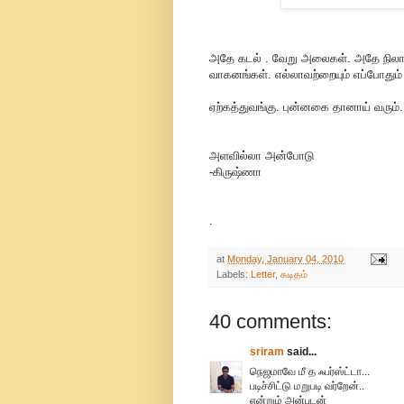
அதே கடல் . வேறு அலைகள். அதே நிலா
வாகனங்கள். எல்லாவற்றையும் எப்போதும் 
ஏற்கத்துவங்கு. புன்னகை தானாய் வரும். 
அளவில்லா அன்போடு
-கிருஷ்ணா
.
at
Monday, January 04, 2010
Labels:
Letter
,
கடிதம்
40 comments:
sriram
said...
நெஜமாவே மீ த ஃபர்ஸ்ட்டா...
படிச்சிட்டு மறுபடி வர்றேன்..
என்றும் அன்புடன்