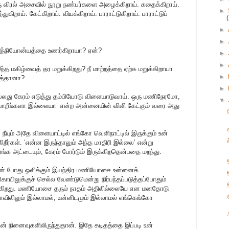
விரல் அசைவில் நூறு நண்பர்களை அழைக்கிறாய். கதைக்கிறாய்.
►
த்துகிறாய். கேட்கிறாய். வியக்கிறாய். பாராட்டுகிறாய். பாராட்டுப்
►
►
 அந்நியோன்யத்தை உணர்கிறாயா? ஏன்?
►
►
ந்த மகிழ்வைத் தர மறுக்கிறது? நீ மாற்றத்தை ஏற்க மறுக்கிறாயா
►
ித்தானா?
►
 அல்லது கேரம் எடுத்து தம்பியோடு விளையாடுவாய். ஒரு மணிநேரமோ,
▼
 போறீங்களா இல்லையா’ என்ற அன்னையின் விளி கேட்கும் வரை அது
யும் அதே விளையாட்டில் எங்கோ வெளிநாட்டில் இருக்கும் உன்
ீர்கள். ‘என்ன இருந்தாலும் அந்த மாதிரி இல்லை’ என்று
சதுரங்க அட்டையும், கேரம் போர்டும் இருக்கிறதென்பதை மறந்து.
ின் போது ஒலிக்கும் இயந்திர மணியோசை உன்னைக்
யிலுக்குச் செல்ல வேண்டுமென்று நிர்பந்தப்படுத்தப்போதும்
ஒ
ிக்கிறது. மணியோசை தரும் நாதம் அதிலில்லையே என மனதோடு
விலிலும் இல்லாமல், உன்னிடமும் இல்லாமல் எங்கெங்கோ
உன் நினைவுகளிலிருந்துதான். இதே கடிதத்தை இப்படி உன்