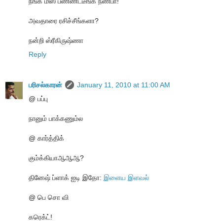
நீங்க மிஸ் பண்ணீட்டீங்க நண்பா!
அவதாரை ரசிச்சீங்களா?
நன்றி ஸ்ரீகிருஷ்ணா
Reply
பரிசல்காரன்
January 11, 2010 at 11:00 AM
@ பப்பு
நானும் பாக்கணும்ல
@ கார்த்திக்
கும்க்கியாஆஆஆ?
தினேஷ் ப்ளாக் ஐடி இதோ:
இளைய இளவல்
@ பெ சொ வி
கரெக்ட்!