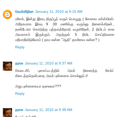
வெள்ளிநிலா
January 11, 2010 at 9:15 AM
பரிசல், இன்று இரவு திருப்பூர் வரும் பொழுது ( கோவை எக்ஸ்பிரஸ்.
அநேகமாக இரவு 9 .30 மணிக்கு வரும்னு நினைக்கிறன்.,
தண்டோரா கொடுத்த புத்தகத்தோடு வருகிறேன், 2 நிமிடம் கால
அவகாசம் இருக்கும், அதற்குள் 5 நிமிட செய்திகளை
பறிமாறிவிடுவோம் ( நாம என்ன "ஆதி" தாமிராவ என்ன? )
Reply
தராசு
January 11, 2010 at 9:37 AM
//கடைசிப் புகைப்படத்தில் அவர் நினைத்த ரிசல்ட்
கிடைத்ததென்பதை அவர் புன்னகை சொல்லும்.//
அது புன்னகையா தலைவா???
Reply
தராசு
January 11, 2010 at 9:38 AM
யோவ் அத்திரி,