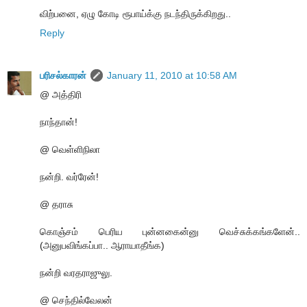
விற்பனை, ஏழு கோடி ரூபாய்க்கு நடந்திருக்கிறது..
Reply
பரிசல்காரன்
January 11, 2010 at 10:58 AM
@ அத்திரி
நாந்தான்!
@ வெள்ளிநிலா
நன்றி. வர்ரேன்!
@ தராசு
கொஞ்சம் பெரிய புன்னகைன்னு வெச்சுக்கங்களேன்..
(அனுபவிங்கப்பா.. ஆராயாதீங்க)
நன்றி வரதராஜுலு.
@ செந்தில்வேலன்