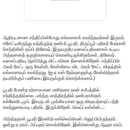
ஆதியுடனான சந்திப்பின்போது எங்களைக் கவர்ந்தவர்கள் இருவர்.
ஈரோட்டிலிருந்து வந்திருந்த நண்பர் பூபதி. திருப்பூர் பதிவர் பேரரசன்
செந்திலின் தம்பி தினேஷ். இருவருமே வலைப்பதிவராகக் கூடிய
அத்தனைத் தகுதிகளையும் கொண்டிருக்கிறார்கள். தினேஷ்
வலைப்பதிவு ஆரம்பித்து விட்டாரென நினைக்கிறேன். சந்திப்பில்
அவர் கேட்ட ஒரு கேள்வி, கேள்வியை விட அவர் கேட்ட விதத்தில்
எல்லாரையும் கவர்ந்தது. (ஐ ஏ எஸ் தேர்வுகளுக்கு கேள்வித்தாள்
தயாரிக்கும் பணியை இவருக்குக் கொடுக்கலாம்.)
பூபதி போன்ற உற்சாகமான மனிதரை நான் சமீபத்தில்
சந்தித்ததில்லை. பார்த்த மாத்திரத்தில் நண்பராகிறார்
எல்லோரிடமும். இவருடன் முக்கியமான ஒரு விஷயத்தைப் பற்றி
கலந்துரையாடி பதிவிட இருக்கிறேன். வெய்ட்டீஸ்ஸ்ஸ்....
அடுத்தநாள் பூபதி இரண்டு எஸ்ஸெம்மெஸ் அனுப்பியிருந்தார்.
ஒன்று ஏ ரகம். அப்புறம் சொல்கிறேன். இன்னொன்று ஆஹா ரகம்.