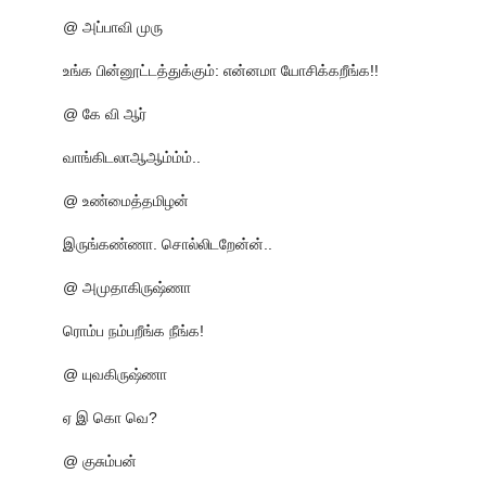
@ அப்பாவி முரு
உங்க பின்னூட்டத்துக்கும்: என்னமா யோசிக்கறீங்க!!
@ கே வி ஆர்
வாங்கிடலாஆஆம்ம்ம்..
@ உண்மைத்தமிழன்
இருங்கண்ணா. சொல்லிடறேன்ன்..
@ அமுதாகிருஷ்ணா
ரொம்ப நம்பறீங்க நீங்க!
@ யுவகிருஷ்ணா
ஏ இ கொ வெ?
@ குசும்பன்