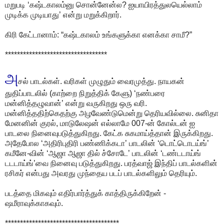
மறுபடி ‘கஷ்டகாலம்னு சொன்னேன்ல? ஐயாயிரத்துலயெல்லாம்
முடிக்க முடியாது’ என்று மறுக்கிறார்.
கிரி கேட்டானாம்: “கஷ்டகாலம் உங்களுக்கா எனக்கா சாமீ?”
**********************************
அ
சல் பாடல்கள். வரிகள் முழுதும் வைரமுத்து. நாயகன்
துதிப்பாடலில் (காற்றை நிறுத்திக் கேளு) ‘நண்பரை
மன்னித்தழுவான்’ என்று வருகிறது ஒரு வரி.
மன்னித்ததிற்கெதற்கு அழவேண்டுமென்று தெரியவில்லை. சுனிதா
மேனனின் குரல், மாடுலேஷன் எல்லாமே 007-ன் கோல்டன் ஐ
பாடலை நினைவுபடுத்துகிறது. கேட்க சுகமாய்த்தான் இருக்கிறது.
அதேபோல ‘அதிரிபுதிரி பண்ணிக்கடா’ பாடலின் ‘டொட்டொடய்ங்’
கமீனே-வின் ‘ஆஜா ஆஜா தில் ச்சோடே’ பாடலின் ‘டண்டடாய்ங்
டடடாய்ங்’வை நினைவு படுத்துகிறது. பரத்வாஜ் இந்திப் பாடல்களின்
ரசிகர் என்பது அவரது முந்தைய படப் பாடல்களிலும் தெரியும்.
படத்தை மிகவும் எதிர்பார்த்துக் காத்திருக்கிறேன் -
ஷமீராவுக்காகவும்.
**************************************