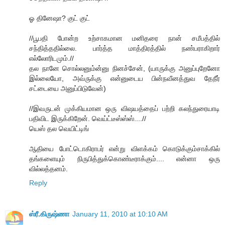
ஓ தினேஷா? குட் குட்
//பூபதி போன்ற உற்சாகமான மனிதரை நான் சமீபத்தில்
சந்தித்ததில்லை. பார்த்த மாத்திரத்தில் நண்பராகிறார்
எல்லோரிடமும்.//
தல நானே சொல்லனும்ன்னு நினச்சேன், (யாருக்கு அனுப்புறேனோ
இல்லையோ, அவ்ருக்கு என்னுடைய பின்நவீனத்துவ தேநீர்
சட்டையை அனுப்பிடுவேன்)
//இவருடன் முக்கியமான ஒரு விஷயத்தைப் பற்றி கலந்துரையாடி
பதிவிட இருக்கிறேன். வெய்ட்டீஸ்ஸ்ஸ்....//
யெஸ் தல வெயிட்டிங்
ஆதியை போட்டொகிராபர் என்று விளக்கம் கொடுக்கும்சாக்கில்
தங்களையும் நிருபித்துக்கொண்டீராக்கும்.... என்னா ஒரு
வில்லத்தனம்.
Reply
ஸ்ரீ.கிருஷ்ணா
January 11, 2010 at 10:10 AM