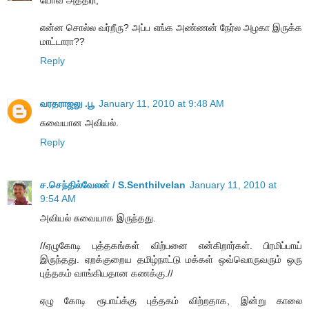
என்ன சொல்ல வர்றீரு? அப்ப எங்க அண்ணன் நேர்ல அழகா இருக்க
மாட்டாரா??
Reply
வரதராஜலு .பூ
January 11, 2010 at 9:48 AM
சுவையான அவியல்.
Reply
ச.செந்தில்வேலன் / S.Senthilvelan
January 11, 2010 at
9:54 AM
அவியல் சுவையாக இருந்தது.
//ஏழுகோடி புத்தகங்கள் விற்பனை என்கிறார்கள். பிரமிப்பாய்
இருந்தது. ஏறக்குறைய தமிழ்நாட்டு மக்கள் ஒவ்வொருவரும் ஒரு
புத்தகம் வாங்கியதான கணக்கு.//
ஏழு கோடி ரூபாய்க்கு புத்தகம் விற்றதாக, இன்று காலை