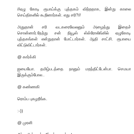
//ஏழு கோடி ரூபாய்க்கு புத்தகம் விற்றதாக, இன்று காலை
செய்திகளில் கூறினார்கள். எது சரி?//
அதுதான் சரி வடகரைவேலனும் அழைத்து இதைச்
சொன்னார்.நேற்று சன் நியூஸ் ஸ்க்ரோலிங்கில் ஏழுகோடி
புத்தகங்கள் என்றுதான் போட்டார்கள். ஆதி சாட்சி. ரூபாயை
விட்டுவிட்டார்கள்.
@ கார்க்கி
ஐயையோ. தமிழ்படத்தை நானும் மறந்திட்டேன்பா. செமயா
இருக்கும்போல..
@ கண்ணகி
ரொம்ப புகழறீங்க.
:-))
@ முரளி