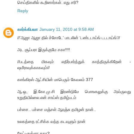
செய்திகளில் கூறினார்கள். எது சரி?
Reply
கார்க்கிபவா
January 11, 2010 at 9:58 AM
//‘ஆஜா ஆஜா தில் ச்சோடே’ பாடலின் ‘டண்டடாய்ங் டடடாய்ங்’//
அட சூப்பரா இருக்குமே சகா!!!!
//படத்தை மிகவும் எதிர்பார்த்துக் காத்திருக்கிறேன் -
ஷமீராவுக்காகவும்//
காங்கிரஸ் ஆட்சியின் மாபெரும் கேவலம் 377
ஆ.ஒ, இ.கோ.மு.சி இரண்டுமே பொஙகலுக்கு அவ்ருவது
உறுதியில்லை.என் சாய்ஸ் தமிழ்படம்
பச்சை.. பச்சை மஞ்சள் ஆரஞ்சு தமிழன் நான்..
உலகத்தை ரட்சிக்க வந்த கடவுளும் நான்
கேட்டிஙக்ளா சகா?