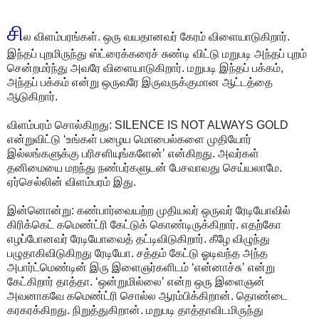
சி
ல விளம்பரங்கள். ஒரு வயதானவர் கேரம் விளையாடுகிறார்.
இந்தப் புறமிருந்து ஸ்ட்ரைக்கரைச் சுண்டி விட்டு மறுபடி அந்தப் புறம்
சென்றமர்ந்து அவரே விளையாடுகிறார். மறுபடி இந்தப் பக்கம்,
அந்தப் பக்கம் என்று ஒருவரே இருவருக்குமான ஆட்டத்தை
ஆடுகிறார்.
விளம்பரம் சொல்கிறது: SILENCE IS NOT ALWAYS GOLD
என்றுவிட்டு ‘உங்கள் பழைய மொபைல்களை முதியோர்
இல்லங்களுக்கு பரிசளியுங்களேன்’ என்கிறது. அவர்கள்
தனிமையை மறந்து நண்பர்களுடன் பேசவாவது செய்யலாமே.
ஏர்செல்லின் விளம்பரம் இது.
இன்னொன்று: கண்பார்வையற்ற முதியவர் ஒருவர் ரேடியோவில்
கிரிக்கெட் கமெண்ட்ரி கேட்டுக் கொண்டிருக்கிறார். எதற்கோ
எழப்போனவர் ரேடியோவைத் தட்டிவிடுகிறார். கீழே விழுந்து
பழுதாகிவிடுகிறது ரேடியோ. சத்தம் கேட்டு ஓடிவந்த அந்த
அபார்ட்மெண்டின் இரு இளைஞர்களிடம் ‘என்னாச்சு’ என்று
கேட்கிறார் தாத்தா. ‘ஒன்றுமில்லை’ என்ற ஒரு இளைஞன்
அவனாகவே கமெண்ட்ரி சொல்ல ஆரம்பிக்கிறான். தொண்டை
கரகரக்கிறது. நிறுத்துகிறான். மறுபடி தாத்தாவிடமிருந்து