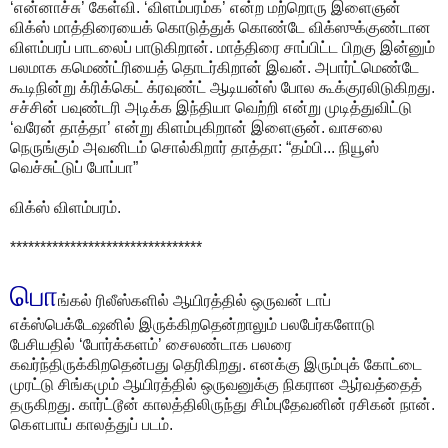
‘என்னாச்சு’ கேள்வி. ‘விளம்பரம்க’ என்ற மற்றொரு இளைஞன்
விக்ஸ் மாத்திரையைக் கொடுத்துக் கொண்டே விக்ஸுக்குண்டான
விளம்பரப் பாடலைப் பாடுகிறான். மாத்திரை சாப்பிட்ட பிறகு இன்னும்
பலமாக கமெண்ட்ரியைத் தொடர்கிறான் இவன். அபார்ட்மெண்டே
கூடிநின்று க்ரிக்கெட் க்ரவுண்ட் ஆடியன்ஸ் போல கூக்குரலிடுகிறது.
சச்சின் பவுண்டரி அடிக்க இந்தியா வெற்றி என்று முடித்துவிட்டு
‘வரேன் தாத்தா’ என்று கிளம்புகிறான் இளைஞன். வாசலை
நெருங்கும் அவனிடம் சொல்கிறார் தாத்தா: “தம்பி... நியூஸ்
வெச்சுட்டுப் போப்பா”
விக்ஸ் விளம்பரம்.
********************************
பொ
ங்கல் ரிலீஸ்களில் ஆயிரத்தில் ஒருவன் டாப்
எக்ஸ்பெக்டேஷனில் இருக்கிறதென்றாலும் பலபேர்களோடு
பேசியதில் ‘போர்க்களம்’ சைலண்டாக பலரை
கவர்ந்திருக்கிறதென்பது தெரிகிறது. எனக்கு இரும்புக் கோட்டை
முரட்டு சிங்கமும் ஆயிரத்தில் ஒருவனுக்கு நிகரான ஆர்வத்தைத்
தருகிறது. கார்ட்டூன் காலத்திலிருந்து சிம்புதேவனின் ரசிகன் நான்.
கௌபாய் காலத்துப் படம்.