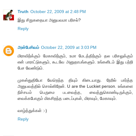
Truth
October 22, 2009 at 2:48 PM
இது சிறுகதையா அனுபவமா பரிசல்?
Reply
அன்பேசிவம்
October 22, 2009 at 3:03 PM
மிராவிற்க்கும் மேகாவிற்கும், உமா மேடத்திற்கும் தல பரிசலுக்கும்
என் பாராட்டுகளும், கூடவே அனுதாபங்களும். உங்களிடம் இது பற்றி
பேச வேண்டும்.
முகஸ்துதியோ வேறெந்த தியும் கிடையாது. நேரில் பார்த்த
அனுபவத்தில் சொல்கிறேன். U are the Luckiet person. உங்களை
நிச்சயம் பெருமை படவைத்த, வைத்துகொண்டிருக்கும்,
வைக்கபோகும் மிகசிறந்த படைப்புகள், மிராவும், மேகாவும்.
வாழ்த்துக்கள் :-)
Reply