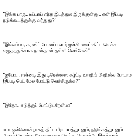
"இங்க பாரு.. டீப்பாய் எந்த இடத்துல இருக்குன்னு.. ஏன் இப்படி
நடுக்கூடத்துக்கு வந்துது?"
"இல்லம்மா, கரண்ட் போனப்ப எமர்ஜன்சி லைட்-கிட்ட வெச்சு
எழுதறதுக்காக நான்தான் தள்ளி வெச்சேன்"
"ஐயோ... என்னடி இது டிரெஸ்ஸை கழ்ட்டி வாஷிங் மிஷின்ல போடாம
இப்படி பெட் மேல போட்டு வெச்சிருக்க?"
"இதோ.. எடுத்துப் போட்டுடறேன்மா"
உமா ஒவ்வொன்றாகத் திட்ட மீரா பயத்துடனும், நடுக்கத்துடனும்
அவள் சொன்ன வேலைகளை செய்து கொண்டே இருந்தாள்.