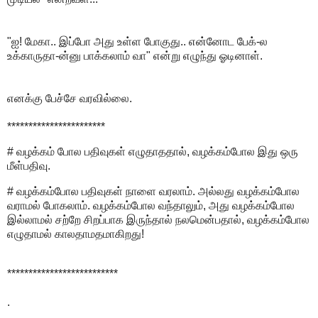
"ஐ! மேகா.. இப்போ அது உள்ள போகுது.. என்னோட பேக்-ல
உக்காருதா-ன்னு பாக்கலாம் வா" என்று எழுந்து ஓடினாள்.
எனக்கு பேச்சே வரவில்லை.
***********************
# வழக்கம் போல பதிவுகள் எழுதாததால், வழக்கம்போல இது ஒரு
மீள்பதிவு.
# வழக்கம்போல பதிவுகள் நாளை வரலாம். அல்லது வழக்கம்போல
வராமல் போகலாம். வழக்கம்போல வந்தாலும், அது வழக்கம்போல
இல்லாமல் சற்றே சிறப்பாக இருந்தால் நலமென்பதால், வழக்கம்போல
எழுதாமல் காலதாமதமாகிறது!
**************************
.