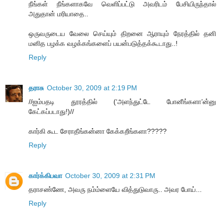
நீங்கள் நீங்களாகவே வெளிப்பட்டு அவரிடம் பேசியிருந்தால்
அதுதான் மரியாதை..
ஒருவருடைய வேலை செய்யும் திறனை ஆராயும் நேரத்தில் தனி
மனித பழக்க வழக்கங்களைப் பயன்படுத்தக்கூடாது..!
Reply
தராசு
October 30, 2009 at 2:19 PM
//ஐம்பதடி தூரத்தில் (‘அளந்துட்டே போனீங்களா’ன்னு
கேட்கப்படாது!)//
கார்கி கூட சேராதீங்கன்னா கேக்கறீங்களா?????
Reply
கார்க்கிபவா
October 30, 2009 at 2:31 PM
தராசண்ணே, அவரு நம்ம்ளையே வித்துடுவாரு.. அவர போய்...
Reply