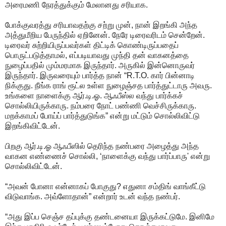
அரைமணி நேரத்துக்கும் மேலானது சரியாக.
போக்குவரத்து சரியாவதற்கு சற்று முன், நான் இறங்கி அந்த
அத்துமீறிய பேருந்தில் ஏறினேன். நேரே டிரைவரிடம் சென்றேன்.
டிரைவர் சுற்றியிருப்பவர்கள் திட்டிக் கொண்டிருப்பதைப்
பொருட்படுத்தாமல், எப்படியாவது முந்தி தன் வாகனத்தை
நுழைப்பதில் மும்மரமாக இருந்தார். அருகில் இன்னொருவர்
இருந்தார். இருவரையும் பார்த்த நான் “R.T.O. கார் பின்னாடி
நிக்குது. நீங்க ராங் ரூட்ல உள்ள நுழைஞ்சத பார்த்துட்டாரு அவரு.
உங்களை நாளைக்கு ஆர்.டி.ஓ. ஆஃபீஸ்ல வந்து பார்க்கச்
சொல்லியிருக்காரு. நம்பரை நோட் பண்ணி வெச்சிருக்காரு.
மறக்காமப் போய்ப் பார்த்துடுங்க” என்று மட்டும் சொல்லிவிட்டு
இறங்கிவிட்டேன்.
பிறகு ஆர்.டி.ஓ ஆஃபீஸில் தெரிந்த நண்பரை அழைத்து அந்த
வாகன எண்ணைச் சொல்லி, ‘நாளைக்கு வந்து பார்ப்பாரு' என்று
சொல்லிவிட்டேன்.
“அவன் போனா என்னாகப் போகுது? எதுனா சம்திங் வாங்கீட்டு
விடுவாங்க. அவ்ளோதான்” என்றார் உடன் வந்த நண்பர்.
“அது இப்ப செஞ்ச தப்புக்கு தண்டனையா இருக்கட்டுமே. இனிமே