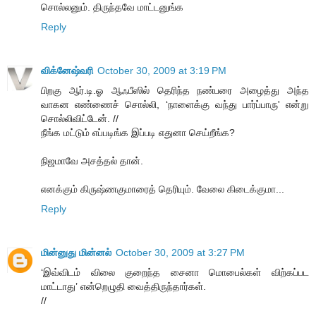
சொல்லனும். திருந்தவே மாட்டனுங்க
Reply
விக்னேஷ்வரி
October 30, 2009 at 3:19 PM
பிறகு ஆர்.டி.ஓ ஆஃபீஸில் தெரிந்த நண்பரை அழைத்து அந்த
வாகன எண்ணைச் சொல்லி, ‘நாளைக்கு வந்து பார்ப்பாரு' என்று
சொல்லிவிட்டேன். //
நீங்க மட்டும் எப்படிங்க இப்படி எதுனா செய்றீங்க?
நிஜமாவே அசத்தல் தான்.
எனக்கும் கிருஷ்ணகுமாரைத் தெரியும். வேலை கிடைக்குமா...
Reply
மின்னுது மின்னல்
October 30, 2009 at 3:27 PM
‘இவ்விடம் விலை குறைந்த சைனா மொபைல்கள் விற்கப்பட
மாட்டாது’ என்றெழுதி வைத்திருந்தார்கள்.
//