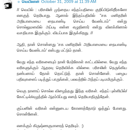
☼ வெயிலான்
October 31, 2009 at 11:39 AM
// வெயில் : பரிசலின் முந்தைய எந்தப்பதிவை குறிப்பிடுகிறீர்களோ
எனகுத் தெரியாது. ஆனால் இந்தப்பதிவில் "சக மனிதரின்
அறியாமையை நையாண்டி செய்ய வேண்டாம்" என்று
சொல்லுமளவில் அப்படி என்ன எழுதினார் என்று விளக்கினால்
வசதியாக இருக்கும். வியப்பாக இருக்கிறது. //
ஆதி, நான் சொன்னது 'சக மனிதரின் அறியாமையை நையாண்டி
செய்ய வேண்டாம்' என்பது மட்டும் தான்.
வேறு எந்த வரிகளையும் நான் மேற்கோள் காட்டவில்லை. வேறு எந்த
வரிகளுக்கும் ஆதரவு தெரிவிக்க வில்லை. பரிசலின் நெருங்கிய
நண்பனாய் தோள் தொட்டுத் தான் சொன்னேன். பழைய
பதிவுகளைப் படித்துப் பாருங்கள், பலவற்றில் அந்தப் படிமமிருக்கும்.
வெகு நாளாய் சொல்ல விழைந்தது இந்த வரிகள். எந்தப் புள்ளியில்/
கோட்டில்/எழுத்தில் ஆரம்பிப்பது எனத் தெரியாதிருந்தேன்.
குப்பனின் வரிகள் என்னுடைய கோணத்தோடு ஒத்துப் போனது.
சொன்னேன்.
எனக்கும் கிருஷ்ணகுமாரைத் தெரியும். :)