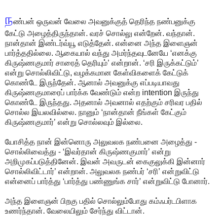
ந
ண்பன் ஒருவன் வேலை அவனுக்குத் தெரிந்த நண்பனுக்கு
கேட்டு அழைத்திருந்தான். வரச் சொல்லு என்றேன். வந்தான்.
நான்தான் இண்டர்வ்யூ எடுத்தேன். என்னை அந்த இளைஞன்
பார்த்ததில்லை. ஆகையால் வந்து அமர்ந்தவுடனேயே ‘எனக்கு
கிருஷ்ணகுமார் சாரைத் தெரியும்’ என்றான். ‘சரி இருக்கட்டும்’
என்று சொல்லிவிட்டு, வழக்கமான கேள்விகளைக் கேட்டுக்
கொண்டே இருந்தேன். ஆனால் அவனுக்கு எப்படியாவது
கிருஷ்ணகுமாரைப் பார்க்க வேண்டும் என்ற intention இருந்து
கொண்டே இருந்தது. அதனால் அவனால் எதற்கும் சரிவர பதில்
சொல்ல இயலவில்லை. நானும் ‘நான்தான் நீங்கள் கேட்கும்
கிருஷ்ணகுமார்’ என்று சொல்லவும் இல்லை.
யோசித்த நான் இன்னொரு அலுவலக நண்பனை அழைத்து -
சொல்லிவைத்து - ‘இவர்தான் கிருஷ்ணகுமார்’ என்று
அறிமுகப்படுத்தினேன். இவன் அவருடன் கைகுலுக்கி இன்னார்
சொல்லிவிட்டார்’ என்றான். அலுவலக நண்பர் ‘சரி’ என்றுவிட்டு
என்னைப் பார்த்து ‘பார்த்து பண்ணுங்க சார்’ என்றுவிட்டு போனார்.
அந்த இளைஞன் பிறகு பதில் சொல்லும்போது கம்ஃபர்டபிளாக
உணர்ந்தான். வேலையிலும் சேர்ந்து விட்டான்.