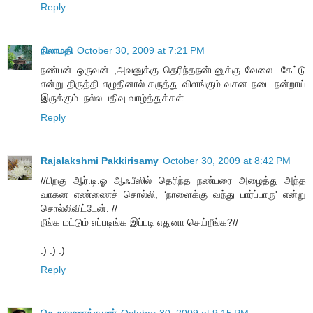
Reply
நிலாமதி
October 30, 2009 at 7:21 PM
நண்பன் ஒருவன் ,அவனுக்கு தெரிந்தநன்பனுக்கு வேலை...கேட்டு
என்று திருத்தி எழுதினால் கருத்து விளங்கும் வசன நடை நன்றாய்
இருக்கும். நல்ல பதிவு வாழ்த்துக்கள்.
Reply
Rajalakshmi Pakkirisamy
October 30, 2009 at 8:42 PM
//பிறகு ஆர்.டி.ஓ ஆஃபீஸில் தெரிந்த நண்பரை அழைத்து அந்த
வாகன எண்ணைச் சொல்லி, ‘நாளைக்கு வந்து பார்ப்பாரு' என்று
சொல்லிவிட்டேன். //
நீங்க மட்டும் எப்படிங்க இப்படி எதுனா செய்றீங்க?//
:) :) :)
Reply
செ.சரவணக்குமார்
October 30, 2009 at 9:15 PM