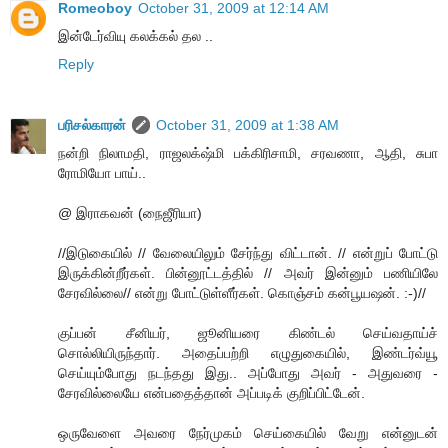
Romeoboy
October 31, 2009 at 12:14 AM
இன்டேர்வியு கலக்கல் தல ..
Reply
பரிசல்காரன்
October 31, 2009 at 1:38 AM
நன்றி நிலாமதி, ராஜலக்‌ஷ்மி பக்கிரிசாமி, சரவணா, ஆதி, சுபா
ரோமியோ பாய்..
@ இராகவன் (நைஜீரியா)
//இடுகையில் // வேலையிலும் சேர்ந்து விட்டான். // என்றுப் போட்டு
இருக்கின்றீர்கள். பின்னூட்டத்தில் // அவர் இன்னும் பணியிலே
சேரவில்லை// என்று போட்டுள்ளீர்கள். கொஞ்சம் கன்பூயஷன். :-)//
குப்பன் சீனியர், ஜூனியரை கிண்டல் செய்வதாய்ச்
சொல்லியிருந்தார். அதைப்பற்றி எழுதுகையில், இண்டர்வ்யூ
செய்யும்போது நடந்தது இது.. அப்போது அவர் - அதுவரை -
சேரவில்லையே என்பதைத்தான் அப்படிக் குறிப்பிட்டேன்.
ஒருவேளை அவரை நேர்முகம் செய்கையில் வேறு என்னுடன்