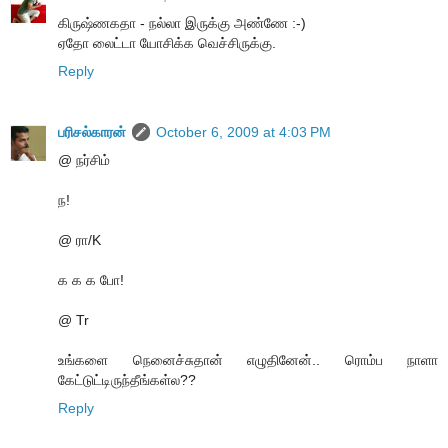
கிருஷ்ணகதா - நல்லா இருக்கு அண்ணே :-)
ஏதோ லைட்டா யோசிக்க வெச்சிருக்கு.
Reply
பரிசல்காரன்
October 6, 2009 at 4:03 PM
@ நர்சிம்
ந!
@ ரா/K
க க க போ!
@ Tr
உங்களை நெனைச்சுதான் எழுதினேன்.. ரொம்ப நாளா
கேட்டுட்டிருந்தீங்கள்ல??
Reply