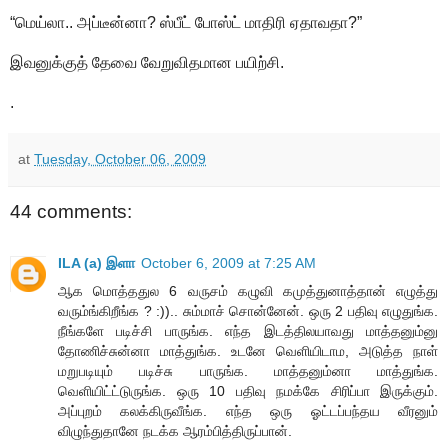
“மெய்லா.. அப்டீன்னா? ஸ்பீட் போஸ்ட் மாதிரி ஏதாவதா?”
இவனுக்குத் தேவை வேறுவிதமான பயிற்சி.
.
at
Tuesday, October 06, 2009
44 comments:
ILA (a) இளா
October 6, 2009 at 7:25 AM
ஆக மொத்ததுல 6 வருசம் கழுவி கமுத்துனாத்தான் எழுத்து
வரும்ங்கிறீங்க ? :)).. சும்மாச் சொன்னேன். ஒரு 2 பதிவு எழுதுங்க.
நீங்களே படிச்சி பாருங்க. எந்த இடத்திலயாவது மாத்தனும்னு
தோணிச்சுன்னா மாத்துங்க. உடனே வெளியிடாம, அடுத்த நாள்
மறுபடியும் படிச்சு பாருங்க. மாத்தனும்னா மாத்துங்க.
வெளியிட்ட்டுருங்க. ஒரு 10 பதிவு நமக்கே சிரிப்பா இருக்கும்.
அப்புறம் கலக்கிருவீங்க. எந்த ஒரு ஓட்டப்பந்தய வீரனும்
விழுந்துதானே நடக்க ஆரம்பித்திருப்பான்.