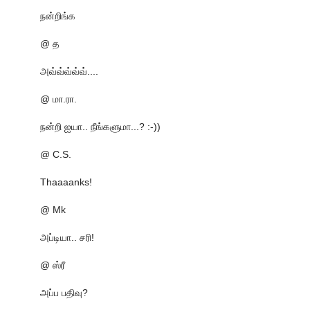
நன்றிங்க
@ த
அவ்வ்வ்வ்வ்....
@ மா.ரா.
நன்றி ஐயா.. நீங்களுமா...? :-))
@ C.S.
Thaaaanks!
@ Mk
அப்டியா.. சரி!
@ ஸ்ரீ
அப்ப பதிவு?