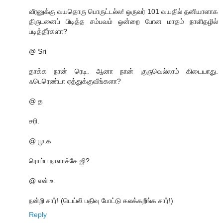
வீரனுக்கு வயதொரு பொருட்டல்ல! ஒருவர் 101 வயதில் தனியாளாக
திருடனைப் பிடித்த சம்பவம் ஒன்றை போன மாதம் நாளிதழில்
படித்தீர்களா?
@ Sri
தாக்க நான் ரெடி. ஆனா நான் குருவெல்லாம் கிடையாது.
ஃபெரெண்டா ஏத்துக்குவீங்களா?
@ த
சரி.
@ மு.க
ரொம்ப நாளாச்சே ஜி?
@ என்.உ.
நன்றி சார்! (டெய்லி பதிவு போட்டு கலக்கறீங்க சார்!)
Reply