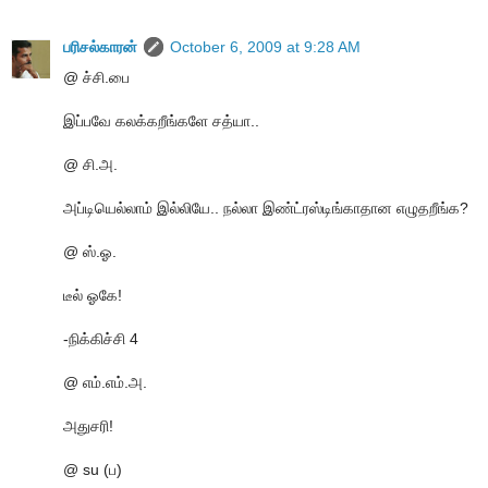
பரிசல்காரன்
October 6, 2009 at 9:28 AM
@ ச்சி.பை
இப்பவே கலக்கறீங்களே சத்யா..
@ சி.அ.
அப்டியெல்லாம் இல்லியே.. நல்லா இண்ட்ரஸ்டிங்காதான எழுதறீங்க?
@ ஸ்.ஓ.
டீல் ஓகே!
-நிக்கிச்சி 4
@ எம்.எம்.அ.
அதுசரி!
@ su (ப)