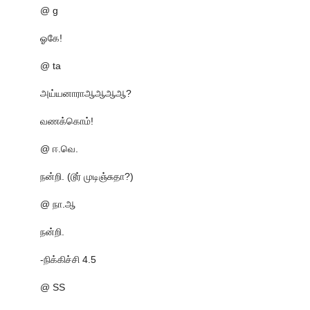
@ g
ஓகே!
@ ta
அய்யனாராஆஆஆஆ?
வணக்கொம்!
@ ஈ.வெ.
நன்றி. (டூர் முடிஞ்சுதா?)
@ நா.ஆ
நன்றி.
-நிக்கிச்சி 4.5
@ SS