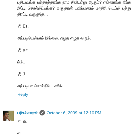
புதியவங்க வந்தாத்தாங்க நாம சீனியர்னு ஆகும்? என்னாங்க நீங்க
இப்டி சொல்லிட்டீங்க? அதுதான் டமில்மணம் மாதிரி டெய்லி பத்து
திரட்டி வருகுதே...
@ Es.
அப்படியெல்லாம் இல்லை. எழுத எழுத வரும்.
@ கா
ம்ம்..
@ J
அப்படியா சொல்றீங்... சரிங்..
Reply
பரிசல்காரன்
October 6, 2009 at 12:10 PM
@ வி
ஐ!