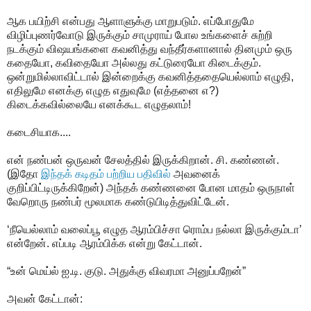
ஆக பயிற்சி என்பது ஆளாளுக்கு மாறுபடும். எப்போதுமே
விழிப்புணர்வோடு இருக்கும் சாமுராய் போல உங்களைச் சுற்றி
நடக்கும் விஷயங்களை கவனித்து வந்தீர்களானால் தினமும் ஒரு
கதையோ, கவிதையோ அல்லது கட்டுரையோ கிடைக்கும்.
ஒன்றுமில்லாவிட்டால் இன்றைக்கு கவனித்ததையெல்லாம் எழுதி,
எதிலுமே எனக்கு எழுத எதுவுமே (எத்தனை எ?)
கிடைக்கவில்லையே எனக்கூட எழுதலாம்!
கடைசியாக....
என் நண்பன் ஒருவன் சேலத்தில் இருக்கிறான். சி. கண்ணன்.
(இதோ
இந்தக் கடிதம் பற்றிய பதிவில்
அவனைக்
குறிப்பிட்டிருக்கிறேன்) அந்தக் கண்ணனை போன மாதம் ஒருநாள்
வேறொரு நண்பர் மூலமாக கண்டுபிடித்துவிட்டேன்.
‘நீயெல்லாம் வலைப்பூ எழுத ஆரம்பிச்சா ரொம்ப நல்லா இருக்கும்டா’
என்றேன். எப்படி ஆரம்பிக்க என்று கேட்டான்.
“உன் மெய்ல் ஐ.டி. குடு. அதுக்கு விவரமா அனுப்பறேன்”
அவன் கேட்டான்: