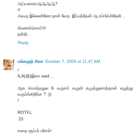
அய்யனாராஆஆஆஆ?
//
அவரு இல்லண்ணே.நான் வேற. இப்பத்தேன் ஆ ரம்பிக்கிறேன்...
//வணக்கொம்!//
நன்றி...
Reply
மங்களூர் சிவா
October 7, 2009 at 11:47 AM
/
ILA(@)இளா said...
ஆக மொத்ததுல 6 வருசம் கழுவி கமுத்துனாத்தான் எழுத்து
வரும்ங்கிறீங்க ? :)).
/
ROTFL
:)))
கதை சூப்பர் பரிசல்!