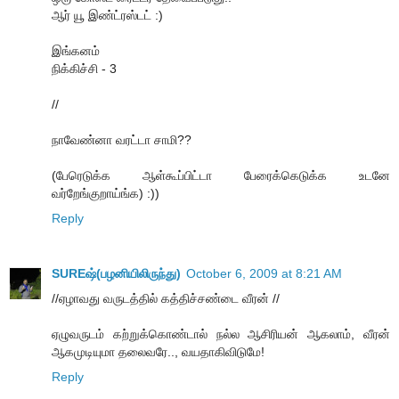
ஆர் யூ இண்ட்ரஸ்டட் :)
இங்கனம்
நிக்கிச்சி - 3
//
நாவேண்னா வரட்டா சாமி??
(பேரெடுக்க ஆள்கூப்பிட்டா பேரைக்கெடுக்க உடனே
வர்றேங்குறாய்ங்க) :))
Reply
SUREஷ்(பழனியிலிருந்து)
October 6, 2009 at 8:21 AM
//ஏழாவது வருடத்தில் கத்திச்சண்டை வீரன் //
ஏழுவருடம் கற்றுக்கொண்டால் நல்ல ஆசிரியன் ஆகலாம், வீரன்
ஆகமுடியுமா தலைவரே.., வயதாகிவிடுமே!
Reply