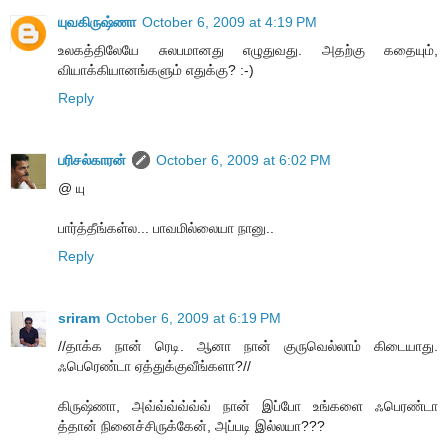
யுவகிருஷ்ணா
October 6, 2009 at 4:19 PM
உலகத்திலேயே சுலபமானது எழுதுவது. அதற்கு கதையும்,
வியாக்கியானங்களும் எதுக்கு? :-)
Reply
பரிசல்காரன்
October 6, 2009 at 6:02 PM
@ யு
பார்த்தீங்கள்ல... பாவமில்லையா நானு..
Reply
sriram
October 6, 2009 at 6:19 PM
//தாக்க நான் ரெடி. ஆனா நான் குருவெல்லாம் கிடையாது.
ஃபெரெண்டா ஏத்துக்குவீங்களா?//
கிருஷ்ணா, அவ்வ்வ்வ்வ்வ் நான் இப்போ உங்களை ஃபெரண்டா
த்தான் நினைச்சிருக்கேன், அப்படி இல்லயா???