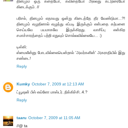
தினமும் ஒரு கதையோ, கவிதையோ அல்லது கட்டுரையோ
கிடைக்கும். //
பரிசல், தினமும் எதாவது ஒன்று கிடைத்தே தீர வேண்டுமா...?!
தினமும் எழுதினால் எழுத்து எப்படி இருக்கும் என்பதை கற்பனை
செய்யவே பயமாகவே இருக்கிறது. வாசிப்பு என்கிற
சமாச்சாரத்தைப் பற்றி எதுவும் சொல்லவில்லையே... :)
டிஸ்கி:
ஸ்மைலீன்னு போடவில்லையென்றால் 'அவர்களின்' அகராதியில் இது
சண்டை!
Reply
Kumky
October 7, 2009 at 12:13 AM
ட்யூஷன் பீஸ் எவ்ளோ மாஸ்டர்..நிக்கிச்சி..4.?
Reply
taaru
October 7, 2009 at 11:05 AM
//@ ta