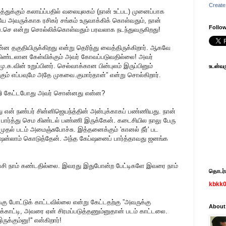
Create
்துக்கும் கலாய்ப்பதில் வலையுலகம் (நான் உட்பட) முனைப்பாக
யே அவருக்காக ரசிகர் சங்கம் உருவாக்கிக் கொள்வதும், நான்
Follow
.செ என்று சொல்லிக்கொள்வதும் பரவலாக நடந்துவருகிறது!
ன்ன தகுதியிருக்கிறது என்று தெரிந்து வைத்திருக்கிறார். ஆகவே
 கிண்டலான கேள்விக்கும் அவர் கோவப்படுவதில்லை! அவர்
.க.வின் உறுப்பினர். செல்வாக்கான பின்புலம் இருப்பினும்
உடன்வரு
க்கும் எப்பவுமே அதே முகவை.குமார்தான்” என்று சொல்கிறார்.
ற்றி கேட்டபோது அவர் சொன்னது என்ன?
 அது என் நண்பர் சின்னிஜெயந்த்தின் அன்புக்காகப் பண்ணியது. நான்
ர்த்து செம கிண்டல் பண்ணி இருக்கேன். கடைசியில நாலு பேரு
் முதல் படம் அமைஞ்சுபோச்சு. இத்தனைக்கும் 'கானல் நீர்' பட
்ஷன்லாம் கொடுத்தேன். அந்த கேப்ஷனைப் பார்த்தாவது ஜனங்க
ேசி நாம் கண்டதில்லை. இவரது இதுபோன்ற பேட்டிகளே இவரை நாம்
தொடர்பு
kbkk
கு போட்டுக் காட்டவில்லை என்று கேட்டதற்கு ”அவருக்கு
About
டுக்காட்டி, அவரை ஏன் சிரமப்படுத்தணும்னுதான் படம் காட்டலை.
ுக்கும்னு!'' என்கிறார்!