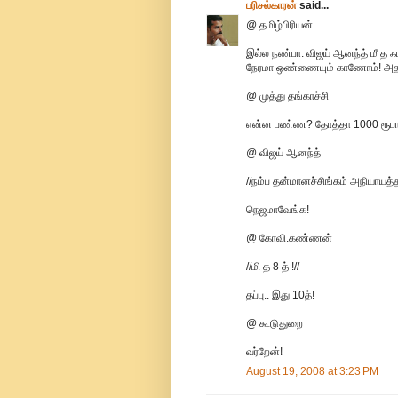
பரிசல்காரன்
said...
@ தமிழ்பிரியன்
இல்ல நண்பா. விஜய் ஆனந்த் மீ த ஃ
நேரமா ஒண்ணையும் காணோம்! அதான
@ முத்து தங்காச்சி
என்ன பண்ண? தோத்தா 1000 ரூபா 
@ விஜய் ஆனந்த்
//நம்ப தன்மானச்சிங்கம் அநியாயத்துக
நெஜமாவேங்க!
@ கோவி.கண்ணன்
//மி த 8 த் !//
தப்பு.. இது 10த்!
@ கூடுதுறை
வர்றேன்!
August 19, 2008 at 3:23 PM