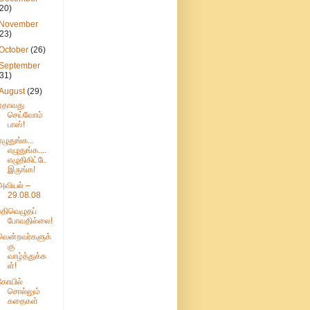
(20)
November
(23)
October
(26)
September
(31)
August
(29)
ஏதாவது
செய்வோம்
பாஸ்!
எழுதுங்க...
எழுதுங்க....
எழுதிகிட்டே
இருங்க!
அவியல் –
29.08.08
பதிவெழுதப்
போவதில்லை!
வென்றவர்களுக்
கு
வாழ்த்துக்க
ள்!
கோயில்
சொல்லும்
கதைகள்