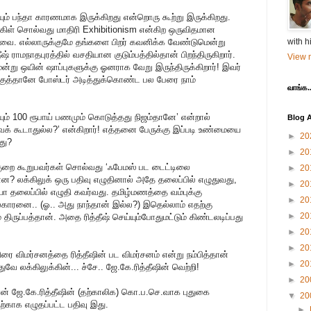
ம் பந்தா காரணமாக இருக்கிறது என்றொரு கூற்று இருக்கிறது.
்கிள் சொல்வது மாதிரி Exhibitionism என்கிற ஒருவிதமான
வை. எல்லாருக்குமே தங்களை பிறர் கவனிக்க வேண்டுமென்று
with h
் ராமநாதபுரத்தில் வசதியான குடும்பத்தில்தான் பிறந்திருகிறார்.
View m
ூன்று ஒயின் ஷாப்புகளுக்கு ஓனராக வேறு இருந்திருக்கிறார்! இவர்
குத்தானே போஸ்டர் அடித்துக்கொண்ட பல பேரை நாம்
வாங்க..
யும் 100 ரூபாய் பணமும் கொடுத்தது நிஜம்தானே’ என்றால்
Blog A
 கூடாதுல்ல?’ என்கிறார்! எத்தனை பேருக்கு இப்படி உண்மையை
►
20
து?
►
20
குறை கூறுபவர்கள் சொல்வது ‘ஃபேமஸ் பட டைட்டிலை
►
20
என்ன? லக்கிலுக் ஒரு பதிவு எழுதினால் அதே தலைப்பில் எழுதுவது,
►
20
தலைப்பில் எழுதி கவர்வது. தமிழ்மணத்தை வம்புக்கு
►
20
்காரனை.. (ஓ.. அது நாந்தான் இல்ல?) இதெல்லாம் எதற்கு
►
20
திருப்பத்தான். அதை ரித்தீஷ் செய்யும்போதுமட்டும் கிண்டலடிப்பது
►
20
►
20
ரை விமர்சனத்தை ரித்தீஷின் பட விமர்சனம் என்று நம்பித்தான்
►
20
ுவே லக்கிலுக்கின்... ச்சே.. ஜே.கே.ரித்தீஷின் வெற்றி!
►
20
நான் ஜே.கே.ரித்தீஷின் (தற்காலிக) கொ.ப.செ.வாக புதுகை
▼
20
தற்காக எழுதப்பட்ட பதிவு இது.
►