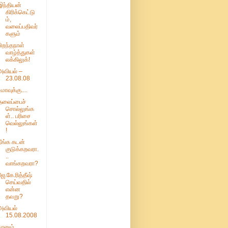
இந்தியன்
கிரிக்கெட்டு
ம்,
வலைப்பதிவர்
களும்
பிறந்தநாள்
வாழ்த்துகள்
லக்கிலுக்!
அவியல் –
23.08.08
உமாவுக்கு....
தலைப்பைச்
சொல்லுங்க
ள்.. பரிசை
வெல்லுங்கள்
!
நீங்க கடன்
குடுக்கறவரா.
..
வாங்கறவரா?
ஜே.கே.ரித்தீஷ்
செய்வதில்
என்ன
தவறு?
அவியல்
15.08.2008
நானும்,