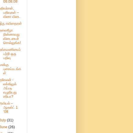
08.08.08
பதிவர்கள்,
பதிவுகள் –
வினா விடை
இரு கவிதைகள்
தலைகீழா
நின்னாவது
விடையைச்
சொல்லுங்க!
தங்கமணியைப்
பற்றி ஒரு
பதிவு
நான்கு
புகைப்படங்க
ள்
குசேலன் -
லக்கிலுக்
அப்படி
எழுதியது
சரியா?
அவியல் –
ஆகஸ்ட் 1
‘08
July
(31)
June
(26)