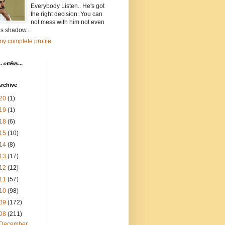
Everybody Listen.. He's got
the right decision. You can
not mess with him not even
is shadow...
y complete profile
. வாங்க...
rchive
20
(1)
19
(1)
18
(6)
15
(10)
14
(8)
13
(17)
12
(12)
11
(57)
10
(98)
09
(172)
08
(211)
December