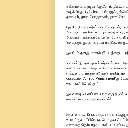
சமீபகாலமாக நடிகர் ஜே.கே.ரித்தீஷை ஏகத
இருக்கிறது. பதிவர்கள் தங்களுக்குள்ளே
தலைவர், நான் பொருளாளர், நான் கொ.ப
ஜே.கே.ரித்தீஷ் அடிப்படையில் தனக்கு எ
அவரைப் பற்றி கேட்கப்படும் எந்தவொரு
அமைச்சர் சுப.தங்கவேலனின் பேரன். தி.மு
”உலகத்துக்குத்தான் நான் ரித்தீஷ். ஊரு
இவரிடம் தனது கானல் நீர் படத்தைப் ப
''கானல் நீர் ஒரு டுபாக்கூர் படம்தான்.
சின்ன வயசுல எத்தனையோ படங்களைப் பா
என்னைப் பார்த்துச் சிரிக்கிற மாதிரி என
போஸ்டர்ல 'A True Punishment'னு கேப
உஷாராகட்டுமேன்னு!''
இவ்வளவு வெளிப்படையாக ஒரு நடிகர் ப
கவனிக்க வைத்தது எனலாம்!
இவர் கானல் நீர் படத்தை ஏன் கலைஞருக்
உடம்புக்குச் சரியில்லாத நேரத்துல போட்
எனக்குத் தெரியாதா... என் படம் எப்படி இர