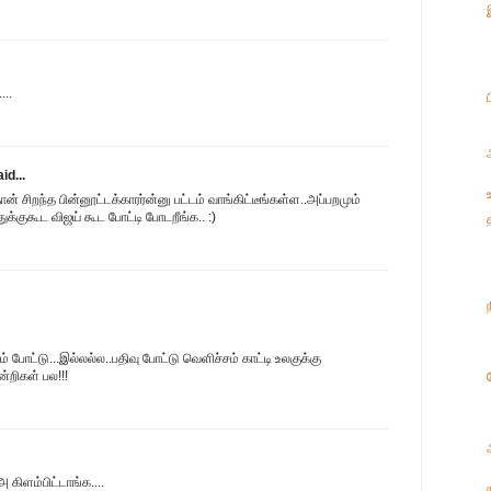
...
id...
் சிறந்த பின்னூட்டக்காரர்ன்னு பட்டம் வாங்கிட்டீங்கள்ள..அப்பறமும்
துக்குகூட விஜய் கூட போட்டி போடறீங்க.. :)
போட்டு...இல்லல்ல..பதிவு போட்டு வெளிச்சம் காட்டி உலகுக்கு
்றிகள் பல!!!
 கிளம்பிட்டாங்க....