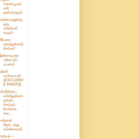
வலைப்பூவும்
என்
நண்பர்களும்
வால்பையனுக்கு
ஒரு
பகிரங்கக்
கடிதம்
சீரியஸா
எடுத்துக்காதீ
ங்கப்பா!
இனிமையான
ஈரோட்டுப்
பயணம்
பதிவர்
வால்பையன்
(EXCLUSIV
E PHOTO)
எச்சரிக்கை :
லக்கிலுக்கை
நக்கல்
செய்யும்
போக்கை
கை...
மாற்றான்
தோட்டத்து
மல்லிகைகள்
அவியல் –