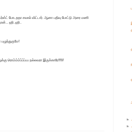
பர்ஸ்ட் போடறதா சவால் விட்டார். ஆனா பதிவு போட்டு அரை மணி
்... ஹி..ஹி..
பழுத்துருமே!
்கு ரொம்ம்ம்ப்ப்ப்பப நல்லவரா இருக்காரே!!!!//
►
►