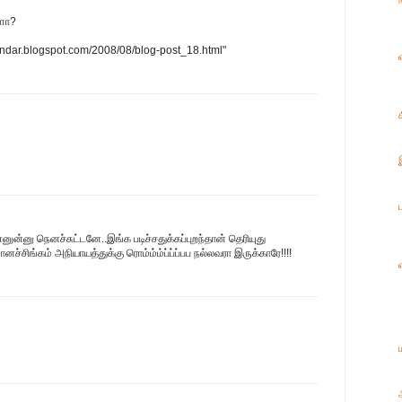
களா?
undar.blogspot.com/2008/08/blog-post_18.html"
னு நெனச்சுட்டனே..இங்க படிச்சதுக்கப்புறந்தான் தெரியுது
சிங்கம் அநியாயத்துக்கு ரொம்ம்ம்ப்ப்ப்பப நல்லவரா இருக்காரே!!!!