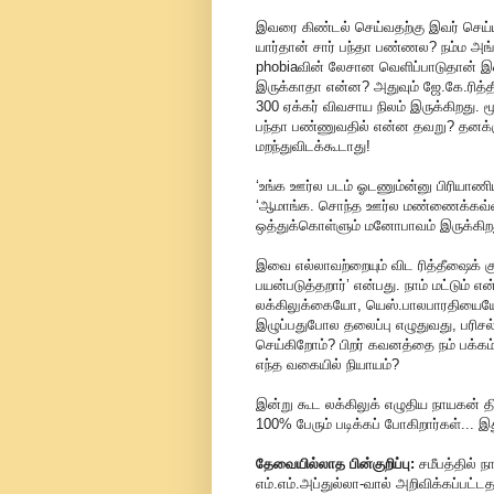
இவரை கிண்டல் செய்வதற்கு இவர் செய்யு
யார்தான் சார் பந்தா பண்ணல? நம்ம அங
phobiaவின் லேசான வெளிப்பாடுதான் இ
இருக்காதா என்ன? அதுவும் ஜே.கே.ரித்தீஷ
300 ஏக்கர் விவசாய நிலம் இருக்கிறது. ம
பந்தா பண்ணுவதில் என்ன தவறு? தனக்
மறந்துவிடக்கூடாது!
‘உங்க ஊர்ல படம் ஓடணும்ன்னு பிரியாணி
‘ஆமாங்க. சொந்த ஊர்ல மண்ணைக்கவ்வக்
ஒத்துக்கொள்ளும் மனோபாவம் இருக்கிற
இவை எல்லாவற்றையும் விட ரித்தீஷைக் 
பயன்படுத்தறார்’ என்பது. நாம் மட்டும் 
லக்கிலுக்கையோ, யெஸ்.பாலபாரதியையோ 
இழுப்பதுபோல தலைப்பு எழுதுவது, பரிசல
செய்கிறோம்? பிறர் கவனத்தை நம் பக்கம் 
எந்த வகையில் நியாயம்?
இன்று கூட லக்கிலுக் எழுதிய நாயகன் தி
100% பேரும் படிக்கப் போகிறார்கள்... இத
தேவையில்லாத பின்குறிப்பு:
சமீபத்தில் 
எம்.எம்.அப்துல்லா-வால் அறிவிக்கப்பட்ட