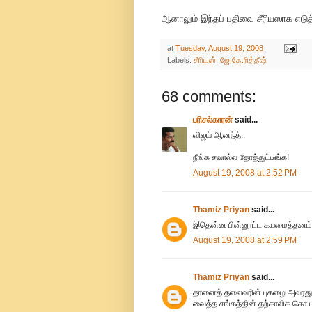
ஆனாலும் இந்தப் பதிவை சீரியஸாக எடுத
at
Tuesday, August 19, 2008
Labels:
சீரியஸ்
,
ஜே.கே.ரித்தீஷ்
68 comments:
பரிசல்காரன்
said...
விஜய் ஆனந்த்..
நீங்க சவால்ல தோத்துட்டீங்க!
August 19, 2008 at 2:52 PM
Thamiz Priyan
said...
இதென்ன பின்னூட்ட கயமைத்தனம்..
August 19, 2008 at 2:59 PM
Thamiz Priyan
said...
தானைத் தலைவரின் புகழை அவரது
வைத்த சங்கத்தின் தற்காலிக கொ.ப.ச