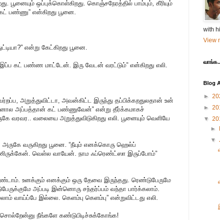
 பூனையும் ஒப்புக்கொள்கிறது. கொஞ்சநேரத்தில் பாம்பும், கீரியும்
 கட் பண்ணு” என்கிறது பூனை.
with h
View m
்துட்டியா?” என்று கேட்கிறது பூனை.
வாங்க..
இப்ப கட் பண்ண மாட்டேன். இரு வேடன் வரட்டும்” என்கிறது எலி.
Blog A
►
20
ர்றப்ப, அறுத்துவிட்டா, அவன்கிட்ட இருந்து தப்பிக்கறதுலதான் உன்
►
20
ுனால அப்பத்தான் கட் பண்ணுவேன்” என்று தீர்க்கமாகச்
கே வரவர.. வலையை அறுத்துவிடுகிறது எலி. பூனையும் வெளியே
▼
20
►
▼
ல் அருகே வருகிறது பூனை. “நீயும் எனக்கொரு ஹெல்ப்
ணிருக்கேன். வெள்ல வாயேன். நாம ஃப்ரெண்ட்ஸா இருப்போம்”
ண்டாம். உனக்கும் எனக்கும் ஒரு தேவை இருந்தது. ரெண்டுபேருமே
பேருக்குமே அப்படி இன்னொரு சந்தர்ப்பம் வந்தா பார்க்கலாம்.
ாம் வாய்ப்பே இல்லை. கெளம்பு கெளம்பு” என்றுவிட்டது எலி.
சொல்றேன்னு நீங்களே கண்டுபிடிச்சுக்கோங்க!