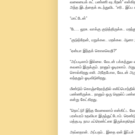
வலையைக் கட் பண்ணி வுடறேன்” என்கிறது.
அந்த இடத்தைக் கடந்துவிட “சரி.. இப்ப
“மாட்டேன்”
“டே... லூசு. வாக்கு குடுத்திருக்க.. மறந
"குடுத்தேன், மறுக்கல.. மறக்கல. ஆனா 
“ஏன்யா இந்தக் கொலவெறி?”
“அப்படிலாம் இல்லை. வேடன் பக்கத்துல வ
கவனம் இருக்கும். நானும் ஓடிரலாம். அத
சொல்கிறது எலி. அதேபோல, வேடன் அரு
வந்ததும் ஓடிவிடுகிறது.
மீண்டும் கொஞ்சநேரத்தில் எலிப்பொந்தி
பண்ணிருக்க.. நானும் ஒரு ஹெல்ப் பண்
என்று கேட்கிறது.
“நொட்டு! இந்த வேலைலாம் என்கிட்ட வே
பரஸ்பரம் உதவியா இருந்துட்டோம். ரெண்டு
மத்தபடி நாம ஃப்ரெண்ட்ஸா இருக்கறதெல்ல
அவ்ளதான். அப்பறம்.. இதை ஏன் இப்பச் 