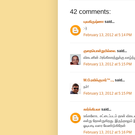
42 comments:
யுவகிருஷ்ணா
said...
:-)
February 13, 2012 at 5:14 PM
குறையொன்றுமில்லை.
said...
விகடனின் அங்கீகாரத்துக்கு வாழ்த்
February 13, 2012 at 5:15 PM
M.G.ரவிக்குமார்™...,
said...
நச்!
February 13, 2012 at 5:15 PM
கார்க்கிபவா
said...
உங்க‌ளோட‌ ச‌ட்டைப்ப‌ட‌ம் தான் விக
என்று தோன்றுகிற‌து. இருந்தாலும் 
ஓடியாடி வ‌ள‌ர‌ வேண்டுகிறேன்
February 13, 2012 at 5:16 PM