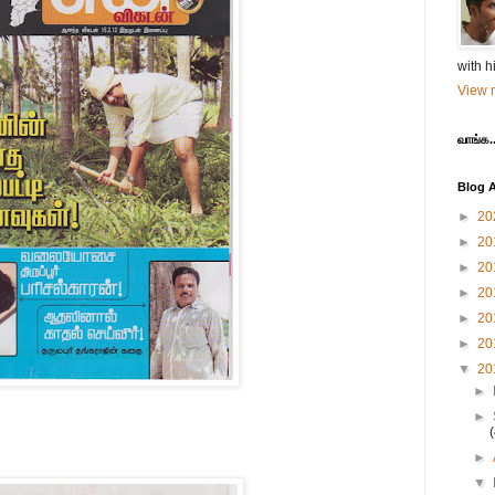
with h
View m
வாங்க..
Blog A
►
20
►
20
►
20
►
20
►
20
►
20
▼
20
►
►
►
▼