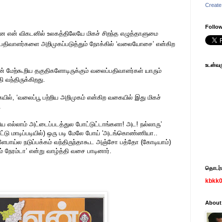
Create
Follow
என் விகடனில் உலகத்திலேயே மிகச் சிறந்த எழுத்தாளுமை
திவாளர்களை அறிமுகப்படுத்தும் நோக்கில்
‘வலையோசை’ என்கிற
உடன்வரு
 மேற்கூறிய தகுதிகளோடிருக்கும் வலைப்பதிவாளர்கள் யாரும்
 வந்திருக்கிறது.
கையில், ‘வலைப்பூ பற்றிய அறிமுகம் என்கிற வகையில் இது மிகச்
.
ய எல்லாம் அட்டைப்படத்துல போட்டுட்டாங்களா! அட! நல்லாரு’
வீட்டு மாடிப்படியில்) ஒரு படி மேலே போய் 'அடங்கொண்ணியா..
்ளேபாய்ல நடுப்பக்கம் வந்திருந்தாகூட அஞ்சோ பத்தோ (கோடியாம்)
ம் நேரம்டா’ என்று வாழ்த்தி வசை பாடினார்.
தொடர்பு
kbkk
About