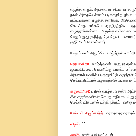
எழுத்தாளரும், சிந்தனாவாதியுமான சார
நான் அதையெல்லாம் படிக்கறதே இல்ல. அ
குப்பைகளை எழுதித் தள்றீங்க. அதெல்ல
கெடச்சதா எங்கயோ எழுதிருந்தீங்க. அதப
எழுதறாங்கன்னா.. அதுக்கு என்ன கமெண
மேலும் இது குறித்து நேயதேவப்பாணாவர் 
குறிப்பிடச் சொன்னார்.
மேலும் பலர் அனுப்பிய வாழ்த்துச் செய்தி
ஜெயலலிதா:
வாழ்த்துகள். ஆறு டூ ஒன்ப
முடியவில்லை. 9 மணிக்கு கரண்ட் வந்தால்
அதனால் பகலில் படித்துவிட்டு கருத்துச
செய்யாவிட்டால் புழுக்கத்தில் படிக்க ம
கருணாநிதி:
பரிசல் வாழ்க. சென்ற ஆட்ச
சில கருங்காலிகள் செய்த சதியால் அது 
மெய்ன் விகடனில் வந்திருக்கும். எனினும்
கேப்டன் விஜய்காந்த்:
ஏஏஏஏஏஏஏஏஏஏஏய்ய்ய்ய
விஜய்:
‘ ’
அஜீத்:
நான் பேஸ்மாட்டேன்.