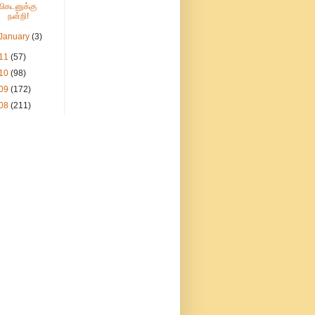
விகடனுக்கு
நன்றி!
January
(3)
11
(57)
10
(98)
09
(172)
08
(211)