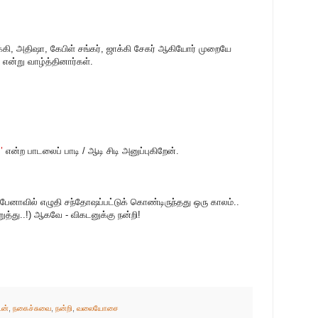
க்கி, அதிஷா, கேபிள் சங்கர், ஜாக்கி சேகர் ஆகியோர் முறையே
’ என்று வாழ்த்தினார்கள்.
ை’
என்ற பாடலைப் பாடி / ஆடி சிடி அனுப்புகிறேன்.
 பேனாவில் எழுதி சந்தோஷப்பட்டுக் கொண்டிருந்தது ஒரு காலம்..
ுத்து..!) ஆகவே - விகடனுக்கு நன்றி!
ன்
,
நகைச்சுவை
,
நன்றி
,
வலையோசை