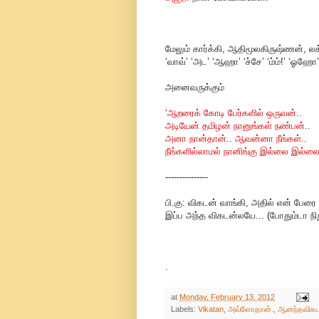
மேலும் கார்க்கி, ஆதிமூலகிருஷ்ணன், ல
‘வாவ்’ ‘அட’ ‘ஆஹா’ ‘ச்சே’ ‘ம்ம்!’ ‘ஓஹோ
அனைவருக்கும்
‘ஆறரைக் கோடி பேர்களில் ஒருவன்..
அடியேன் தமிழன் நானுங்கள் நண்பன்..
அனா நான்தான்.. ஆவன்னா நீங்கள்..
நீங்களில்லாமல் நானிங்கு இல்லை இல்ல
---------------
பி.கு: விகடன் வாங்கி, அதில் என் பேரை
இப்ப அந்த விகடன்லயே... (போதும்டா நிற
.
at
Monday, February 13, 2012
Labels:
Vikatan
,
அவ்ளோதான்.
,
ஆனந்தவிகட