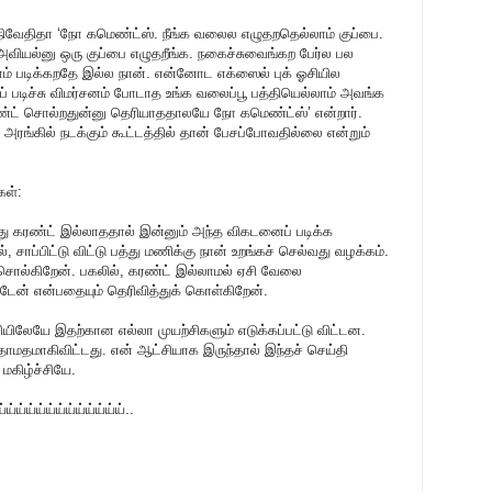
ுநிவேதிதா ‘நோ கமெண்ட்ஸ். நீங்க வலைல எழுதறதெல்லாம் குப்பை.
வியல்னு ஒரு குப்பை எழுதறீங்க. நகைச்சுவைங்கற பேர்ல பல
ாம் படிக்கறதே இல்ல நான். என்னோட எக்ஸைல் புக் ஓசியில
் படிச்சு விமர்சனம் போடாத உங்க வலைப்பூ பத்தியெல்லாம் அவங்க
்ட் சொல்றதுன்னு தெரியாததாலயே நோ கமெண்ட்ஸ்’ என்றார்.
அரங்கில் நடக்கும் கூட்டத்தில் தான் பேசப்போவதில்லை என்றும்
கள்:
து கரண்ட் இல்லாததால் இன்னும் அந்த விகடனைப் படிக்க
, சாப்பிட்டு விட்டு பத்து மணிக்கு நான் உறங்கச் செல்வது வழக்கம்.
் சொல்கிறேன். பகலில், கரண்ட் இல்லாமல் ஏசி வேலை
ாட்டேன் என்பதையும் தெரிவித்துக் கொள்கிறேன்.
ியிலேயே இதற்கான எல்லா முயற்சிகளும் எடுக்கப்பட்டு விட்டன.
தாமதமாகிவிட்டது. என் ஆட்சியாக இருந்தால் இந்தச் செய்தி
 மகிழ்ச்சியே.
்ய்ய்ய்ய்ய்ய்ய்ய்ய்ய்..