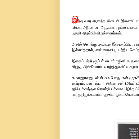
இ
ந்த வார ஆனந்த விகடன் இணைப்பான 
மிக்க, அறிவான, அழகான, நல்ல வலைப்ப
பகுதி ஆரம்பித்திருக்கிறார்கள்.
அதில் கொங்கு மண்டல இணைப்பில், நான்
இல்லாததால், என் வலைப்பூ பற்றிய செய்தி
இதைப் பற்றி சூப்பர் ஸ்டார் ரஜினி கூறு
சிறந்த அங்கீகாரம். வாழ்த்துகள்’ என்றார்
கமலஹாசனுடன் பேசும் போது ‘உன் மூஞ்சி
என்றார். பவர் ஸ்டார் சீனிவாசன் (அவர் 
நடுப்பக்கத்துல ரெண்டு பக்கமா! இதே ப
பார்த்திருக்கலாம்.. ஹும்.. ஒனக்கெல்லா