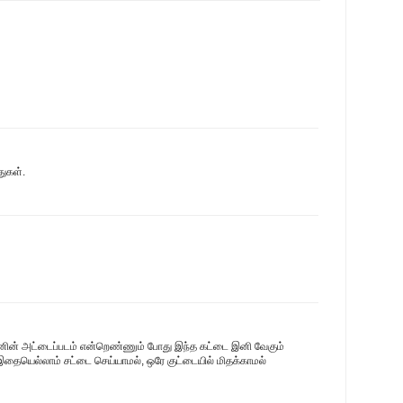
துகள்.
‌ட‌னின் அட்டைப்ப‌ட‌ம் என்றெண்ணும் போது இந்த‌ க‌ட்டை இனி வேகும்
இதையெல்லாம் ச‌ட்டை செய்யாம‌ல், ஒரே குட்டையில் மித‌க்காம‌ல்