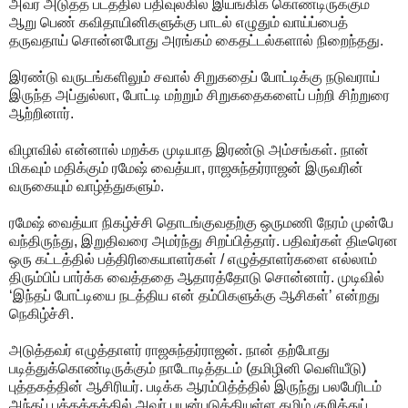
அவர் அடுத்த படத்தில் பதிவுலகில் இயங்கிக் கொண்டிருக்கும்
ஆறு பெண் கவிதாயினிகளுக்கு பாடல் எழுதும் வாய்ப்பைத்
தருவதாய் சொன்னபோது அரங்கம் கைதட்டல்களால் நிறைந்தது.
இரண்டு வருடங்களிலும் சவால் சிறுகதைப் போட்டிக்கு நடுவராய்
இருந்த அப்துல்லா, போட்டி மற்றும் சிறுகதைகளைப் பற்றி சிற்றுரை
ஆற்றினார்.
விழாவில் என்னால் மறக்க முடியாத இரண்டு அம்சங்கள். நான்
மிகவும் மதிக்கும் ரமேஷ் வைத்யா, ராஜசுந்தர்ராஜன் இருவரின்
வருகையும் வாழ்த்துகளும்.
ரமேஷ் வைத்யா நிகழ்ச்சி தொடங்குவதற்கு ஒருமணி நேரம் முன்பே
வந்திருந்து, இறுதிவரை அமர்ந்து சிறப்பித்தார். பதிவர்கள் திடீரென
ஒரு கட்டத்தில் பத்திரிகையாளர்கள் / எழுத்தாளர்களை எல்லாம்
திரும்பிப் பார்க்க வைத்ததை ஆதாரத்தோடு சொன்னார். முடிவில்
‘இந்தப் போட்டியை நடத்திய என் தம்பிகளுக்கு ஆசிகள்’ என்றது
நெகிழ்ச்சி.
அடுத்தவர் எழுத்தாளர் ராஜசுந்தர்ராஜன். நான் தற்போது
படித்துக்கொண்டிருக்கும் நாடோடித்தடம் (தமிழினி வெளியீடு)
புத்தகத்தின் ஆசிரியர். படிக்க ஆரம்பித்த்தில் இருந்து பலபேரிடம்
அந்தப் புத்தக்கத்தில் அவர் பயன்படுத்தியுள்ள தமிழ் குறித்துப்