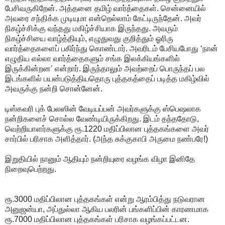
பேசிவருகிறேன். அத்தனை தமிழ் வார்த்தைகள். சென்னையில்
அவரை சந்திக்க முடியுமா என்றெல்லாம் கேட்டிருந்தேன். அவர்
நிகழ்ச்சிக்கு வந்தது மகிழ்ச்சியாக இருந்தது. அவரும்
நிகழ்ச்சியை வாழ்த்தியும், எழுதுவது குறித்தும் ஓரிரு
வார்த்தைகளைப் பகிர்ந்து கொண்டார். அவரிடம் பேசியபோது ‘நான்
எழுதிய எல்லா வார்த்தைகளும் சங்க இலக்கியங்களில்
இருக்கின்றன’ என்றார். இருந்தாலும் அவற்றைப் பொருந்தப் பல
இடங்களில் பயன்படுத்தியதொரு புத்தகத்தைப் படித்த மகிழ்வில்
அவருக்கு நன்றி சொன்னேன்.
டிஸ்கவரி புக் பேலஸின் வேடியப்பன் அவர்களுக்கு ஸ்பெஷலாக
நன்றிகளைச் சொல்ல வேண்டியிருக்கிறது. இடம் தந்ததோடு,
வெற்றியாளர்களுக்கு ரூ.1220 மதிப்பிலான புத்தகங்களை அவர்
சார்பில் பரிசாக அளித்தார். (அந்த சுக்குகாபி அருமை நண்பரே!)
இறுதியில் நானும் ஆதியும் நன்றியுரை வழங்க விழா இனிதே
நிறைவுபெற்றது.
ரூ.3000 மதிப்பிலான புத்தகங்கள் என்று ஆரம்பித்து நடுவரான
அனுஜன்யா, அப்துல்லா ஆகிய பலரின் பங்களிப்பின் காரணமாக
ரூ.7000 மதிப்பிலான புத்தகங்கள் பரிசாக வழங்கப்பட்டன.