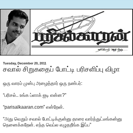
Tuesday, December 20, 2011
சவால் சிறுகதைப் போட்டி பரிசளிப்பு விழா
ஒ
ரு வாரம் முன்பு அழைத்தார் ஒரு நண்பர்:
“பரிசல்.. உங்க ப்ளாக் ஐடி என்ன?”
“parisalkaaran.com” என்றேன்.
“அது வெறும் சவால் போட்டிக்குன்னு தாரை வார்த்துட்டீங்கன்னு
நெனைக்கறேன். எந்த வெப்ல எழுதறீங்க இப்ப”