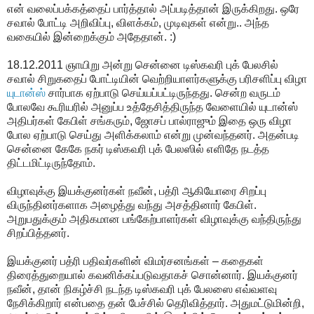
என் வலைப்பக்கத்தைப் பார்த்தால் அப்படித்தான் இருக்கிறது. ஒரே
சவால் போட்டி அறிவிப்பு, விளக்கம், முடிவுகள் என்று.. அந்த
வகையில் இன்றைக்கும் அதேதான். :)
18.12.2011 ஞாயிறு அன்று சென்னை டிஸ்கவரி புக் பேலசில்
சவால் சிறுகதைப் போட்டியின் வெற்றியாளர்களுக்கு பரிசளிப்பு விழா
யுடான்ஸ்
சார்பாக ஏற்பாடு செய்யப்பட்டிருந்தது. சென்ற வருடம்
போலவே கூரியரில் அனுப்ப உத்தேசித்திருந்த வேளையில் யுடான்ஸ்
அதிபர்கள் கேபிள் சங்கரும், ஜோசப் பால்ராஜும் இதை ஒரு விழா
போல ஏற்பாடு செய்து அளிக்கலாம் என்று முன்வந்தனர். அதன்படி
சென்னை கேகே நகர் டிஸ்கவரி புக் பேலஸில் எளிதே நடத்த
திட்டமிட்டிருந்தோம்.
விழாவுக்கு இயக்குனர்கள் நவீன், பத்ரி ஆகியோரை சிறப்பு
விருந்தினர்களாக அழைத்து வந்து அசத்தினார் கேபிள்.
அறுபதுக்கும் அதிகமான பங்கேற்பாளர்கள் விழாவுக்கு வந்திருந்து
சிறப்பித்தனர்.
இயக்குனர் பத்ரி பதிவர்களின் விமர்சனங்கள் – கதைகள்
திரைத்துறையால் கவனிக்கப்படுவதாகச் சொன்னார். இயக்குனர்
நவீன், தான் நிகழ்ச்சி நடந்த டிஸ்கவரி புக் பேலஸை எவ்வளவு
நேசிக்கிறார் என்பதை தன் பேச்சில் தெரிவித்தார். அதுமட்டுமின்றி,