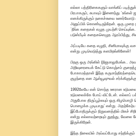
எல்லா பத்திரிகைகளும் வாங்கிப் படித்
பிரபாகரும், சுபாவும் இணைந்து `உங்கள்
எனக்கிருக்கும் நகைச்சுவை உணர்வோடு ஒ
அனுப்பிக் கொண்டிருந்தேன். ஒரு முறை நா
`நீங்க கதைகள் எழுத முயற்சி செய்யுங்
படுஸ்பீடில் கதைகளெழுத ஆரம்பித்து, சில 
அப்படியே கதை எழுதி, சினிமாவுக்கு வச
என்று முடிவெடுத்து களமிறங்கினேன்!
பிறகு ஒரு அங்கிள் (நிஜமாலுமேங்க.. அவ
அறிவுரையைக் கேட்டு கொஞ்சம் குறைத
போகாமத்தான் இந்த கருமாந்திரத்தையெல்
குழந்தை என ஆஸ்யூஷுவல் சர்க்கிளுக்கு
1992லேயே என் சொந்த ஊரான உடுமலைப்பேட
உடுமலைக்கே போய் விட்டேன். எல்லாப்
அதுபோல திருப்பூர்லயும் ஒரு கிழமொழி 
பொழைக்க முடியாது’ என்று. அதற்கேற்ப பல
இப்போதிருக்கும் நிறுவனத்தில் மிகச் ச
என்று எல்லாவற்றையும் துறந்து, வேலை 
இருக்கிறேன்.
இந்த நிலையில் அவ்வப்போது சந்திக்கும் ந