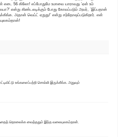
ன் எடை 56 கிலோ! எப்போதுமே உமாவை யாராவது ‘ஏன் உம்
லையா?’ என்று கிண்டலடிக்கும் போது கோவப்படும் அவர், `இப்பதான்
க்கிங்க. அதான் வெய்ட் ஏறுது!’ என்று சந்தோஷப்படுகிறார். என்
யுலகம்தான்!
்டிவிட்டு உங்களைப்பற்றி சொல்லி இருக்கீங்க. அதுவும்
ுயத்தைத் தொலைக்க வைத்ததும் இந்த வலையுலகம்தான்.