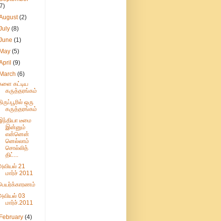
(7)
August
(2)
July
(8)
June
(1)
May
(5)
April
(9)
March
(6)
களை கட்டிய
கருத்தரங்கம்
திருப்பூரில் ஒரு
கருத்தரங்கம்
இந்தியா டீமை
இன்னும்
என்னென்
னெல்லாம்
சொல்லித்
திட்...
அவியல் 21
மார்ச் 2011
பெயர்க்காரணம்
அவியல் 03
மார்ச்.2011
February
(4)