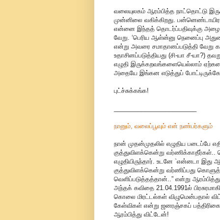
வலையுலகம் ஆரம்பித்த நாட்தொட்டு இரு
முன்னிலை வகிக்கிறது. பன்னெண்டாயிரத
என்னை இந்தத் தொடர்ப்பதிவுக்கு அழைத
வேறு. ‘பெரிய ஆள்ன்னு நெனைப்பு அதுன
என்று அவரை சமாதானப்படுத்தி வேறு 
உதாசினப்படுத்தியது (சி-யா சீ-யா?) தவ
எழுதி இருக்கறவங்களையெல்லாம் ஏற்கனவே
அதையே இங்கன எடுத்துப் போட்டிருக்கே
புட்ச்சுக்கங்க!
________________________
நானும், வலைப்பூவும் என் நண்பர்களும்
நான் முதன்முதலில் எழுதிய படைப்பே எதி
குத்துவிளக்கென்று வர்ணிக்காதீர்கள்.
எழுதியிருந்தார். உடனே `என்னடா இது 
குத்துவிளக்கென்று வர்ணிப்பது கொளுத்
வெளிப்படுத்தத்தான்..” என்று ஆரம்பித்
அந்தக் கவிதை 21.04.1991ல் பிரசுரமாகி
கொலை மிரட்டல்கள் விழுமென்பதால் விட்
கேள்விகள் என்று ஜனரஞ்சகப் பத்திரி
ஆரம்பித்து விட்டேன்!