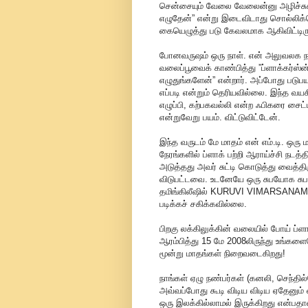
சென்சையும் வேலை வேலைன்னு அழிச்சுக
எழுதேன்” என்று இடைவிடாது சொல்லிக
கையெழுத்து படு கேவலமாக ஆகிவிட்டிருந
போனவருஷம் ஒரு நாள். என் அலுவலக 
வலைப்பூவைக் காண்பித்து ”ப்ளாக்கர்ஸ
எழுதுங்களேன்” என்றார். அப்போது படுபய
எப்படி என்றும் தெரியவில்லை. இந்த வயச
எழுப்பி, கற்பகவல்லி என்ற ஃபிகரை ச
என்றுவேறு பயம். விட்டுவிட்டேன்.
இந்த வருடம் மே மாதம் என் எம்.டி. ஒ
நேரங்களில் ப்ளாக் பற்றி ஆராய்ச்சி நடத்
அடுத்தது அவர் சுட்டி கொடுத்து வைத்
விடுபட்டவை. உடனேயே ஒரு சுபயோக சுப தி
தமிங்கிலீஷில் KURUVI VIMARSANA
படிக்கச் சகிக்கவில்லை.
பிறகு லக்கிலுக்கின் வலையில் போய் ப்ளா
ஆரம்பித்து 15 மே 2008லிருந்து உங்க
மூன்று மாதங்கள் நிறைவடைகிறது!
நாங்கள் ஏழு நண்பர்கள் (கனலி, செந்தில
அவ்வப்போது கூடி விடிய விடிய ஏதேனும் 
ஒரு இலக்கில்லாமல் இருக்கிறது என்பத