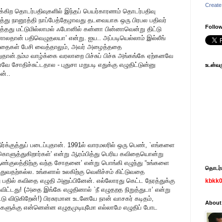
Create
க்கிற தொடர்பதிவுகளில் இந்தப் பெயர்காரணம் தொடர்பதிவு
்து நானூத்தி நாப்பேத்தேழாவது தடவையாக ஒரு பிரபல பதிவர்
Follow
்தது மட்டுமில்லாமல் ஃபோனில் கன்னா பின்னாவென்று திட்டு
ாலதான் பதிவெழுதலயா’ என்று. ஐய.. அப்படியெல்லாம் இல்லீங்
கதைகள் பேசி வைத்தாலும், அவர் அழைத்ததை
றுதான்.நம்ம வாழ்க்கை வரலாறை பிச்சுப் பிச்சு அங்கங்கே ஏற்கனவே
 சோதிச்சுட்டதால - புதுசா மறுபடி எதுக்கு எழுதிட்டுன்னு
உடன்வரு
ன்..
ர்க்குத்துப் படைப்புதான். 1991ல் வாரமலரில் ஒரு பெண், `எங்களை
. கொளுத்துகிறார்கள்’ என்று ஆரம்பித்து பெரிய கவிதையொன்று
ஆண்குலத்திற்கு வந்த சோதனை’ என்று பொங்கி எழுந்து “உங்களை
தொடர்பு
துவதற்கல்ல. உங்களால் உலகிற்கு வெளிச்சம் கிட்டுவதை
து பதில் கவிதை எழுதி அனுப்பினேன். எல்லோரது கெட்ட நேரத்துக்கு
kbkk
விட்டது! (அதை இங்கே எழுதினால் `நீ எழுதறத நிறுத்துடா’ என்று
டு விடுகிறேன்!) பிரசுரமான உடனேயே நான் வாசகர் கடிதம்,
About
கைகளுக்கு என்னென்ன எழுதமுடியுமோ எல்லாமே எழுதிப் போட