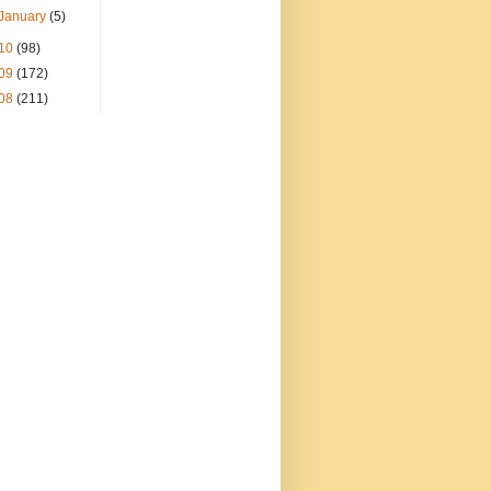
January
(5)
10
(98)
09
(172)
08
(211)