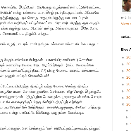
துக் கொண்டே இருப்பேன். அப்போது எழுத்தாளர்கள் பட்டுக்கோட்டை
 ஜூனியர்’ என்று பல்சுவை மாத இதழ் நடத்திவந்தார்கள். அப்படியே
த்திருந்தது. ஒவ்வொரு மாதமும் அதற்கு பல படைப்புகள்
with h
ன் மிக மதிக்கும் பட்டுக்கோட்டை பிராபகரிடமிருந்து ஒரு கடிதம்
View m
க. உங்க எழுத்து நடை அபாரம்’ என்று. அவ்வளவுதான்! இதே போல
பிரசுரமாகி பல திரும்பி வந்து....
வாங்க..
னம் எழுதி, டைரக்டராகி தமிழக மக்களை சும்மா விடக்கூடாதுடா
Blog A
►
20
ரு பேரும் எங்கப்பா பேர்தான் - பாலசுப்பிரமணியன்!) சொன்ன
►
20
்துக் கொண்டு வேலை தேட ஆரம்பித்தேன். (அப்ப வேலைக்கே
லாம் பண்ணீட்டிருந்தியா நீ?) பிறகு வேலை, காதல், கல்யாணம்,
►
20
ள் நானும் மாட்டிக் கொண்டேன்!
►
20
►
20
்டையிலிருந்து திருப்பூர் வந்து வேலை செய்து திரும்ப
►
20
 பக்கமுமே எவன் சொன்னதுன்னே தெரியாத `கிழ’மொழி இருக்குமே
சொல்லுவார்கள். `திருப்பூர்ல பொழைக்க முடியாதவன் எங்க போயும்
►
20
 வேலைகளுக்குப் பிறகு மீண்டும் திருப்பூர் வந்தேன்.
▼
20
ிறிய பணியொன்றில் சேர்ந்தேன். கதையெழுதுவது, சினிமா பார்ப்பது
►
வேலை என்று பாடுபட்டு, இப்போது ஒரு நல்ல போஸ்ட்டில்
►
►
ண்பர்களும், சொந்தங்களும் “உன் க்ரியேட்டிவிட்டியையும், ஹ்யூமர்
►