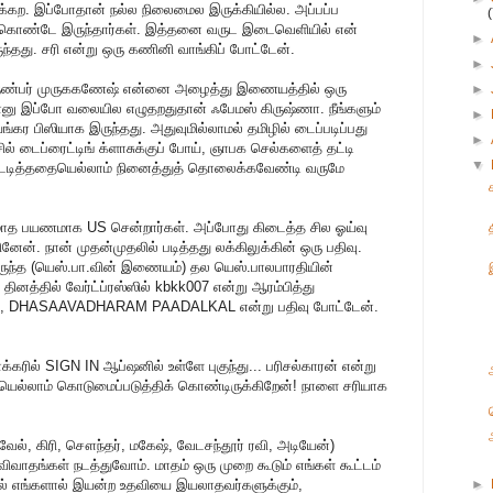
்கற. இப்போதான் நல்ல நிலைமைல இருக்கியில்ல. அப்பப்ப
்கொண்டே இருந்தார்கள். இத்தனை வருட இடைவெளியில் என்
►
்தது. சரி என்று ஒரு கணினி வாங்கிப் போட்டேன்.
►
நண்பர் முருககணேஷ் என்னை அழைத்து இணையத்தில் ஒரு
►
்ன்னு இப்போ வலையில எழுதறதுதான் ஃபேமஸ் கிருஷ்ணா. நீங்களும்
►
ங்கர பிஸியாக இருந்தது. அதுவுமில்லாமல் தமிழில் டைப்படிப்பது
►
ில் டைப்ரைட்டிங் க்ளாசுக்குப் போய், ஞாபக செல்களைத் தட்டி
▼
ைட்டடித்ததையெல்லாம் நினைத்துத் தொலைக்கவேண்டி வருமே
ரு மாத பயணமாக US சென்றார்கள். அப்போது கிடைத்த சில ஓய்வு
தினேன். நான் முதன்முதலில் படித்தது லக்கிலுக்கின் ஒரு பதிவு.
திருந்த (யெஸ்.பா.வின் இணையம்) தல யெஸ்.பாலபாரதியின்
னத்தில் வேர்ட்ப்ரஸ்ஸில் kbkk007 என்று ஆரம்பித்து
M, DHASAAVADHARAM PAADALKAL என்று பதிவு போட்டேன்.
க்கரில் SIGN IN ஆப்ஷனில் உள்ளே புகுந்து... பரிசல்காரன் என்று
ளையெல்லாம் கொடுமைப்படுத்திக் கொண்டிருக்கிறேன்! நாளை சரியாக
்வேல், கிரி, சௌந்தர், மகேஷ், வேடசந்தூர் ரவி, அடியேன்)
விவாதங்கள் நடத்துவோம். மாதம் ஒரு முறை கூடும் எங்கள் கூட்டம்
ால் எங்களால் இயன்ற உதவியை இயலாதவர்களுக்கும்,
►