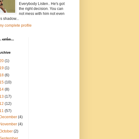
Everybody Listen.. He's got
the right decision. You can
not mess with him not even
is shadow...
y complete profile
. வாங்க...
rchive
20
(1)
19
(1)
18
(6)
15
(10)
14
(8)
13
(17)
12
(12)
11
(57)
December
(4)
November
(4)
October
(2)
September