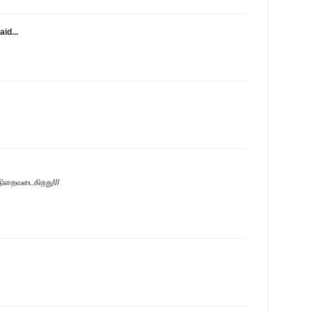
aid...
 நிறைவடைகிறது!//