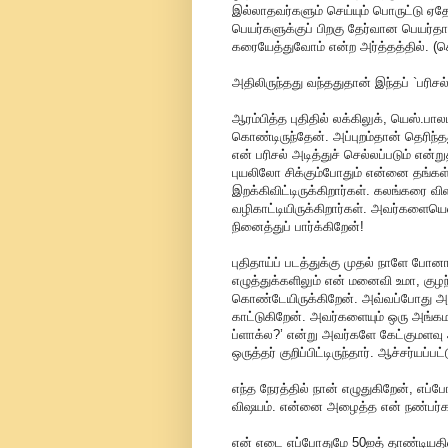
இல்லாதவர்களும் செய்யும் பொருட்டு ஏதே
பெயர்களுக்குப் பிறகு தேர்வான பெயர்
கரையேத்துவோம் என்ற அர்த்தத்தில். (
அதிலிருந்தது வந்ததுதான் இந்தப் `பரிசல
ஆரம்பித்த புதிதில் லக்கிலுக், யெஸ்.பா
கொண்டிருந்தேன். அப்புறம்தான் தெரிந்த
என் பரிசல் அடித்துச் செல்லப்படும் 
புயலிலோ சிக்கும்போதும் என்னை தங்கள் 
இறக்கிவிட்டிருக்கிறார்கள். கலங்கரை வி
வழிகாட்டியிருக்கிறார்கள். அவர்களை
நினைத்துப் பார்க்கிறேன்!
புதிதாய்ப் படத்துக்கு முதல் நாளே ப
எழுத்துக்களிலும் என் மனைவி உமா, கு
கொண்டேயிருக்கிறேன். அவ்வப்போது அவர்
காட்டுகிறேன். அவர்களையும் ஒரு அங்க
ப்ளாக்ல?’ என்று அவர்களே கேட்குமளவு
ஒருத்தர் குறிப்பிட்டிருந்தார். ஆச்சர்யப்
எந்த நேரத்தில் நான் எழுதுகிறேன், எப
விஷயம். என்னை அழைத்த என் நண்பர்களு
என் எடை எப்போதுமே 50ஐத் தாண்டியதில