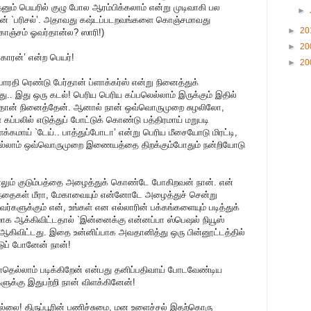
னும் பெயரில் குழு போல ஆரம்பிக்கலாம் என்று முடிவாகி பல
►
தான் `பரிசல்’. அதாவது கஷ்டப்படறவங்களை கொஞ்சமாவது
►
20
கொஞ்சம் ஓவர்தான்ல? ஸாரி!)
►
20
்காரன்’ என்ற பெயர்!
►
20
லபாரதி ரெண்டு பேர்தான் ப்ளாக்கர்ஸ் என்று நினைத்துக்
து.. இது ஒரு கடல்! பெரிய பெரிய கப்பலெல்லாம் இருக்கும் இதில்
என்றுதான் நினைத்தேன். ஆனால் நான் ஒவ்வொருமுறை சுழலிலோ,
கப்பலில் எடுத்துப் போட்டுக் கொண்டு பத்திரமாய் மறுபடி
ளக்கமாய் `டேய்.. பாத்துப்போடா’ என்று பெரிய மீசையோடு மிரட்டி,
யெல்லாம் ஒவ்வொருமுறை இணையத்தை திறக்கும்போதும் நன்றியோடு
ோனாலும் குடும்பத்தை அழைத்துக் கொண்டே போகிறவன் நான். என்
ழந்தைகள் மீரா, மேகாவையும் என்னோடே அழைத்துச் சென்று
களுக்கும் என், உங்கள் என எல்லாரின் பக்கங்களையும் படித்துக்
மாக ஆக்கிவிட்டதால் `இன்னைக்கு என்னப்பா ஸ்பெஷல் நியூஸ்
 ஆகிவிட்டது. இதை உன்னிப்பாக அவதானித்து ஒரு பின்னூட்டத்தில்
பட்டுப் போனேன் நான்!
்போதெல்லாம் படிக்கிறேன் என்பது தனிப்பதிவாய் போடவேண்டிய
க்கு இதுபற்றி நான் விளக்கினேன்!
்லை! திருப்பூரின் பணிச்சுமை, மன உளைச்சல் இதற்கொரு