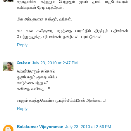
சுஜாதாவின் கற்றதும் பெற்றதும் மூலம் தான் மகுடேஸ்வரன்
கவிதைகள் தேடி படித்தேன்.
மிக அற்புதமான கவிஞர், வரிகள்.
சம கால கவிஞரை, எழுத்தை பாராட்டும் திருப்பூர் பதிவர்கள்
போற்றுதலுக்கு உரியவர்கள். நன்றிகள் பாராட்டுக்கள்.
Reply
செல்வா
July 23, 2010 at 2:47 PM
///ஊர்தோறும் சுடுகாடு
ஒருபோதும் குறையலியே
வாழ்க்கை பற்று.///
கவிதை கவிதை ..!!
நானும் கலந்துகொள்ள முயற்ச்சிக்கிறேன் அண்ணா ..!!
Reply
Balakumar Vijayaraman
July 23, 2010 at 2:56 PM