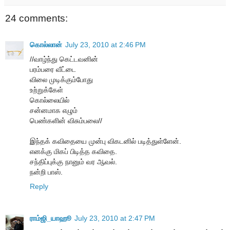
24 comments:
கொல்லான்
July 23, 2010 at 2:46 PM
//வாழ்ந்து கெட்டவனின்
பரம்பரை வீட்டை
விலை முடிக்கும்போது
உற்றுக்கேள்
கொல்லையில்
சன்னமாக எழும்
பெண்களின் விசும்பலை//
இந்தக் கவிதையை முன்பு விகடனில் படித்துள்ளேன்.
எனக்கு மிகப் பிடித்த கவிதை.
சந்திப்புக்கு நானும் வர ஆவல்.
நன்றி பாஸ்.
Reply
ராம்ஜி_யாஹூ
July 23, 2010 at 2:47 PM