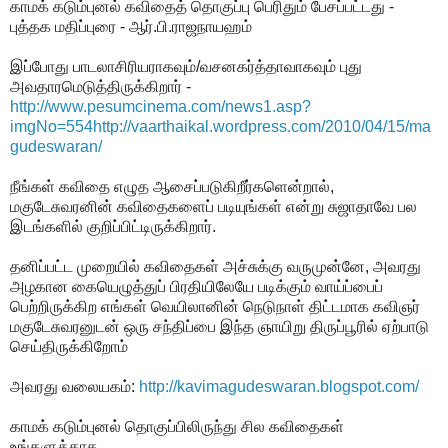
காமக் கடும்புனல் கவிதைத் தொகுப்பு பெரிதும் பேசப்பட்டது -
புத்தக மதிப்புரை - ஆர்.பி.ராஜநாயஹம்
இப்போது பாடலாசிரியராகவும்/வசனகர்த்தாவாகவும் புது
அவதாரமெடுத்திருக்கிறார் -
http://www.pesumcinema.com/news1.asp?
imgNo=554
http://vaarthaikal.wordpress.com/2010/04/15/ma
gudeswaran/
நீங்கள் கவிதை எழுத ஆசைப்படுகிறீர்களென்றால்,
மகுடேசுவரனின் கவிதைகளைப் படியுங்கள் என்று சுஜாதாவே பல
இடங்களில் குறிப்பிட்டிருக்கிறார்.
தனிப்பட்ட முறையில் கவிதைகள் அச்சுக்கு வருமுன்னே, அவரது
அழகான கையெழுத்துப் பிரதியிலேயே படிக்கும் வாய்ப்பைப்
பெற்றிருக்கிற எங்கள் வெயிலானின் நெடுநாள் திட்டமாக கவிஞர்
மகுடேசுவரனுடன் ஒரு சந்திப்பை இந்த ஞாயிறு திருப்பூரில் ஏற்பாடு
செய்திருக்கிறோம்
அவரது வலையகம்:
http://kavimagudeswaran.blogspot.com/
காமக் கடும்புனல் தொகுப்பிலிருந்து சில கவிதைகள்
உங்களுக்காக..