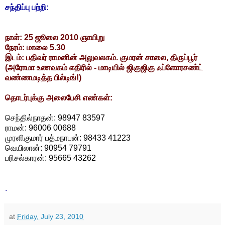
சந்திப்பு பற்றி:
நாள்: 25 ஜூலை 2010 ஞாயிறு
நேரம்: மாலை 5.30
இடம்: பதிவர் ராமனின் அலுவலகம். குமரன் சாலை, திருப்பூர்
(அரோமா உணவகம் எதிரில் - மாடியில் ஜிகுஜிகு ஃப்ளோரசண்ட்
வண்ணமடித்த பில்டிங்!)
தொடர்புக்கு அலைபேசி எண்கள்:
செந்தில்நாதன்: 98947 83597
ராமன்: 96006 00688
முரளிகுமார் பத்மநாபன்: 98433 41223
வெயிலான்: 90954 79791
பரிசல்காரன்: 95665 43262
.
at
Friday, July 23, 2010