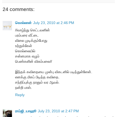
24 comments:
கொல்லான்
July 23, 2010 at 2:46 PM
//வாழ்ந்து கெட்டவனின்
பரம்பரை வீட்டை
விலை முடிக்கும்போது
உற்றுக்கேள்
கொல்லையில்
சன்னமாக எழும்
பெண்களின் விசும்பலை//
இந்தக் கவிதையை முன்பு விகடனில் படித்துள்ளேன்.
எனக்கு மிகப் பிடித்த கவிதை.
சந்திப்புக்கு நானும் வர ஆவல்.
நன்றி பாஸ்.
Reply
ராம்ஜி_யாஹூ
July 23, 2010 at 2:47 PM