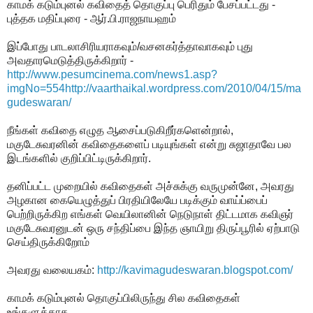
காமக் கடும்புனல் கவிதைத் தொகுப்பு பெரிதும் பேசப்பட்டது -
புத்தக மதிப்புரை - ஆர்.பி.ராஜநாயஹம்
இப்போது பாடலாசிரியராகவும்/வசனகர்த்தாவாகவும் புது
அவதாரமெடுத்திருக்கிறார் -
http://www.pesumcinema.com/news1.asp?
imgNo=554
http://vaarthaikal.wordpress.com/2010/04/15/ma
gudeswaran/
நீங்கள் கவிதை எழுத ஆசைப்படுகிறீர்களென்றால்,
மகுடேசுவரனின் கவிதைகளைப் படியுங்கள் என்று சுஜாதாவே பல
இடங்களில் குறிப்பிட்டிருக்கிறார்.
தனிப்பட்ட முறையில் கவிதைகள் அச்சுக்கு வருமுன்னே, அவரது
அழகான கையெழுத்துப் பிரதியிலேயே படிக்கும் வாய்ப்பைப்
பெற்றிருக்கிற எங்கள் வெயிலானின் நெடுநாள் திட்டமாக கவிஞர்
மகுடேசுவரனுடன் ஒரு சந்திப்பை இந்த ஞாயிறு திருப்பூரில் ஏற்பாடு
செய்திருக்கிறோம்
அவரது வலையகம்:
http://kavimagudeswaran.blogspot.com/
காமக் கடும்புனல் தொகுப்பிலிருந்து சில கவிதைகள்
உங்களுக்காக..