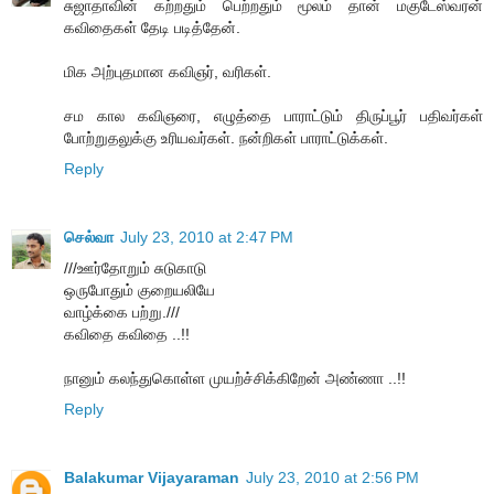
சுஜாதாவின் கற்றதும் பெற்றதும் மூலம் தான் மகுடேஸ்வரன்
கவிதைகள் தேடி படித்தேன்.
மிக அற்புதமான கவிஞர், வரிகள்.
சம கால கவிஞரை, எழுத்தை பாராட்டும் திருப்பூர் பதிவர்கள்
போற்றுதலுக்கு உரியவர்கள். நன்றிகள் பாராட்டுக்கள்.
Reply
செல்வா
July 23, 2010 at 2:47 PM
///ஊர்தோறும் சுடுகாடு
ஒருபோதும் குறையலியே
வாழ்க்கை பற்று.///
கவிதை கவிதை ..!!
நானும் கலந்துகொள்ள முயற்ச்சிக்கிறேன் அண்ணா ..!!
Reply
Balakumar Vijayaraman
July 23, 2010 at 2:56 PM