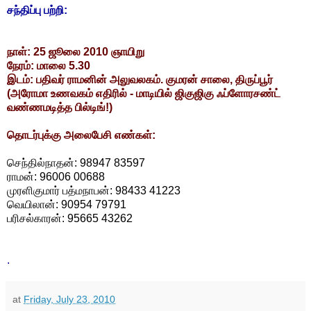
சந்திப்பு பற்றி:
நாள்: 25 ஜூலை 2010 ஞாயிறு
நேரம்: மாலை 5.30
இடம்: பதிவர் ராமனின் அலுவலகம். குமரன் சாலை, திருப்பூர்
(அரோமா உணவகம் எதிரில் - மாடியில் ஜிகுஜிகு ஃப்ளோரசண்ட்
வண்ணமடித்த பில்டிங்!)
தொடர்புக்கு அலைபேசி எண்கள்:
செந்தில்நாதன்: 98947 83597
ராமன்: 96006 00688
முரளிகுமார் பத்மநாபன்: 98433 41223
வெயிலான்: 90954 79791
பரிசல்காரன்: 95665 43262
.
at
Friday, July 23, 2010