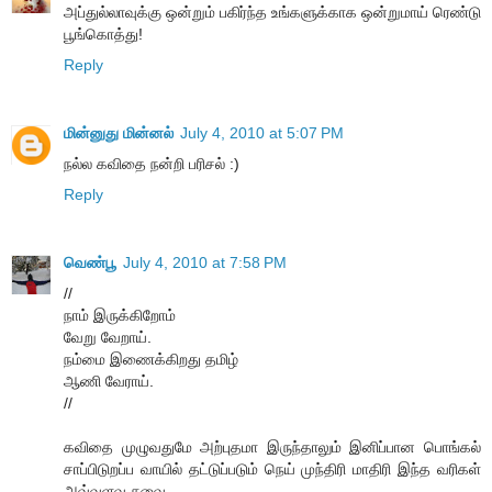
அப்துல்லாவுக்கு ஒன்றும் பகிர்ந்த உங்களுக்காக ஒன்றுமாய் ரெண்டு
பூங்கொத்து!
Reply
மின்னுது மின்னல்
July 4, 2010 at 5:07 PM
நல்ல கவிதை நன்றி பரிசல் :)
Reply
வெண்பூ
July 4, 2010 at 7:58 PM
//
நாம் இருக்கிறோம்
வேறு வேறாய்.
நம்மை இணைக்கிறது தமிழ்
ஆணி வேராய்.
//
க‌விதை முழுவ‌துமே அற்புதமா இருந்தாலும் இனிப்பான‌ பொங்க‌ல்
சாப்பிடுற‌ப்ப‌ வாயில் த‌ட்டுப்ப‌டும் நெய் முந்திரி மாதிரி இந்த‌ வ‌ரிக‌ள்
அவ்வ‌ளவு சுவை...