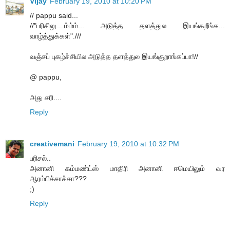
Vijay
February 19, 2010 at 10:20 PM
// pappu said...
//"பரிசிலு....ம்ம்ம்... அடுத்த தளத்துல இயங்கறீங்க...
வாழ்த்துக்கள்".///
வஞ்சப் புகழ்ச்சியில அடுத்த தளத்துல இயங்குறாங்கப்பா!//
@ pappu,
அது சரி....
Reply
creativemani
February 19, 2010 at 10:32 PM
பரிசல்..
அனானி கம்மண்ட்ஸ் மாதிரி அனானி ஈமெயிலும் வர
ஆரம்பிச்சாச்சா???
;)
Reply