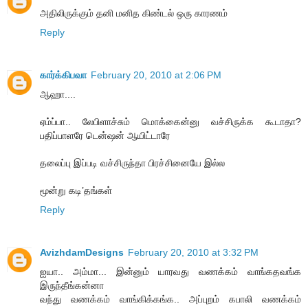
அதிலிருக்கும் தனி மனித கிண்டல் ஒரு காரணம்
Reply
கார்க்கிபவா
February 20, 2010 at 2:06 PM
ஆஹா....
ஏம்ப்பா.. லேபிளாச்சும் மொக்கைன்னு வச்சிருக்க கூடாதா?
பதிப்பாளரே டென்ஷன் ஆயிட்டாரே
தலைப்பு இப்படி வச்சிருந்தா பிரச்சினையே இல்ல
மூன்று கடி’தங்கள்
Reply
AvizhdamDesigns
February 20, 2010 at 3:32 PM
ஐயா.. அம்மா... இன்னும் யாரவது வணக்கம் வாங்கதவங்க
இருந்தீங்கன்னா
வந்து வணக்கம் வாங்கிக்கங்க.. அப்புறம் கபாலி வணக்கம்