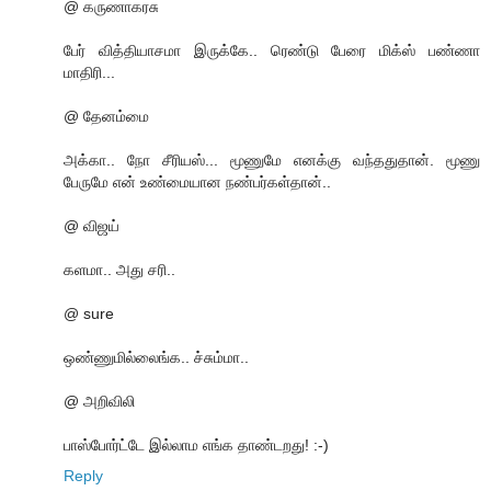
@ கருணாகரசு
பேர் வித்தியாசமா இருக்கே.. ரெண்டு பேரை மிக்ஸ் பண்ணா
மாதிரி...
@ தேனம்மை
அக்கா.. நோ சீரியஸ்... மூணுமே எனக்கு வந்ததுதான். மூணு
பேருமே என் உண்மையான நண்பர்கள்தான்..
@ விஜய்
களமா.. அது சரி..
@ sure
ஒண்ணுமில்லைங்க.. ச்சும்மா..
@ அறிவிலி
பாஸ்போர்ட்டே இல்லாம எங்க தாண்டறது! :-)
Reply