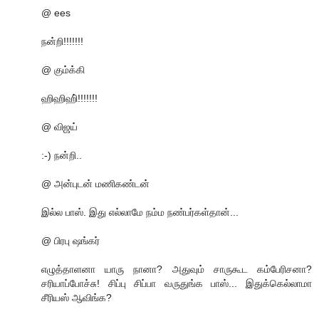
@ ees
நன்றி!!!!!!!
@ கும்க்கி
ஹிஹிஹி்!!!!!!!
@ விஜய்
:-) நன்றி..
@ அன்புடன் மணிகண்டன்
இல்ல பாஸ். இது எல்லாமே நம்ம நண்பர்கள்தான்...
@ பிரபு ஷங்கர்
எழுத்தாளனா யாரு நானா? அதுவும் சாருகூட கம்பேரிசனா?
சரியாப்போச்சு! சிப்பு சிப்பா வருதுங்க பாஸ்... இதுக்கெல்லாமா
சீரியஸ் ஆவிங்க?