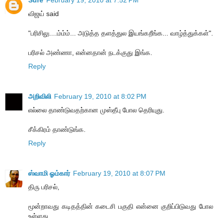
விஜய் said
"பரிசிலு....ம்ம்ம்... அடுத்த தளத்துல இயங்கறீங்க... வாழ்த்துக்கள்".
பரிசல் அண்ணா, என்னதான் நடக்குது இங்க.
Reply
அறிவிலி
February 19, 2010 at 8:02 PM
எல்லை தாண்டுவதற்கான முஸ்தீபு போல தெரியுது.
சீக்கிரம் தாண்டுங்க.
Reply
ஸ்வாமி ஓம்கார்
February 19, 2010 at 8:07 PM
திரு பரிசல்,
மூன்றாவது கடிதத்தின் கடைசி பகுதி என்னை குறிப்பிடுவது போல
உள்ளது.