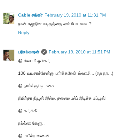
Cable சங்கர்
February 19, 2010 at 11:31 PM
நான் எழுதின கடிதத்தை ஏன் போடலை..?
Reply
பரிசல்காரன்
February 19, 2010 at 11:51 PM
@ ஸ்வாமி ஓம்கார்
108 வயசாச்சேன்னு பார்க்கறேன் ஸ்வாமி... (நற நற...)
@ நாய்க்குட்டி மனசு
நிமிந்தா நியூஸ் இல்ல. தலைல பல்ப் இடிச்சு ஃப்யூஸ்!
@ கார்க்கி
நல்ல்லா கேளு..
@ மயில்ராவணன்