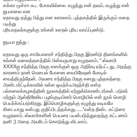
கக்கா மூச்சா கூட போகவில்லை. எழுத்து என் தவம், எழுத்து என்
ஜபமாலை என
ஏதாவது தத்து பித்து என உளரலாம். புத்தகத்தில் இருக்கும் கதை
படித்து
புரியாதவர்களுக்கு உங்கள் உளறல் புரிய வாய்ப்புண்டு.
ஐடியா ஐந்து :
ஏதாவது ஒரு சாமியாரைச் சந்தித்து பிறகு இரண்டு தினங்களில்
உங்கள் வலைத்தளத்தில் பின்வருமாறு எழுதலாம், “ ஸ்வாமி
XXXXஐ சந்தித்த பிறகு எனக்குள் ஒரு அதிர்வு ஏற்பட்டது, அதற்கு
காரணம் நான் மெபைல் போனை வைபிரேஷன் மோடில்
வைத்திருந்தேன். அவரை சந்தித்த பிறகு எனது புத்தகத்தை
அண்டார்ட்டிக்காவில் உள்ள ஒஃந்ச்ஃஅஹ்ச்தி என்ற
பல்கலைக்கழகத்தின் நூலகத்தில் ஏற்றுக்கொண்டார்கள். படுகர்
மற்றும் ஆஸ்திரேலிய பழங்குடியினர் மொழியில் என் நூல் மொழி
பெயர்க்கப்படுகிறது. இம்மொழிகளுக்கு எழுத்து வடிவமே
கிடையாது என்பது குறிப்பிடத்தக்கது......”என்ற நீண்ட கட்டுரை
எழுதலாம். ஸ்வாமிகளின் பெயரை பயன்படுத்துவதற்கு கட்டணம்
தனி ;) அதை அவரிடம் கொடுத்து விடலாம்.