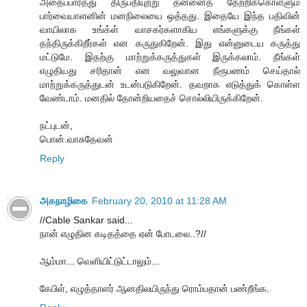
அதைப்பார்த்து திருப்தியுற்று தன்னைத் தேற்றிக்கொள்ளும்
பார்வையாளனின் மனநிலையை ஒத்தது. இதையே இந்த பதிவின்
வாயிலாக உங்க்ள் வாசகர்களாகிய எங்களுக்கு நீங்கள்
தந்திருக்கிறீர்கள் என கருதுகிறேன். இது என்னுடைய கருத்து
மட்டுமே. இதற்கு மாற்றுக்கருத்துகள் இருக்கலாம். நீங்கள்
எழுதியது சரிதான் என வலுவான நீரூபணம் செய்தால்
மாற்றுக்கருத்துடன் உடன்படுகிறேன். தவறாக எடுத்துக் கொள்ள
வேண்டாம். மனதில் தோன்றியதைச் சொல்லியிருக்கிறேன்.
நட்புடன்,
பொன்.வாசுதேவன்
Reply
அகநாழிகை
February 20, 2010 at 11:28 AM
//Cable Sankar said...
நான் எழுதின கடிதத்தை ஏன் போடலை..?//
ஆம்மா... வெளியிட்டுட்டாலும்...
கேபிள், எழுத்தாளர் ஆனதிலயிருந்து ரொம்பதான் பண்றீங்க.