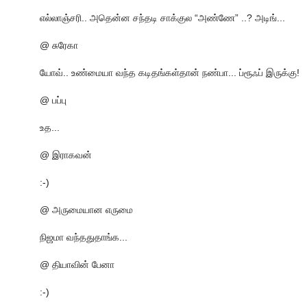
எல்லாஞ்சரி.. அதென்ன சந்தடி சாக்குல “அண்ணே” ..? அடிங்...
@ சுரேகா
யோவ்.. உண்மையா வந்த கடிதங்கள்தான் நண்பா... ப்ரூஃப் இருக்கு!
@ பப்பு
உத...
@ இராகவன்
:-)
@ அருமையான எருமை
நிஜமா வந்ததுதாங்க...
@ தியாவின் பேனா
:-)