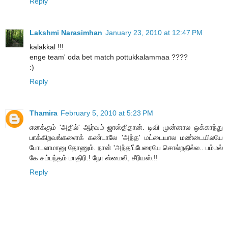
Reply
Lakshmi Narasimhan
January 23, 2010 at 12:47 PM
kalakkal !!!
enge team' oda bet match pottukkalammaa ????
:)
Reply
Thamira
February 5, 2010 at 5:23 PM
எனக்கும் 'அதில்' ஆர்வம் ஜாஸ்திதான். டிவி முன்னால ஒக்காந்து
பாக்கிறவங்களைக் கண்டாலே 'அந்த' மட்டையால மண்டையிலயே
போடலாமானு தோணும். நான் 'அந்த'ப்பேரையே சொல்றதில்ல.. பம்மல்
கே சம்பந்தம் மாதிரி.! நோ ஸ்மைலி, சீரியஸ்.!!
Reply