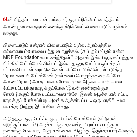
எ
ன் சித்தப்பா பையன் ராம்குமார் ஒரு க்ரிக்கெட் பைத்தியம்.
அவன் மூலமாகத்தான் எனக்கு க்ரிக்கெட் விளையாடும் பழக்கம்
வந்தது.
விளையாடும் என்றால் விளையாடும் அல்ல. ஆரம்பத்தில்
எல்லாரையும்போலவே பந்து பொறுக்கல். (அப்புறம் மட்டும் என்ன
MRF Foundationலயா சேர்ந்தேன்? அதான் இல்ல) ஒரு கட்டத்துல
சிங்கிள் பேட்ஸ்மேன் சிஸ்டம் இல்லாத ஒரு மேட்ச்ல ஒப்புக்குச்
சப்பாணியா ரன்னரா நின்னேன். அப்போ, சிங்கிள் ரன் எடுத்து
பிரபல கடைசி பேட்ஸ்மேன் (என்னைப் பொறுத்தவரை அப்போ
அவன் பிரபல!) அந்தப்பக்கம் போக, நான் அடிச்ச – சாரி – என்
பேட்ல பட்ட பந்து நாலுக்குப்போக ‘இவன் ஒண்ணுக்கும்
ரெண்டுக்கும் போக பயப்படறவனாச்சே, இவன் அடிச்ச பால் எப்படி
நாலுக்குப் போச்சு’ன்னு அவங்க ஆச்சர்யப்பட.. ஒரு மாதிரி டீம்ல
எனக்கு நிரந்தர இடம் கிடைச்சது.
அடுத்ததா ஒரு மேட்ச்ல ஒரு மெய்ன் பேட்ஸ்மேன் (எட்டு ரன்
எடுத்துட்டானாம்!) அடிச்ச பந்து தலைக்கு ரொம்ப உயரத்துல
தலைக்கு மேல வர, ‘அது என் கைல விழும்னு இருந்தா யார் அதைத்
தடுக்க முடியும்?’னு கையை விரிச்சு (அப்படியில்லைங்க..