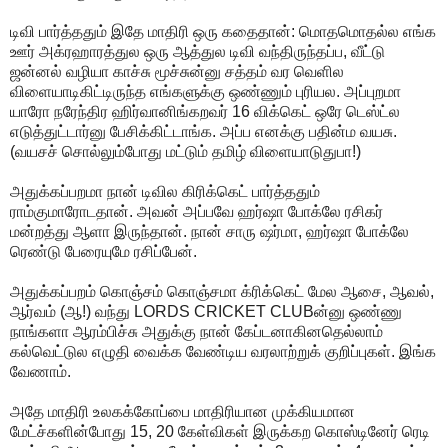
டிவி பார்த்ததும் இதே மாதிரி ஒரு கதைதான்: மொதமொதல்ல எங்க
ஊர் அக்ரஹாரத்துல ஒரு ஆத்துல டிவி வந்திருந்தப்ப, வீட்டு
ஜன்னல் வழியா காச்சு மூச்சுன்னு சத்தம் வர வெளில
விளையாடிகிட்டிருந்த எங்களுக்கு ஒண்ணும் புரியல. அப்புறமா
யாரோ நரேந்திர ஹிர்வானிங்கறவர் 16 விக்கெட் ஒரே டெஸ்ட்ல
எடுத்துட்டார்னு பேசிக்கிட்டாங்க. அப்ப எனக்கு பதின்ம வயசு.
(வயசச் சொல்லும்போது மட்டும் தமிழ் விளையாடுதுபா!)
அதுக்கப்பறமா நான் டிவில கிரிக்கெட் பார்த்ததும்
ராம்குமாரோடதான். அவன் அப்பவே ஹர்ஷா போக்லே ரசிகர்
மன்றத்து ஆளா இருந்தான். நான் சாரு ஷர்மா, ஹர்ஷா போக்லே
ரெண்டு பேரையுமே ரசிப்பேன்.
அதுக்கப்பறம் கொஞ்சம் கொஞ்சமா க்ரிக்கெட் மேல ஆசை, ஆவல்,
ஆர்வம் (ஆ!) வந்து LORDS CRICKET CLUBன்னு ஒண்ணு
நாங்களா ஆரம்பிச்சு அதுக்கு நான் கேப்டனாகினதெல்லாம்
கல்வெட்டுல எழுதி வைக்க வேண்டிய வரலாற்றுக் குறிப்புகள். இங்க
வேணாம்.
அதே மாதிரி உலகக்கோப்பை மாதிரியான முக்கியமான
மேட்ச்களின்போது 15, 20 கேள்விகள் இருக்கற கொஸ்டினேர் ரெடி