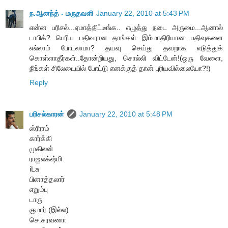
ந.ஆனந்த் - மருதவளி
January 22, 2010 at 5:43 PM
என்ன பரிசல்...ஏமாத்திட்டீங்க.. எழுத்து நடை அருமை...ஆனால்
டாபிக்? பெரிய பதிவரான தாங்கள் இம்மாதிரியான பதிவுகளை
எல்லாம் போடலாமா? தயவு செய்து தவறாக எடுத்துக்
கொள்ளாதீர்கள்..தோன்றியது, சொல்லி விட்டேன்!(ஒரு வேளை,
நீங்கள் சிலேடையில் போட்டு எனக்குத் தான் புரியவில்லையோ?!)
Reply
பரிசல்காரன்
January 22, 2010 at 5:48 PM
ஸ்ரீராம்
கார்க்கி
முகிலன்
ராஜலக்‌ஷ்மி
iLa
பினாத்தலார்
எறும்பு
டாரு
குமார் (இல்ல)
செ.சரவணா