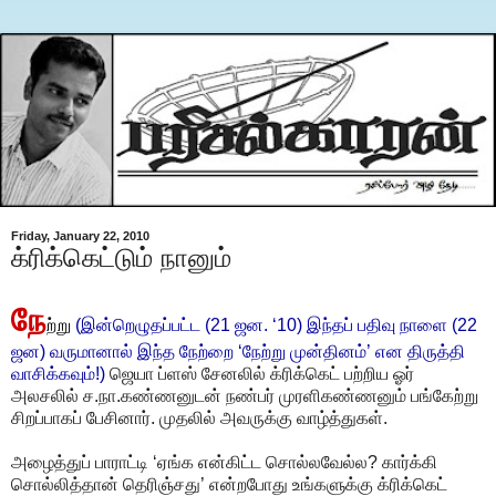
Friday, January 22, 2010
க்ரிக்கெட்டும் நானும்
நே
ற்று
(இ
ன்றெழுதப்பட்ட (21 ஜன. ‘10) இந்தப் பதிவு நாளை (22
ஜன) வருமானால் இந்த நேற்றை ‘நேற்று முன்தினம்’ என திருத்தி
வாசிக்கவும்!)
ஜெயா ப்ளஸ் சேனலில் க்ரிக்கெட் பற்றிய ஓர்
அலசலில் ச.நா.கண்ணனுடன் நண்பர் முரளிகண்ணனும் பங்கேற்று
சிறப்பாகப் பேசினார். முதலில் அவருக்கு வாழ்த்துகள்.
அழைத்துப் பாராட்டி ‘ஏங்க என்கிட்ட சொல்லவேல்ல? கார்க்கி
சொல்லித்தான் தெரிஞ்சது’ என்றபோது உங்களுக்கு க்ரிக்கெட்