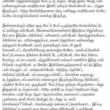
பண்ணி அலுவலகத்துல போட்டி நடக்கும். 3வது ஓவர், 4வது பால்
என்னாகும்கறா மாதிரியான இண்ட்ரஸ்டிங் கேள்விகள் கூட அதுல
இருக்கும். அந்த கேள்வித்தாளை ரெடி பண்றது மாதிரியான பெரிய
பெரிய பொறுப்பெல்லாம் எனக்கு இருக்கு.
இன்னைக்கும் ஏதோ ஒரு மேட்ச் போட்டிருந்தாலே மெனக்கெட்டு
உட்கார்ந்து பார்ப்பேன். (வேலையில்லைன்னா) இந்தியா ஜெயிக்கற
மேட்சை இந்திய க்ரிக்கெட் ரசிகனாப் பார்ப்பேன். தோத்துச்சுன்னா,
க்ரிக்கெட்டை ரசிக்கணும்ப்பா, எவன் ஜெயிச்சா என்னன்னு
தத்துவம் பேசுவேன். நகம் குறைக்கும் கடைசி ஓவர்
கொண்டாட்டங்களின்போது நாலைஞ்சு பேரோட கான்ஃப்ரென்ஸ்
போட்டு லைவா த்ரில்லா பேசிகிட்டே பார்ப்பேன். சில மேட்ச்சோட
போக்கு, மட்டையாளர், பந்துவீச்சாளர் எல்லாம் கணிச்சு இந்த பால்
சிக்ஸர் பாரும்பேன். உடனேயே இன்னொருத்தனைக் கூப்டு இந்த
பால் வெறும் டாட் பால்தான்ம்பேன். அடுத்த ஆள்கிட்ட
விக்கெட்டும்பேன். எப்பவாவது யார்கிட்ட சொன்ன ஏதாவது
நடந்துடுமா, எப்பவாச்சும் எல்லாருமா இருக்கும்போது க்ரிக்கெட்
பத்தின பேச்சு வர, ஒருத்தன் ‘மேட்ச்க்கு நடுவுல கிருஷ்ணா டக்னு
இதுதான் நடக்கும்பான். அதே மாதிரி நடக்கும் தெரியுமா’ன்னு
சொல்ல, பாதி பேரு ஆமா ஆமாம்பாங்க, தலையாட்டாதவங்க
முன்னாடி நான் போய் நின்னுட்டு டக்னு ‘டீ, காபி
சொல்லவா?’ம்பேன். அவங்களும் தலையாட்டுவாங்களா... இப்படி
க்ரிக்கெட்ல நானும் ஒரு ரௌடின்னு திரிஞ்சுகிட்டிருக்கேன்.