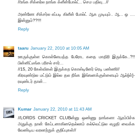
//உங்க சிக்ஸர்ல நாங்க க்ளீன்போல்ட்.. செம பதிவு...//
அண்ணே சிக்சர்ல எப்படி கிளீன் போல்ட் ஆக முடியும்.. ஆ... ஒ ....
இன்னும்??!!!
Reply
taaru
January 22, 2010 at 10:05 AM
ஊருக்குள்ள கொள்ளேயத்த பேரோட கதை மாதிரி இருக்கே..?!!
பின்னிட்டீங்க பரிசல் சார்...
//15, 20 கேள்விகள் இருக்கற கொஸ்டினேர் ரெடி பண்ணி//
கிரவுண்டுல மட்டும் இல்ல தல நீங்க இங்ஙனக்குள்ளையும் ஆல்[ள்]-
ரவுண்டர் தான்...
Reply
Kumar
January 22, 2010 at 11:43 AM
//LORDS CRICKET CLUBன்னு ஒண்ணு நாங்களா ஆரம்பிச்சு
அதுக்கு நான் கேப்டனாகினதெல்லாம் கல்வெட்டுல எழுதி வைக்க
வேண்டிய வரலாற்றுக் குறிப்புகள்//