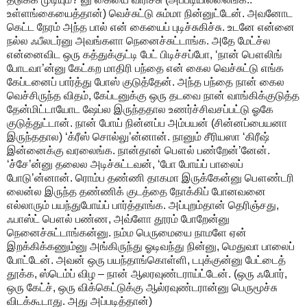
உள்ளங்கையைத்தான்) வெச்சுட்டு சும்மா நின்னுட்டேன். அவனோட
கெட்ட நேரம் அந்த பால் என் கையைப் புடிச்சுகிச்சு. உடனே என்னை
நல்ல ஃபீலடர்னு அவங்களா நெனைச்சுட்டாங்க. அதே மேட்ச்ல
என்னைவிட ஒரு கத்துக்குட்டி பேட் பிடிச்சப்போ, ‘நான் பௌலிங்
போடவா’ன்னு கேட்கற மாதிரி பந்தை என் கைல வெச்சுட்டு எங்க
கேப்டனைப் பார்த்து போஸ் குடுத்தேன். அந்த பந்தை நான் கைல
வெச்சிருந்த விதம், கேப்டனுக்கு ஒரு தடவை நான் வாங்கிக்குடுத்த
தேன்மிட்டாயோட ஷேப்ல இருந்ததால உணர்ச்சிவசப்பட்டு ஓகே
குடுத்துட்டான். நான் போய் நின்னப்ப அம்பயன் (சின்னப்பையனா
இருந்ததால) ‘க்ரீஸ் சொல்லு’ன்னான். நானும் சீரியஸா ‘கிரீஷ்
இன்னைக்கு வரலைங்க. நான்தான் பௌல் பண்றேன்’னேன்.
‘ச்சே’ன்னு தலைல அடிச்சுட்டவன், ‘போ போய்ப் பாலைப்
போடு’ன்னான். ரொம்ப தண்ணி தாகமா இருக்கேன்னு பௌண்டரி
லைன்ல இருந்த தண்ணிக் குடத்தை நோக்கிப் போனவனை
எல்லாரும் பயந்துபோய்ப் பார்த்தாங்க. அப்புறம்தான் தெரிஞ்சது,
ஃபாஸ்ட் பௌல் பண்ண, அவ்ளோ தூரம் போறேன்னு
நெனைச்சுட்டாங்கன்னு. நம்ம பெருமையை நாமளே ஏன்
இறக்கிக்கணும்னு அங்கிருந்து ஓடிவந்து நின்னு, மெதுவா பாலைப்
போட்டேன். அவன் ஒரு பயந்தாங்கொள்ளி, டபுக்குன்னு பேட்டைத்
தூக்க, ஸ்டெம்ப் விழ – நான் ஆலரவுண்டராய்ட்டேன். (ஒரு ஃபோர்,
ஒரு கேட்ச், ஒரு விக்கெட்டுக்கு ஆல்ரவுண்டரான்னு பெருமூச்சு
விடக்கூடாது. அது அப்படித்தான்)