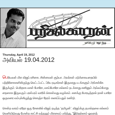
Thursday, April 19, 2012
அவியல் 19.04.2012
பெ
ரியவள் மீரா விஜய் ரசிகை. சின்னவள் சூர்யா. அவர்கள் படுக்கையறையில்
பத்திரிகைகளிலிருந்து வெட்டப்பட்ட ப்ரிய நடிகர்கள் இருவரது படங்களும் அங்கங்கே
இருக்கும். பெரிதாக வாள் போரோ, வாய்போரோ எல்லாம் நடக்காது எனினும் அவ்வப்போது
நைஸாக இருவரும் பரஸ்பரம் வாரிக் கொள்வது வழக்கம். எனக்கு போரடித்தால் நான் யாரோ
ஒருவரை வம்புக்கிழுத்து கொஞ்ச நேரம் கலாய்ப்பதும் உண்டு.
சென்ற வாரம் ஏதோ ஒரு சேனலில் விஜய் நடித்த ‘தமிழன்’. விஜய்க்கு தபால்தலை எல்லாம்
வெளியிடுவது போன்ற காட்சி வந்ததும் மீராவைப் பார்த்து, “இதெல்லாம் ஓவராத்