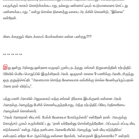
யாருக்கும் காசும் கொடுக்கக்கூடாது, நல்லது பண்ணாட்டியும் கூடுமானவரை கெட்டது
பண்ணக்கூடாது..” என்று சொல்ல நினைத்து வாயை அடக்கிக் கொண்டு, “இல்லை”
என்றேன்.
கிடைக்கறதும் கிடைக்காமப் போச்சுன்னா என்ன பண்றது?!?
** ** ** ** **
இ
து ஒன்று அல்லது ஒன்றரை வருஷம் முன்பு நடந்தது. எங்கள் நிறுவனத்தின் உற்பத்திப்
பிரிவில் பெரிய பொறுப்பில் இருக்கிறவர் அவர். ஒருநாள் காலை 9 மணிக்கு அவரிடமிருந்து
ஒரு குறுஞ்செய்தி. “அவசரமாக சொந்த வேலையாக வங்கிக்கு செல்ல வேண்டியிருப்பதால்
அரை நாள் விடுப்பு”.
பத்து மணி அளவில் அலுவலகம் வந்த எங்கள் நிர்வாக இயக்குனர் என்னை அவர்
அறைக்கு அழைத்து பேசிக் கொண்டிருந்தபோது, அந்த உற்பத்திப் பிரிவு அதிகாரியை
அழைக்கச் சொன்னார்.
“அவர் அரைநாள் லீவு சார். பேங்க் வேலையா போயிருக்கார்” என்றேன் நான். அவருக்கு
கொஞ்சம் முகம் சுருங்கிவிட்டது. ‘நான் வர்றேன்னு சொல்லீருந்தேனே. அப்படியும் எப்படி லீவு
எடுக்கலாம்’ என்று அந்த நண்பரை அலைபேசியில் அழைத்து ‘ஏன் லீவு எடுத்தீங்க’
என்பதாய் ஏதோ பேச ஆரம்பித்து என்னை நோக்கி, ‘உள்ளதான் இருக்காராமே?’ என்றார்.