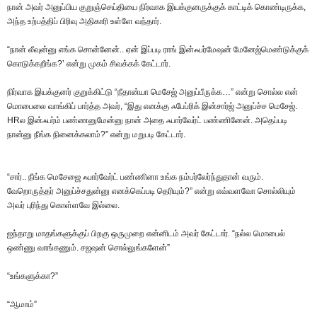
நான் அவர் அனுப்பிய குறுஞ்செய்தியை நிர்வாக இயக்குனருக்குக் காட்டிக் கொண்டிருக்க,
அந்த உற்பத்திப் பிரிவு அதிகாரி உள்ளே வந்தார்.
“நான் லீவுன்னு எங்க சொன்னேன்.. ஏன் இப்படி ராங் இன்ஃபர்மேஷன் மேனேஜ்மெண்டுக்குக்
கொடுக்கறீங்க?’ என்று முகம் சிவக்கக் கேட்டார்.
நிர்வாக இயக்குனர் குறுக்கிட்டு “நீதான்யா மெசேஜ் அனுப்பீருக்க…” என்று சொல்ல என்
மொபைலை வாங்கிப் பார்த்த அவர், “இது எனக்கு ஃபேப்ரிக் இன்சார்ஜ் அனுப்ச்ச மெசேஜ்.
HRல இன்ஃபர்ம் பண்ணனுமேன்னு நான் அதை ஃபார்வேர்ட் பண்ணினேன். அதெப்படி
நான்னு நீங்க நினைக்கலாம்?” என்று மறுபடி கேட்டார்.
“சார்.. நீங்க மெசேஜை ஃபார்வேர்ட் பண்ணினா உங்க நம்பர்லேர்ந்துதான் வரும்.
வேறொருத்தர் அனுப்ச்சதுன்னு எனக்கெப்படி தெரியும்?” என்று எவ்வளவோ சொல்லியும்
அவர் புரிந்து கொள்ளவே இல்லை.
ஐந்தாறு மாதங்களுக்குப் பிறகு ஒருமுறை என்னிடம் அவர் கேட்டார். “நல்ல மொபைல்
ஒண்ணு வாங்கணும். சஜஷன் சொல்லுங்களேன்”
“உங்களுக்கா?”
“ஆமாம்”