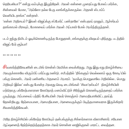
தெரியலியா?” என்று வம்புக்கு இழுத்தேன். அவள் என்னை முறைப்பது போலப் பார்க்க,
சின்னவள் மேகா, “அவ்ளோ நல்ல பேரு வாங்கீருக்காருல்ல. அதான் ஸ்டாம்ப்
வெளியிடறாங்க” என்றாள்.
‘என்ன அதிசயம்? இவள் விஜய்க்கு சப்போர்ட் பண்றாளே’ என்பதாய் நானும், ஆச்சர்யம்
தாங்காமல் மீராவும், மேகாவைப் பார்க்க அவள் அப்பாவி போல் அமர்ந்திருந்தாள்.
படம் ஐந்து நிமிடம் ஓடிக்கொண்டிருந்த போதுதான், எங்களுக்கு விஷயம் புரிந்தது. படத்தில்
விஜய் பேர் சூர்யா!
** ** ** ** **
சி
வகார்த்திகேயனின் டைமிங் சென்ஸ் பிரமிக்க வைக்கிறது. அது இது எது நிகழ்ச்சியை
அவருக்காகவே விரும்பிப் பார்ப்பது உண்டு. சமீபத்தில் ’நீங்களும் வெல்லலாம் ஒரு கோடி’யில்
பங்கு கொண்ட அவர் பண்ணிய அதகளம் அபாரம். ‘நமக்கு பொதுவாவே அறிவில்ல.. பொது
அறிவும் இல்ல’ என்பது போன்ற அவரது வெடி டைமிங்கள் ‘சிவா’ரஸ்யம்! நிகழ்ச்சியின்
மற்றொரு பங்கேற்பாளரான கோபிநாத் மனம்விட்டுச் சிரித்துக் கொண்டிருந்ததைப் பார்க்க
முடிந்தது. அப்பாவைப் பற்றிப் பேசியபின் அவர் கொஞ்சம் அமைதியாகிவிட்டதாய்த்
தோன்றியது. நேர்மையான, அமைதியான, அனைவருக்கும் பிடித்தமானவராக இருக்கிறார்
சிவகார்த்திகேயன்.
அதே நிகழ்ச்சியில் பங்கேற்ற கோபியும் தன்பங்குக்கு சிக்ஸர்களாக விளாசினார். சரியான
ஆப்ஷனைத் தேர்ந்தெடுத்ததற்காக அவர் சொன்ன லாஜிக்குகள் பாராட்ட வைத்தன.