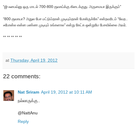
“ஜி-ஃபைவ்னு ஒரு மாடல் 700-800 ரூவாய்க்கு கிடைக்குது. அருமையா இருக்கும்”
“800 ரூவாயா? அதுல பேச மட்டும்தான் முடியும்தான் போலிருக்கே” என்றவரிடம் “வேற..
ஃபோன்ல என்ன பண்ண முடியும் உங்களால” என்று கேட்க ஒன்றுமே பேசவில்லை அவர்.
** ** ** ** **
at
Thursday, April 19, 2012
22 comments:
Nat Sriram
April 19, 2012 at 10:11 AM
நல்லாருக்கு..
@NattAnu
Reply