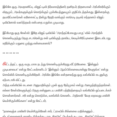
இங்கே ஒரு அவதானிப்பு. விஜய் டிவி நிர்வாகத்தினர் தனிநபர் திறமைகள் அங்கீகரிக்கும்
விதமும், அவர்களுக்குக் கொடுக்கும் முக்கியத்துவமும் குறிப்பிடத்தக்கது. இன்றைக்கு
தயாரிப்பாளர்கள் வரிசைகட்டி நின்று தேதி வாங்கும் காமெடி நடிகர் சந்தானம் விஜய்
டிவியினால் வளர்ந்தவர் என்பதை மறுக்க முடியாது.
இப்போது ஒரு கேள்வி: இதே விஜய் டிவியில் ‘அசத்தப்போவது யாரு’-வில் அசத்திக்
கொண்டிருந்து பிறகு சடாரென்று சன் டிவிக்குத் தாவிய, வெடிச்சிரிப்புகளை இடைவிடாது
உதிர்க்கும் மதுரை முத்து என்னவானார்?
** ** ** ** **
கி
ட்டத்தட்ட ஒரு வருடமாக நடந்து கொண்டிருக்கிறது வீட்டுவேலை. ‘இன்னும்
முடியலையா’ என்று கேட்பவர்களிடம் ‘இன்னும் ஆரம்பிக்கலையான்னு கேளுங்க’ என்று
சொல்லிக் கொண்டிருக்கிறேன். அங்கே இங்கே என்றலைந்து ஒரு வங்கியில் கடனுக்கு
ஏற்பாடாகி விட்டது.
அந்த வங்கியில் கடனை அனுமதிக்கும் முன் ஒரு நேர்முகம் என்று அழைத்திருந்தார்கள்.
எல்லா கேள்விகளுக்குப் பிறகு என்னுடைய பாலிசி பத்திரத்தையும் வங்கியில் ஒப்படைக்கச்
சொன்னார்கள். சரி என்று கொடுக்க, வாங்கிக் கொண்ட அதிகாரி ‘வேற எதாவது பாலிசி
வெச்சிருக்கீங்களா’ என்று கேட்டார்.
“நாலைஞ்சு பாலிஸி வெச்சிருக்கேன் சார். ட்ராஃபிக் சிக்னலை மதிக்கணும்..
ஸ்டாப்லைனைத் தாண்டி நிக்கக்கூடாது, சிகரெட் பிடிக்கக் கூடாது.. சிகரெட்டுக்காக