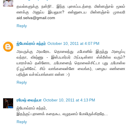
தவல்களுக்கு நன்றி!.. இந்த புகைப்படத்தை மின்னஞ்சல் மூலம்
எனக்கு அனுப்ப இயலுமா? என்னுடைய மின்னஞ்சல் முகவரி
aid.selva@gmail.com
Reply
ஜ்யோவ்ராம் சுந்தர்
October 10, 2011 at 4:07 PM
அவருக்கு அவரோட தொலைந்து ஃபோனில் இருந்து அழைப்பு
வந்தா, விஷ்ணு - இன்ஃபார்மர் அப்படின்னா ஸ்க்ரீன்ல வரும்?
யாராச்சும் தன்னோட ஃபோனைத் தொலைச்சிட்டா புது ஃபோன்ல
(ட்யூப்ளிகேட் சிம் வாங்கலைன்னே வைங்க), பழைய எண்ணை
பதிஞ்சு வச்சுப்பாங்களா என்ன :-)
Reply
ரமேஷ் வைத்யா
October 10, 2011 at 4:13 PM
ஜ்யோவ்ராம் சுந்தர்,
இதற்குப் புராணக் கதைகூட எழுதலாம் போலிருக்கிறதே...
Reply