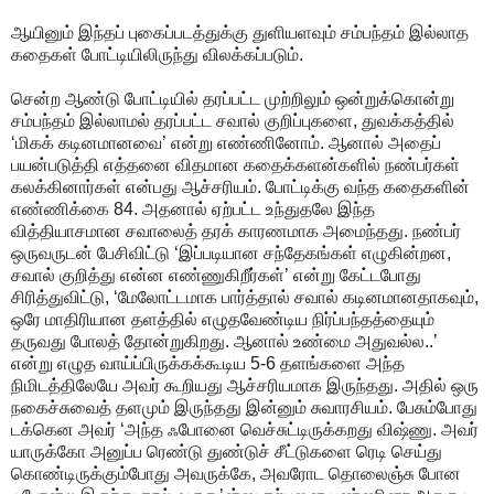
ஆயினும் இந்தப் புகைப்படத்துக்கு துளியளவும் சம்பந்தம் இல்லாத
கதைகள் போட்டியிலிருந்து விலக்கப்படும்.
சென்ற ஆண்டு போட்டியில் தரப்பட்ட முற்றிலும் ஒன்றுக்கொன்று
சம்பந்தம் இல்லாமல் தரப்பட்ட சவால் குறிப்புகளை, துவக்கத்தில்
‘மிகக் கடினமானவை’ என்று எண்ணினோம். ஆனால் அதைப்
பயன்படுத்தி எத்தனை விதமான கதைக்களன்களில் நண்பர்கள்
கலக்கினார்கள் என்பது ஆச்சரியம். போட்டிக்கு வந்த கதைகளின்
எண்ணிக்கை 84. அதனால் ஏற்பட்ட உந்துதலே இந்த
வித்தியாசமான சவாலைத் தரக் காரணமாக அமைந்தது. நண்பர்
ஒருவருடன் பேசிவிட்டு ‘இப்படியான சந்தேகங்கள் எழுகின்றன,
சவால் குறித்து என்ன எண்ணுகிறீர்கள்’ என்று கேட்டபோது
சிரித்துவிட்டு, ‘மேலோட்டமாக பார்த்தால் சவால் கடினமானதாகவும்,
ஒரே மாதிரியான தளத்தில் எழுதவேண்டிய நிர்ப்பந்தத்தையும்
தருவது போலத் தோன்றுகிறது. ஆனால் உண்மை அதுவல்ல..’
என்று எழுத வாய்ப்பிருக்கக்கூடிய 5-6 தளங்களை அந்த
நிமிடத்திலேயே அவர் கூறியது ஆச்சரியமாக இருந்தது. அதில் ஒரு
நகைச்சுவைத் தளமும் இருந்தது இன்னும் சுவாரசியம். பேசும்போது
டக்கென அவர் ‘அந்த ஃபோனை வெச்சுட்டிருக்கறது விஷ்ணு. அவர்
யாருக்கோ அனுப்ப ரெண்டு துண்டுச் சீட்டுகளை ரெடி செய்து
கொண்டிருக்கும்போது அவருக்கே, அவரோட தொலைஞ்சு போன