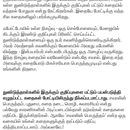
உள்ள துண்டுத்தாள்களில் இருக்கும் குறிப்புகள் மட்டும் கதையில்
வந்தால் போதுமா என்று கேட்கிறார்கள். இதையே போட்டிக்கு வந்த
சில கதைகளிலும் பார்க்கமுடிகிறது.
ஃபோட்டோவில் உள்ள நிகழ்வு - ஒரு செல்போனையும், மேஜையில்
கிடக்கும் இரண்டு குறிப்புகள் பிரிண்ட் செய்யப்பட்ட
துண்டுத்தாள்களையும் ஒரு நபர் கவனித்துக்கொண்டிருக்கிறார்.
அவர் அவற்றைக் கவனிக்கும் வேளையில் அவரது ஃபோனில்
விஷ்ணு - இன்ஃபார்மர் என்பவரிடமிருந்து ஒரு அழைப்பு வருகிறது.
இந்த நிகழ்வு கதையில் வரவேண்டும் என்பதே சவால். இதை எந்த
அளவுக்கு கதையோடு மிகச்சரியாக பொருத்தமுடியும் என்பது
உங்களின் திறமை.
துண்டுத்தாள்களில் இருக்கும் குறிப்புகளை மட்டும் பயன்படுத்தி
எழுதப்பட்ட கதைகள் போட்டியிலிருந்து நீக்கப்படமாட்டாது.
சவாலின்
பொருத்தம், புதுமை, கதை நடை, மொழி, சுவாரசியம் என்று
பல்வேறு காரணிகளின் அடிப்படையில்தான் நடுவர்கள் கதைகளை
மதிப்பிட இருக்கிறார்கள். ஆகவே ’சவாலின் பொருத்தம்’ என்ற ஒரு
வகையில் உங்கள் கதைகளுக்குத் தரப்படும் மதிப்பு
வித்தியாசப்படலாம். அவ்வளவே.!