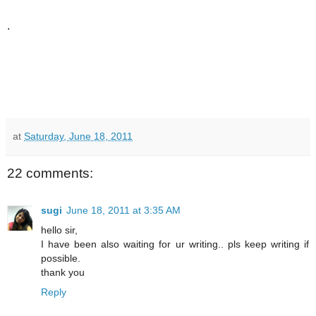
.
at
Saturday, June 18, 2011
22 comments:
sugi
June 18, 2011 at 3:35 AM
hello sir,
I have been also waiting for ur writing.. pls keep writing if
possible.
thank you
Reply