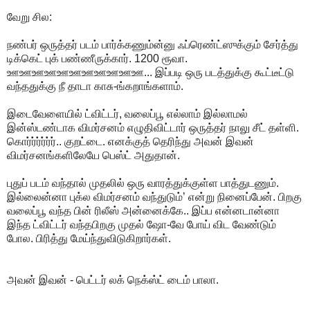
வேறு சில:
நண்பர் ஒருத்தர் படம் பார்க்கணும்ன்னு ஃப்ரெண்ட்ஸுக்கும் சேர்த்து
டிக்கெட் புக் பண்ணீருக்கார். 1200 ரூவா.
ஊஊஊஊஊஊஊஊஊஊஊ... இப்படி ஒரு படத்துக்கு கூட்டீட்டு
வந்ததுக்கு நீ தாடா காசு-ங்கறாங்களாம்.
இடைவேளையில் ட்விட்டர், வலைப்பூ எல்லாம் இல்லாமல்
இன்ஸ்டண்டாக விமர்சனம் எழுதிவிட்டார் ஒருத்தர் நாலு சீட் தள்ளி.
கொர்ர்ர்ர்ர்ர்.. குறட்டை. எனக்குத் தெரிந்து அவன் இவன்
விமர்சனங்களிலேயே பெஸ்ட் அதுதான்.
புதுப் படம் வந்தால் முதலில் ஒரு வாரத்துக்குள்ள பாத்துடணும்.
இல்லைன்னா புக்ல விமர்சனம் வந்துடும்’ என்று நினைப்பேன். பிறகு
வலைப்பூ வந்த பின் ரிலீஸ் அன்னைக்கே.. இப்ப என்னடான்னா
இந்த ட்விட்டர் வந்தபிறகு முதல் ஷோ-வே போய் விட வேண்டும்
போல. பிரித்து மேய்ந்துவிடுகிறார்கள்.
அவன் இவன் - பெட்டர் லக் நெக்ஸ்ட் டைம் பாலா.