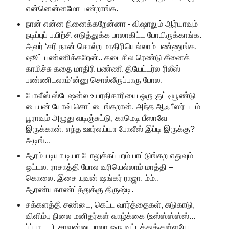
என்னென்னமோ பண்றாங்க.
நான் என்ன நினைக்கறேன்னா - விஷாலும் ஆர்யாவும்
நடிப்புப் பயிற்சி எடுத்துக்க பாலாகிட்ட போயிருக்காங்க.
அவர் ‘சரி நான் சொல்ற மாதிரியெல்லாம் பண்ணுங்க.
ஷூட் பண்ணிக்கறேன்.. கடைசில ரெண்டு சீனைக்
காமிச்சு கதை மாதிரி பண்ணி தியேட்டர்ல ரிலீஸ்
பண்ணிடலாம்’ன்னு சொல்லீருப்பாரு போல.
போலீஸ் ஸ்டேஷன்ல உயரதிகாரியை ஒரு குட்டியூண்டு
பையன் யோவ் சொட்டைங்கறான். அந்த ஆஃபீஸர் படம்
பூராவும் அழுது வடிஞ்சுட்டு, காமெடி பீஸாவே
இருக்கான். எந்த ஊர்லய்யா போலீஸ் இப்டி இருக்கு?
அடிங்...
ஆரம்ப டியா டியா டோலுக்கப்பறம் பாட்டுங்கற எதுவும்
ஒட்டல. ராசாத்தி போல வரியெல்லாம் மாத்தி –
கொலை. இசை யுவன் ஷங்கர் ராஜா. ம்ம்..
ஆரண்யகாண்ட்த்துக்கு திருஷ்டி.
சக்களத்தி சண்டை, கெட்ட வார்த்தைகள், சுடுகாடு,
விளிம்பு நிலை மனிதர்கள் வாழ்க்கை (உஸ்ஸ்ஸ்ஸ்ஸ்...
ப்ப்பா.....), சாவுன்னு பாலா ஒரு வட்டத்துக்குள்ளயே