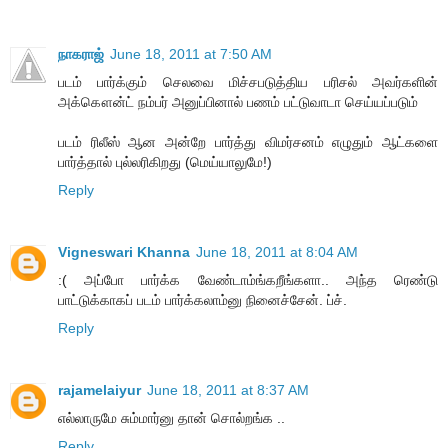
நாகராஜ்
June 18, 2011 at 7:50 AM
படம் பார்க்கும் செலவை மிச்சபடுத்திய பரிசல் அவர்களின்
அக்கௌன்ட் நம்பர் அனுப்பினால் பணம் பட்டுவாடா செய்யப்படும்
படம் ரிலீஸ் ஆன அன்றே பார்த்து விமர்சனம் எழுதும் ஆட்களை
பார்த்தால் புல்லரிகிறது (மெய்யாலுமே!)
Reply
Vigneswari Khanna
June 18, 2011 at 8:04 AM
:( அப்போ பார்க்க வேண்டாம்ங்கறீங்களா.. அந்த ரெண்டு
பாட்டுக்காகப் படம் பார்க்கலாம்னு நினைச்சேன். ப்ச்.
Reply
rajamelaiyur
June 18, 2011 at 8:37 AM
எல்லாருமே சும்மார்னு தான் சொல்றங்க ..
Reply