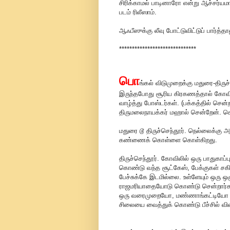
சிரிக்காமல் பாடினாரோ என்று ஆச்சர்யம
படம் ரிலீஸாம்.
ஆஃபீஸுக்கு லீவு போட்டுவிட்டுப் பார்த்
******************************
பொ
ங்கல் விடுமுறைக்கு மதுரை-திருச
இருந்தபோது சூரிய கிரகணத்தால் கோவில
வாழ்த்து போஸ்டர்கள். (பக்கத்தில் சென
திருமலைநாயக்கர் மஹால் சென்றேன். ச
மதுரை டூ திருச்செந்தூர். நெல்லைக்கு அ
கண்ணைக் கொள்ளை கொள்கிறது.
திருச்செந்தூர். கோவிலில் ஒரு பாதுகாப்
கொண்டு வந்த சூட்கேஸ், பேக்குகள் சகித
பேச்சுக்கே இடமில்லை. உள்ளேயும் ஒரு ஒழ
ராஜமரியாதையோடு கொண்டு சென்றார்கள்.
ஒரு வரைமுறையோ, மண்ணாங்கட்டியோ எது
சிலையை வைத்துக் கொண்டு பீச்சில் வி