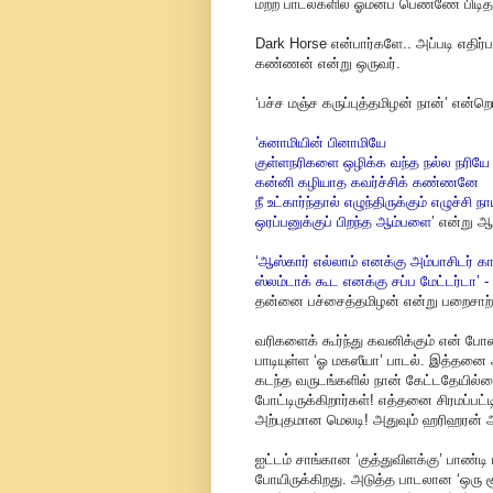
மற்ற பாடல்களில் ஓமனப் பெண்ணே பிடித்
Dark Horse என்பார்களே.. அப்படி எதிர்
கண்ணன் என்று ஒருவர்.
‘பச்ச மஞ்ச கருப்புத்தமிழன் நான்’ என
‘சுனாமியின் பினாமியே
குள்ளநரிகளை ஒழிக்க வந்த நல்ல நரியே
கன்னி கழியாத கவர்ச்சிக் கண்ணனே
நீ உட்கார்ந்தால் எழுந்திருக்கும் எழுச்சி 
ஒரப்பனுக்குப் பிறந்த ஆம்பளை
’ என்று ஆ
‘ஆஸ்கார் எல்லாம் எனக்கு அம்பாசிடர் க
ஸ்லம்டாக் கூட எனக்கு சப்ப மேட்டர்டா’ -
தன்னை பச்சைத்தமிழன் என்று பறைசாற்
வரிகளைக் கூர்ந்து கவனிக்கும் என் போ
பாடியுள்ள ‘ஓ மகஸீயா’ பாடல். இத்தனை
கடந்த வருடங்களில் நான் கேட்டதேயில்ல
போட்டிருக்கிறார்கள்! எத்தனை சிரமப்பட்
அற்புதமான மெலடி! அதுவும் ஹரிஹரன் அ
ஐட்டம் சாங்கான ‘குத்துவிளக்கு’ பாண்டி
போயிருக்கிறது. அடுத்த பாடலான ‘ஒரு ச