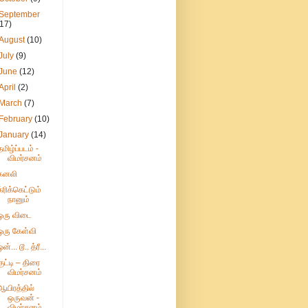
September
(17)
August
(10)
July
(9)
June
(12)
April
(2)
March
(7)
February
(10)
January
(14)
தமிழ்ப்படம் -
விமர்சனம்
கனலி
க்ரிக்கெட்டும்
நானும்
ஒரு விடை
ஒரு கேள்வி
ன்... டூ.. த்ரீ...
குட்டி – திரை
விமர்சனம்
ஆயிரத்தில்
ஒருவன் -
விமர்சனம்