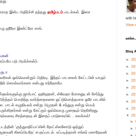
தது.
பாராத இன்ப அதிர்ச்சி தந்தது
தமிழ்படம்
பாடல்கள். இசை
with h
View m
்றொரு ஹீரோ இண்ட்ரோ சாங்.
வாங்க..
Blog A
நாயகன்
►
20
ரம்பமே படு அமர்க்கள்ம்.
►
20
ாருடா
►
20
வரிகள் ஒவ்வொன்றும் அதிரடி. இந்தப் பாடலைக் கேட்டபின் யாரும்
►
20
றிக் கொள்வார்களா என்பது சந்தேகமே.
►
20
ன்றவர்களுக்கு ஜாக்பாட் ஹரிஹரன், ஸ்வேதா மோகனுடன் சேர்ந்து
►
20
 அர்த்தம் பொதிந்த வார்த்தைகளை ஒட்டுமொத்தமாக ஒரே பாடலில்
►
20
ை. பாடல் எழுதியவர் என்று அமுதன் & சந்துரு என்று பெயர்
►
20
டிருக்கிறார்கள் என்று கேட்கும் ஒவ்வொரு முறையும் தெரிகிறது.
▼
20
வ்வளவு சிரத்தையுடன் இதைப் பாடுகையில்... கலக்கல்!
►
 படத்தின் ‘குத்துமதிப்பா’வின் நோட்ஸ்களோடு ஒத்துப்
►
ூறாவளி கிளம்பியதே’ சபதப்பாடல். எப்படித்தான் சங்கர் மகாதேவன்
►