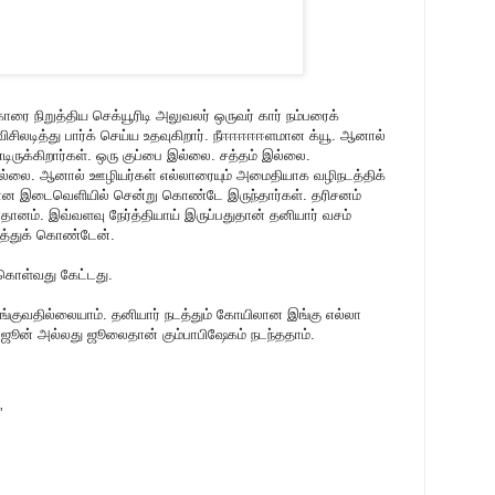
ரை நிறுத்திய செக்யூரிடி அலுவலர் ஒருவர் கார் நம்பரைக்
விசிலடித்து பார்க் செய்ய உதவுகிறார். நீஈஈஈஈஈளமான க்யூ. ஆனால்
க்கிறார்கள். ஒரு குப்பை இல்லை. சத்தம் இல்லை.
ில்லை. ஆனால் ஊழியர்கள் எல்லாரையும் அமைதியாக வழிநடத்திக்
ீரான இடைவெளியில் சென்று கொண்டே இருந்தார்கள். தரிசனம்
னதானம். இவ்வளவு நேர்த்தியாய் இருப்பதுதான் தனியார் வசம்
ைத்துக் கொண்டேன்.
்கொள்வது கேட்டது.
ங்குவதில்லையாம். தனியார் நடத்தும் கோயிலான இங்கு எல்லா
9 ஜூன் அல்லது ஜூலைதான் கும்பாபிஷேகம் நடந்ததாம்.
”