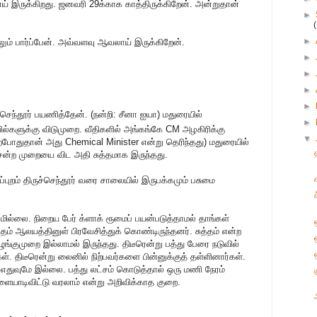
ாய் இருக்கிறது. ஜனவரி 29க்காக காத்திருக்கிறேன். அன்றுதான்
►
►
தாலும் பார்ப்பேன். அவ்வளவு ஆவலாய் இருக்கிறேன்.
►
►
►
►
்செந்தூர் பயணித்தேன். (நன்றி: சீனா ஐயா) மதுரையில்
►
்களுக்கு விடுமுறை. வீதிகளில் அங்கங்கே CM அழகிரிக்கு
▼
்றபோதுதான் அது Chemical Minister என்று தெரிந்தது) மதுரையில்
ென்ற முறையை விட அதி சுத்தமாக இருந்தது.
ப்புறம் திருச்செந்தூர் வரை சாலையில் இருபக்கமும் பசுமை
புமில்லை. நிறைய பேர் க்ளாக் ரூமைப் பயன்படுத்தாமல் தாங்கள்
ம் ஆலயத்தினுள் பிரவேசித்துக் கொண்டிருந்தனர். சுத்தம் என்ற
ுங்குமுறை இல்லாமல் இருந்தது. திடீரென்று பத்து பேரை நடுவில்
ஒ
 திடீரென்று லைனில் நிற்பவர்களை பின்னுக்குத் தள்ளினார்கள்.
வுமே இல்லை. பத்து லட்சம் கொடுத்தால் ஒரு மணி நேரம்
ளையாடிவிட்டு வரலாம் என்று அறிவிக்காத குறை.