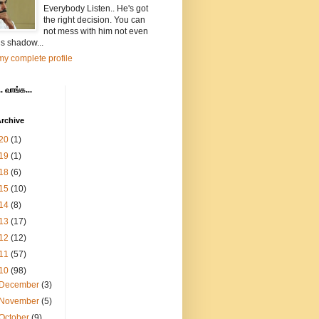
Everybody Listen.. He's got
the right decision. You can
not mess with him not even
is shadow...
y complete profile
. வாங்க...
rchive
20
(1)
19
(1)
18
(6)
15
(10)
14
(8)
13
(17)
12
(12)
11
(57)
10
(98)
December
(3)
November
(5)
October
(9)