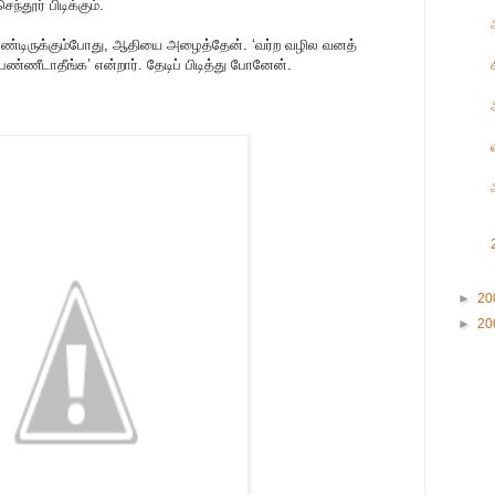
ந்தூர் பிடிக்கும்.
ு கொண்டிருக்கும்போது, ஆதியை அழைத்தேன். ‘வர்ற வழில வனத்
 பண்ணீடாதீங்க’ என்றார். தேடிப் பிடித்து போனேன்.
க
►
20
►
20