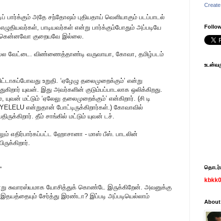
Create
டிப் பார்க்கும் அதே சந்தோஷம் புதியதாய் வெளியாகும் படப்பாடல்
ு எழுதியவர்கள், பாடியவர்கள் என்று பார்க்கும்போதும் அப்படியே
Follow
 எனக்கென்னவோ குறையவே இல்லை.
ல்ல வேட்டை. விண்ணைத்தாண்டி வருவாயா, கோவா, தமிழ்படம்
உடன்வரு
ட்டாகப்போவது உறுதி. ‘ஏழேழு தலைமுறைக்கும்’ என்று
துகிறார் யுவன். இது அவர்களின் குடும்பப்பாடலாக ஒலிக்கிறது.
், யுவன் மட்டும் ‘ஏலேலு தலைமுறைக்கும்’ என்கிறார். (சி டி
ELELU என்றுதான் போட்டிருக்கிறார்கள்.) கோவாவில்
கிறார். தீம் சாங்கில் மட்டும் யுவன் டச்.
் எதிர்பார்கப்பட்ட ஹோசானா - மாஸ் பீஸ். பாடலின்
ருக்கிறார்.
தொடர்பு
”
kbkk
்று சுவாரஸ்யமாக யோசித்துக் கொண்டே இருக்கிறேன். அவனுக்கு
யத்தையும் சேர்த்து இரண்டா? இப்படி அப்படியெல்லாம்
About