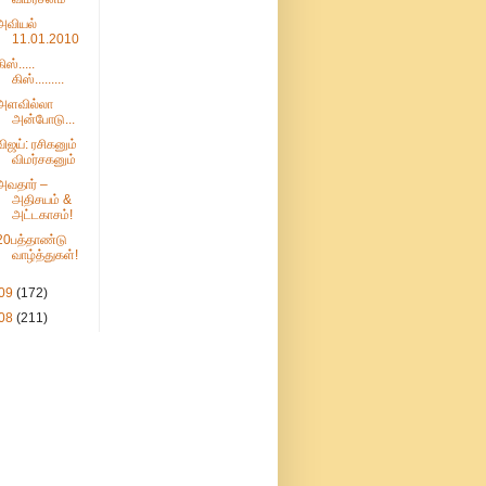
அவியல்
11.01.2010
ிஸ்.....
கிஸ்.........
அளவில்லா
அன்போடு...
விஜய்: ரசிகனும்
விமர்சகனும்
அவதார் –
அதிசயம் &
அட்டகாசம்!
20பத்தாண்டு
வாழ்த்துகள்!
09
(172)
08
(211)