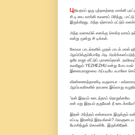
பு
தியதாய் ஒரு புத்தகத்தை வாங்கி புரட்
சி.டி.யை வாங்கி கவரைப் பிரித்து, பாட்ட
இருக்கிறது. அந்த உற்சாகம் மட்டும்
அந்த வகையில் எனக்கு சென்ற வாரம் ந
என்று மூன்று சி டிக்கள்.
கோவா பாடல்களில் முதல் பாடல் மாஸ் ஹி
ஆரம்பிக்கும்போதே அடி அமர்க்களப்படுத்
ஒரே ராஜா வீட்டுப் புராணம்தான். தவிரவும
கவரிலும் YEZHEZHU என்று போடாமல் Y
இளையராஜாவை அப்படியே ஃபாலோ செய்திருக்
விண்ணைத்தாண்டி வருவாயா - எல்லாராலும
ஆரம்பவரிகளில் தாமரை இவ்வாறு எழுதியி
“ஏன் இதயம் உடைத்தாய் நொறுங்கவே
என் மறு இதயம் தருவேன் நீ உடைக்கவே!
இதன் அர்த்தம் என்னவாக இருக்கும் என
எப்படி இரண்டு இதயங்கள்? அவளுடைய இத
யோசித்துக் கொண்டே இருக்கிறேன்.