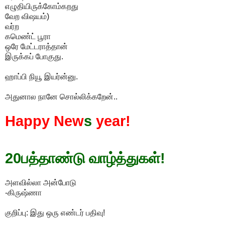
எழுதியிருக்கோம்கறது
வேற விஷயம்)
வர்ற
கமெண்ட் பூரா
ஒரே மேட்டராத்தான்
இருக்கப் போகுது.
ஹாப்பி நியூ இயர்ன்னு.
அதுனால நானே சொல்லிக்கறேன்..
Happy New
s
year!
20பத்தாண்டு வாழ்த்துகள்!
அளவில்லா அன்போடு
-கிருஷ்ணா
குறிப்பு: இது ஒரு எண்டர் பதிவு!