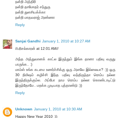
நன்றி அத்திரி
நன்றி தாமோதர் சந்துரு
நன்றி துளசியக்க்கா
நன்றி மாதவராஜ் அண்ணா
Reply
Sanjai Gandhi
January 1, 2010 at 10:27 AM
//பரிசல்காரன் at 12:01 AM//
அந்த அத்துவானக் காட்ல இருந்தும் இங்க தானா பதிவு வருது
பாருங்க.. :)
மாம்ஸ் உங்க கடமை உணர்ச்சிக்கு ஒரு அளவே இல்லையா? :)) ஒரு
30 நிமிஷம் கழிச்சி இந்த பதிவு வந்திருந்தா ரொம்ப நல்லா
இருந்திருக்கும்ல. அப்போ நாம ரொம்ப நல்லா கொண்டாடிட்டு
இருந்தோமே.. மறக்க முடியாத புத்தாண்டு :))
Reply
Unknown
January 1, 2010 at 10:30 AM
Happy New Year 2010 :))