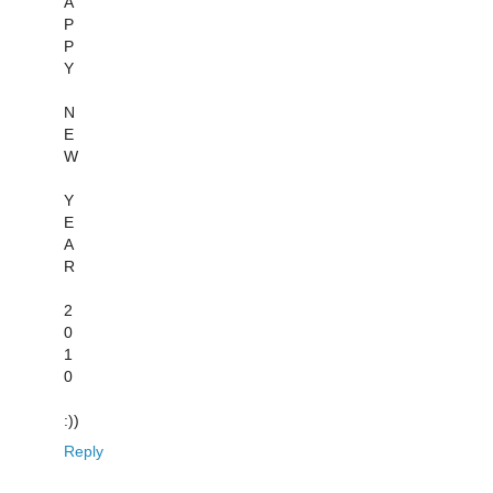
A
P
P
Y
N
E
W
Y
E
A
R
2
0
1
0
:))
Reply