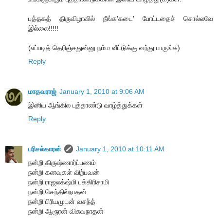
புத்தகத் திருவிழாவில் நீங்க'கடை' போட்டதைச் சொல்லவே
இல்லை!!!!!
(எப்படித் தெரிஞ்சதுன்னு நம்ம வீட்டுக்கு வந்து பாருங்க)
Reply
மாதவராஜ்
January 1, 2010 at 9:06 AM
இனிய ஆங்கில புத்தாண்டு வாழ்த்துக்கள்
Reply
பரிசல்காரன்
January 1, 2010 at 10:11 AM
நன்றி கிருஷ்ணார்ப்பணம்
நன்றி கனவுகள் விற்பவன்
நன்றி ராஜலக்‌ஷ்மி பக்கிரிசாமி
நன்றி செந்தில்நாதன்
நன்றி பிரியமுடன் வசந்த்
நன்றி ஆரூரன் விசுவநாதன்