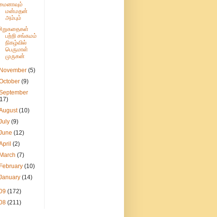
மைனாவும்
மன்மதன்
அம்பும்
சிறுகதைகள்
பற்றி சங்கமம்
நிகழ்வில்
பெருமாள்
முருகன்
November
(5)
October
(9)
September
(17)
August
(10)
July
(9)
June
(12)
April
(2)
March
(7)
February
(10)
January
(14)
09
(172)
08
(211)