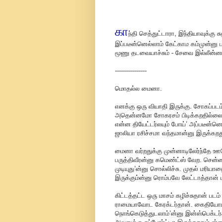
கா
ந்தி செத்துட்டாரா, இந்தியாவுக்கு ச
இப்படீன்னெல்லாம் கேட்காம கம்முன்னு பட
மூணு தடவையாச்சும் - சேவை இல்லீன்னா இ
----------------
மொதல்ல மைனா.
எனக்கு ஒரு வியாதி இருக்கு. சோகப்பட
அதென்னமோ சோகரசம் பிடிக்கறதில்லை.
என்ன தியேட்டர்லயும் போய்’ அப்படீன
ஜாலியா ரசிச்சமா வந்தமான்னு இருக்கறதுத
மைனா வர்றதுக்கு முன்னாடிலேர்ந்தே ஊரே 
பருத்திவீரன்னு கமெண்ட்ஸ் வேற. சென்ன
முடியுது’ன்னு சொல்லிச்சு. முதல் மரிய
இருக்கும்ன்னு ரொம்பவே லேட்டாத்தான் ப
கிட்டத்தட்ட ஒரு மாசம் கழிச்சுதான் படம்
ராமையாவோட கேரக்டர்தான். கைதியோட வ
நொங்கெடுத்துடலாம்’ன்னு இன்ஸ்பெக்டர்