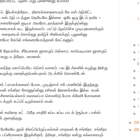
ிர்பார்ப்பு. ஆனா அது புஸ்ஸுன்னு போச்சு!
். இயக்கத்தோட, திரைக்கதையையும் கே எஸ் ஆர்கிட்ட
. கே எஸ் ஆர் படத்துல தெரியவே இல்லை. ஒரே ஒரு இடம் தவிர –
க்ச்சரைசேஷன் ஐடியா அவரோடதாத்தான் இருக்கும்ன்னு
யாகக் கூட இருக்கலாம். பாட்டு ஆரம்பிச்சு முடியறவரைக்கும்
தையைச் சொல்றது தமிழ்ச் சினிமாக்குப் புதுசுன்னு
னையோ கேபிள் சங்கரையோத்தான் கேட்கணும்.
►
ணி நேரமாச்சு. சீரியஸான ஜானரும் அல்லாம, காமெடியான ஜானரும்
►
 போனது படத்தோட மைனஸ்.
►
்ந்த மகாப்பெரிய அம்சம் வசனம். பல இடங்களில் எழுந்து நின்று
►
றவருக்கு மறைக்குமென்பதால் அடக்கிக் கொண்டேன்.
►
் ட்ராமாக்களைப் போல, முடிஞ்சாச் சரி பாணியில் இருந்தது
►
வன் சங்கீதா சேரணும்ன்னு ரசிகன் நினைக்கவே இல்ல. கமல்
►
அந்த சீனையெல்லாம் கலகலப்பா கொண்டு போக க்ரேஸி மோகனை
►
குக் கூப்பிட்டிருக்கலாம் கமல்.
►
மல் கவிதை கட். அதே மாதிரி உய்ய உய்ய பாடல் (சூர்யா டான்ஸ்
►
ைக் குறைத்தது.
►
20
மேலேயே தூள் கிளப்பியிருப்பவர்கள் மாதவன் & சங்கீதா. சங்கீதா
►
20
ப்ளிமாஸாக இருக்கிறார். த்ரிஷா, சங்கீதா என்று எல்லாரையும்