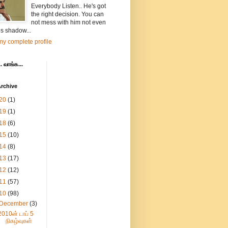
Everybody Listen.. He's got
the right decision. You can
not mess with him not even
is shadow...
y complete profile
. வாங்க...
rchive
20
(1)
19
(1)
18
(6)
15
(10)
14
(8)
13
(17)
12
(12)
11
(57)
10
(98)
December
(3)
2010ன் டாப் 5
நிகழ்வுகள்