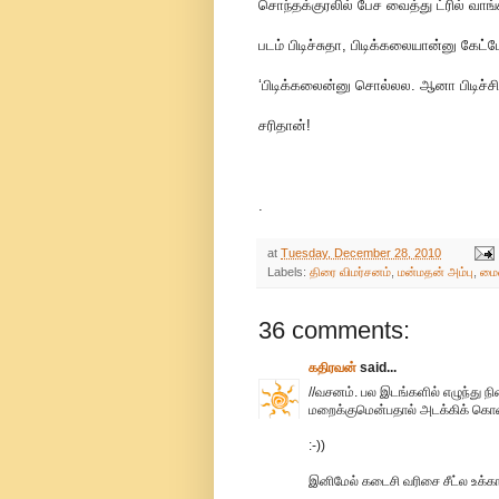
சொந்தக்குரலில் பேச வைத்து ட்ரில் வாங்க
படம் பிடிச்சுதா, பிடிக்கலையான்னு கேட்
‘பிடிக்கலைன்னு சொல்லல. ஆனா பிடிச்சிரு
சரிதான்!
.
at
Tuesday, December 28, 2010
Labels:
திரை விமர்சனம்
,
மன்மதன் அம்பு
,
மை
36 comments:
கதிரவன்
said...
//வசனம். பல இடங்களில் எழுந்து நி
மறைக்குமென்பதால் அடக்கிக் கொண
:-))
இனிமேல் கடைசி வரிசை சீட்ல உக்கா