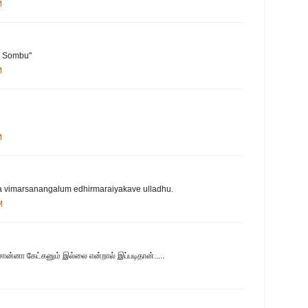
M
n Sombu"
M
M
a vimarsanangalum edhirmaraiyakave ulladhu.
M
ன்னா கேட்கனும் இல்லை என்றால் இப்படிதான்.....