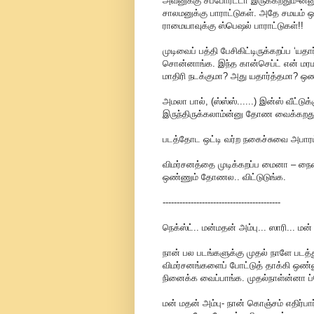
அவனுக்கு சப்போர்ட்டா இருக்கறதும்-ன
சாலமனுக்கு பாராட்டுகள். அதே சமயம் ஒ
ராமையாவுக்கு ஸ்பெஷல் பாராட்டுகள்!!
முடிவைப் பத்தி பேசிகிட்டிருக்கறப்ப ‘
சொன்னாங்க. இந்த கான்செப்ட் என் மரமண
மாதிரி நடக்குமா? அது யதார்த்தமா? ஒண்
அமலா பால், (ஸ்ஸ்ஸ்......) இன்ஸ் வீட்டு
இருந்திருக்கலாம்ன்னு தோண வைக்கற
படத்தோட ஒட்டி வர்ற நகைச்சுவை அபாரம். 
விமர்சனத்தை முடிக்கறப்ப மைனா – நை
ஒண்ணும் தோணல.. விட்டுடுங்க.
------------------------------------------
நெக்ஸ்ட்.. மன்மதன் அம்பு... ஸாரி... மன
நான் பல படங்களுக்கு முதல் நாளே படத்
விமர்சனங்களைப் போட்டுத் தாக்கி ஒண்
நினைக்க வைப்பாங்க. முதல்நாள்ன்னா ப்
மன் மதன் அம்பு- நான் கொஞ்சம் எதிர்