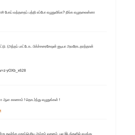
ாசி போய் வந்ததைப் பத்தி எப்போ எழுதுவீங்க? நீங்க எழுதலைன்னா
ாட்டு. (அந்தப் பாட்டோட பிக்ச்சரைசேஷன் ஐடியா அவரோடதாத்தான்
h?v=z-yOXb_x628
ா ஆள காணாம் ! தொடர்ந்து எழுதுங்கள் !
M
று கவர்ந்த மகாப்பெரிய அம்சம் வசனம். பல இடங்களில் எழுந்து