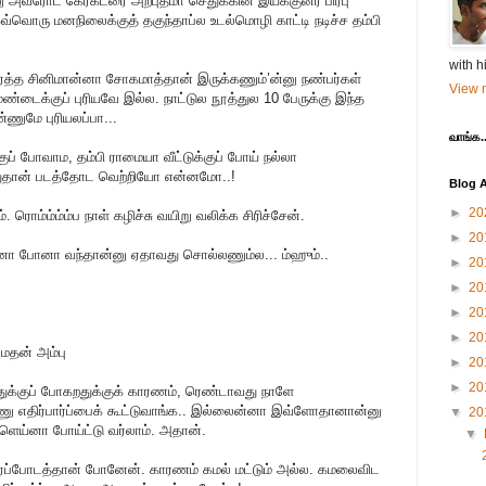
்னு அவரோட கேரக்டரை அற்புதமா செதுக்கின இயக்குனர் பிரபு
வ்வொரு மனநிலைக்குத் தகுந்தாப்ல உடல்மொழி காட்டி நடிச்ச தம்பி
with h
யதார்த்த சினிமான்னா சோகமாத்தான் இருக்கணும்’ன்னு நண்பர்கள்
View m
்டைக்குப் புரியவே இல்ல. நாட்டுல நூத்துல 10 பேருக்கு இந்த
ணுமே புரியலப்பா...
வாங்க..
க்குப் போவாம, தம்பி ராமையா வீட்டுக்குப் போய் நல்லா
துதான் படத்தோட வெற்றியோ என்னமோ..!
Blog A
►
20
ரொம்ம்ம்ம்ப நாள் கழிச்சு வயிறு வலிக்க சிரிச்சேன்.
►
20
னா போனா வந்தான்னு ஏதாவது சொல்லணும்ல... ம்ஹும்..
►
20
►
20
►
20
►
20
் மதன் அம்பு
►
20
►
20
துக்குப் போகறதுக்குக் காரணம், ரெண்டாவது நாளே
ணு எதிர்பார்ப்பைக் கூட்டுவாங்க.. இல்லைன்னா இவ்ளோதானான்னு
▼
20
ளெய்னா போய்ட்டு வர்லாம். அதான்.
▼
பார்ப்போடத்தான் போனேன். காரணம் கமல் மட்டும் அல்ல. கமலைவிட