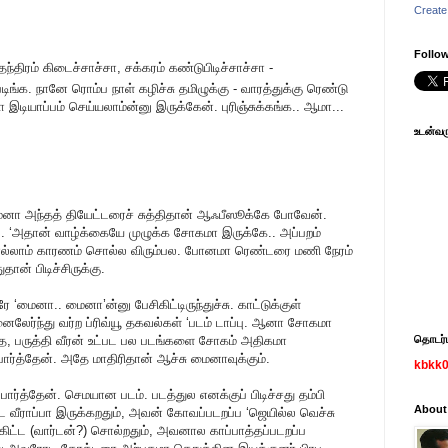
Create
Follow
ுதந்திரம் கிடைச்சாச்சா, சக்கரம் கண்டுபிடிச்சாச்சா -
ிங்க. நானே ரொம்ப நாள் கழிச்சு தமிழுக்கு - வாரத்துக்கு ரெண்டு
டியாப்பம் செய்யலாம்ன்னு இருக்கேன். புரிஞ்சுக்கங்க.. ஆமா...
உடன்வரு
ம்னா அந்தத் தியேட்டரைச் சுத்திதான் ஆஃபீஸூக்கே போவேன்.
 ‘அதான் வாழ்க்கையே முழுக்க சோகமா இருக்கே.. அப்பறம்
்னெல்லாம் காரணம் சொல்ல விரும்பல. போனமா ரெண்டரை மணி நேரம்
ான் பிடிச்சிருக்கு.
‘மைனா.. மைனா’ன்னு பேசிகிட்டிருந்துச்சு. காட்டுக்குள்
ைலேர்ந்து வர்ற ப்ரிவ்யூ தகவல்கள் ‘படம் டாப்பு. ஆனா சோகமா
ாதை, பருத்தி வீரன் உட்பட பல படங்களை சோகம் அதிகமா
தொடர்பு
ார்த்தேன். அதே மாதிரிதான் ஆச்சு மைனாவுக்கும்.
kbkk
 பார்த்தேன். செமயான படம். படத்துல எனக்குப் பிடிச்சது தம்பி
About
ீராப்பா இருக்கறதும், அவன் கோவப்படறப்ப ‘ஜெயில்ல வெச்சு
கிட்ட (வார்டன்?) சொல்றதும், அவனால காப்பாத்தப்படறப்ப