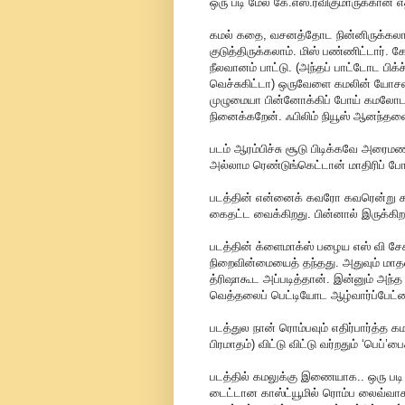
ஒரு படி மேல கே.எஸ்.ரவிகுமாருக்கான எத
கமல் கதை, வசனத்தோட நின்னிருக்கலாம
குடுத்திருக்கலாம். மிஸ் பண்ணிட்டார்
நீலவானம் பாட்டு. (அந்தப் பாட்டோட பி
வெச்சுகிட்டா) ஒருவேளை கமலின் யோசனை
முழுமையா பின்னோக்கிப் போய் கமலோட க
நினைக்கறேன். ஃபிலிம் நியூஸ் ஆனந்த
படம் ஆரம்பிச்சு சூடு பிடிக்கவே அரைம
அல்லாம ரெண்டுங்கெட்டான் மாதிரிப்
படத்தின் என்னைக் கவரோ கவரென்று கவர
கைதட்ட வைக்கிறது. பின்னால் இருக்கி
படத்தின் க்ளைமாக்ஸ் பழைய எஸ் வி சேகர
நிறைவின்மையைத் தந்தது. அதுவும் மாத
த்ரிஷாகூட அப்படித்தான். இன்னும் 
வெத்தலைப் பெட்டியோட ஆழ்வார்ப்பேட்டைக்
படத்துல நான் ரொம்பவும் எதிர்பார்த்த க
பிரமாதம்) விட்டு விட்டு வர்றதும் ‘பெப்’ப
படத்தில் கமலுக்கு இணையாக.. ஒரு படி 
டைட்டான காஸ்ட்யூமில் ரொம்ப லைவ்வாக ப