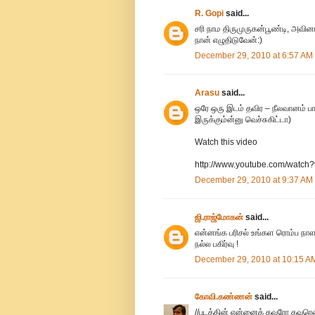
R. Gopi
said...
சரி நாம திருமுருகன்பூண்டி, அவின
நான் எழுதிடுவேன்:)
December 29, 2010 at 6:57 AM
Arasu
said...
ஒரே ஒரு இடம் தவிர – நீலவானம் ப
இருக்கும்ன்னு வெச்சுகிட்டா)
Watch this video
http://www.youtube.com/watc
December 29, 2010 at 9:37 AM
ஜி.ராஜ்மோகன்
said...
என்னங்க பரிசல் உங்கள ரொம்ப நாள
நல்ல பகிர்வு !
December 29, 2010 at 10:15 A
கோவி.கண்ணன்
said...
//படத்தின் என்னைக் கவரோ கவரென்